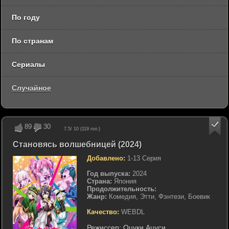
По году
По странам
Сериалы
Случайное
89
30
7.5
/ 10 (
119
гол.)
Становясь волшебницей (2024)
Добавлено:
1-13 Серия
Год выпуска:
2024
Страна:
Япония
Продолжительность:
Жанр:
Комедия, Этти, Фэнтези, Боевик
Качество:
WEBDL
Режиссер:
Оцуки Ацуси