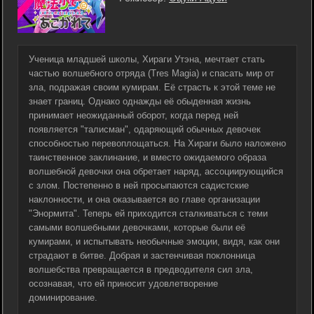
Ученица младшей школы, Хираги Утэна, мечтает стать
частью волшебного отряда (Tres Magia) и спасать мир от
зла, подражая своим кумирам. Её страсть к этой теме не
знает границ. Однако однажды её обыденная жизнь
принимает неожиданный оборот, когда перед ней
появляется "талисман", одаряющий обычных девочек
способностью перевоплощаться. На Хираги было наложено
таинственное заклинание, и вместо ожидаемого образа
волшебной девочки она обретает наряд, ассоциирующийся
с злом. Постепенно в ней просыпаются садистские
наклонности, и она оказывается во главе организации
"Энормита". Теперь ей приходится сталкиваться с теми
самыми волшебными девочками, которые были её
кумирами, и испытывать необычные эмоции, видя, как они
страдают в битве. Добрая и застенчивая поклонница
волшебства превращается в предводителя сил зла,
осознавая, что ей приносит удовлетворение
доминирование.