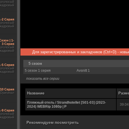
гоголосый
акадровый
 1-2 Серия
гоголосый
акадровый
Сезон | 1-
3 Серия
гоголосый
акадровый
Для зарегистрированных и закладчиков (Ctrl+D) - нов
5 сезон
1-5 Серия
гоголосый
5 сезон 1 серия
Avsnitt 1
акадровый
показать все серии
-10 Серия
Оригинал
Название
Разм
Пляжный отель / Strandhotellet [S01-03] (2023-
39.04
2024) WEBRip 1080p | P
1-9 Серия
гоголосый
акадровый
Рекомендуем посмотреть