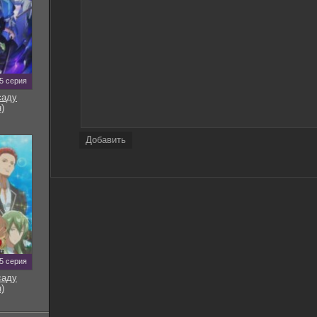
5 серия
саду
)
Добавить
5 серия
саду
)