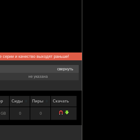
ые серии и качество выходят раньше!
свернуть
не указана
ер
Сиды
Пиры
Скачать
 GB
0
0