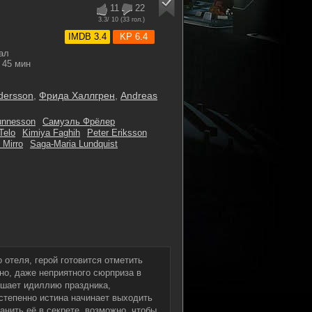
11
22
3.3
/ 10 (
33
гол.)
IMDB 3.4
KP 6.4
ал
45 мин
dersson
,
Фрида Халлгрен
,
Andreas
junnesson
Самуэль Фрёлер
Telo
Kimiya Faghih
Peter Eriksson
 Mirro
Saga-Maria Lundquist
 отеля, герой готовится отметить
тно, даже неприятного сюрприза в
ушает идиллию праздника,
остепенно истина начинает выходить
анить её в секрете, возможно, чтобы