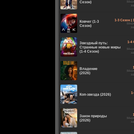
Сезон)
Мно
з
1-3 Сезон |
Ковчег (1-3
Мно
Сезон)
з
1-4 
Звездный путь:
Странные новые миры
Мно
(1-4 Сезон)
з
Владение
Мно
(2026)
з
1
Коп-звезда (2026)
Закон природы
Мно
(2026)
з