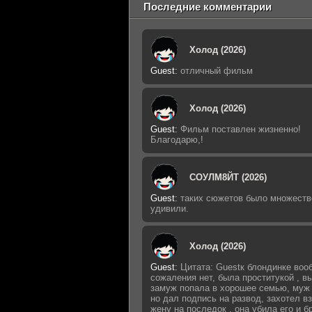
Последние комментарии
Холод (2026)
Guest
:
отличный фильм
Холод (2026)
Guest
:
Фильм поставлен жизненно!
Благодарю,!
СОУЛМ8ЙТ (2026)
Guest
:
таких сюжетов было множеств
удивили.
Холод (2026)
Guest
:
Цитата: Guestк блондинке воо
сожаления нет, была проститукой , 
замуж попала в хорошее семью, муж 
но дал подпись на развод, захотел в
жену на последок , она убила его и б