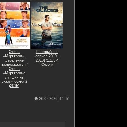
Отель
Пляжный коп
«Мэриголд».
(сериал 2010 –
Заселение
2013) (1,2,3,4
продолжается /
Сезон)
Отель
«Мэриголд»:
Лучший из
экзотических 2
(2015)
26-07-2026, 14:37