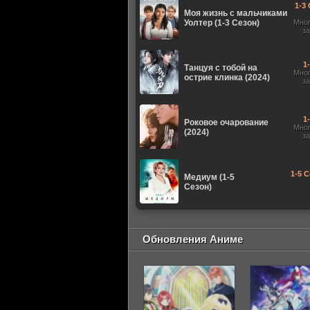
1-3 
Моя жизнь с мальчиками
Уолтер (1-3 Сезон)
Мно
з
1
Танцуя с тобой на
Мно
острие клинка (2024)
з
1
Роковое очарование
Мно
(2024)
з
1-5 С
Медиум (1-5
Сезон)
Обновления Аниме