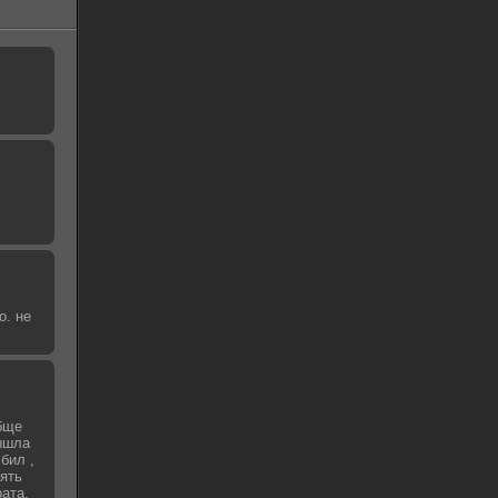
о. не
бще
вышла
бил ,
зять
рата,