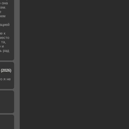
 она
жем.
е
чем
уацией
е к
место
 та,
о и
ь рад
(2026)
о я не