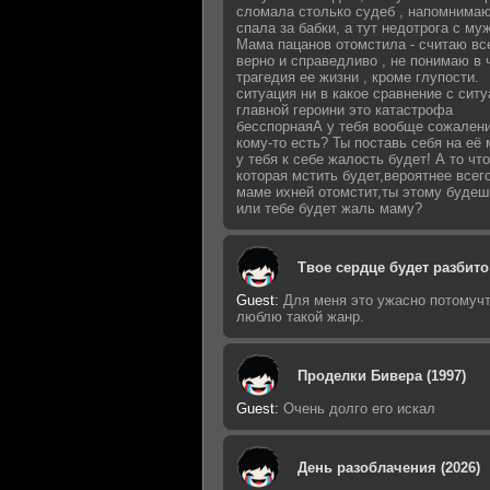
сломала столько судеб , напомнимаю
спала за бабки, а тут недотрога с му
Мама пацанов отомстила - считаю вс
верно и справедливо , не понимаю в 
трагедия ее жизни , кроме глупости.
ситуация ни в какое сравнение с сит
главной героини это катастрофа
бесспорнаяА у тебя вообще сожалени
кому-то есть? Ты поставь себя на её 
у тебя к себе жалость будет! А то что
которая мстить будет,вероятнее всег
маме ихней отомстит,ты этому будеш
или тебе будет жаль маму?
Твое сердце будет разбито 
Guest
:
Для меня это ужасно потомучт
люблю такой жанр.
Проделки Бивера (1997)
Guest
:
Очень долго его искал
День разоблачения (2026)