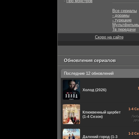
-
Про монстров
Все сериалы
- дорамы
- турецкие
Мультфильм
Тв передачи
Скоро на сайте
Обновления сериалов
Последние 12 обновлений
Холод (2026)
1-4 Се
Клюквенный щербет
(1-4 Сезон)
Люб
дв
1-2 Се
Далекий город (1-3