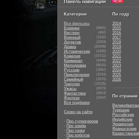
Панель навигации
Категории
По году
Все фильмы
2014
Боевики
(8061)
2015
Вестерн
(492)
2016
Военный
(1192)
2017
Детектив
(3263)
2018
Драма
(26206)
2019
Исторические
(1500)
2020
Комедия
(15711)
2021
Криминал
(5449)
2022
Мелодрама
(8015)
2023
Русские
(3062)
2024
Приключения
(3233)
2025
Семейный
(2570)
2026
Триллер
(13225)
Ужасы
(8973)
Фантастика
(3624)
По странам
Фэнтези
(2547)
Все подборки
Великобритан
Турецкие
Скоро на сайте
Российские
Индийские
-
Про супергероев
Украинские
-
Про зомби
Французские
-
Про гонки
Казахстански
-
Про роботов