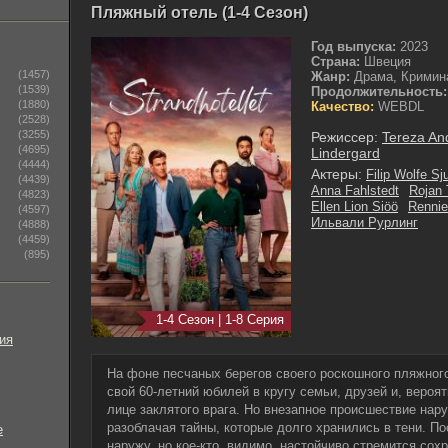
Пляжный отель (1-4 Сезон)
Год выпуска:
2023
Страна:
Швеция
(1457)
Жанр:
Драма, Кримин
(1539)
Продолжительность:
(1880)
Качество:
WEBDL
(2528)
(3255)
Режиссер:
Tereza An
(4695)
Lindergard
(4444)
Актеры:
Filip Wolfe S
(4439)
Anna Fahlstedt
Rojan 
(4823)
Ellen Lion Siöö
Rennie
(4597)
Ильвали Рурлинг
(4888)
(4459)
(895)
1-4 Сезон | 1-8 Серия
ия
На фоне песчаных берегов своего роскошного пляжного
свой 60-летний юбилей в кругу семьи, друзей и, вероя
лице заклятого врага. Но внезапное происшествие нар
разоблачая тайны, которые долго хранились в тени. П
е
наружу, но кое-кто, видимо, настойчиво стремится сохр