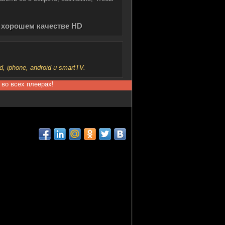
в хорошем качестве HD
iphone, android и smartTV.
 во всех плеерах!