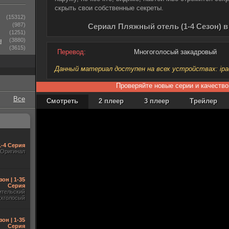
скрыть свои собственные секреты.
(15312)
(987)
Сериал Пляжный отель (1-4 Сезон) 
(1251)
ы
(3880)
(3615)
Перевод:
Многоголосый закадровый
Данный материал доступен на всех устройствах: ipad, 
Проверяйте новые серии и качество
Все
Смотреть
2 плеер
3 плеер
Трейлер
1-4 Серия
Оригинал
зон | 1-35
Серия
ительский
ухголосый
зон | 1-35
Серия