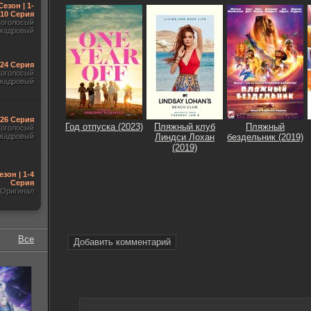
Сезон | 1-
10 Серия
гоголосый
акадровый
-24 Серия
гоголосый
акадровый
-26 Серия
Год отпуска (2023)
Пляжный клуб
Пляжный
гоголосый
акадровый
Линдси Лохан
бездельник (2019)
(2019)
езон | 1-4
Серия
Оригинал
Все
Добавить комментарий