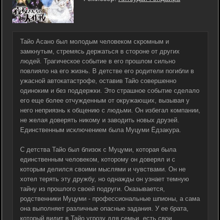
Тайо Асано был молодым человеком скромным и
замкнутым, стремясь держаться в стороне от других
людей. Трагическое событие в его прошлом сильно
повлияло на его жизнь. В детстве его родители погибли в
ужасной автокатастрофе, оставив Тайо совершенно
одиноким и без поддержки. Это страшное событие сделало
его еще более отчужденным от окружающих, вызывая у
него неприязнь к общению с людьми. Он избегал компании,
не желая доверять никому и заводить новых друзей.
Единственным исключением была Муцуми Ёдзакура.
С детства Тайо был близок с Муцуми, которая была
единственным человеком, которому он доверял и с
которым делился своими мыслями и чувствами. Он не
хотел терять эту дружбу, но однажды он узнает темную
тайну из прошлого своей подруги. Оказывается,
родственники Муцуми - профессиональные шпионы, а сама
она выполняет различные опасные задания. У ее брата,
который видит в Тайо угрозу для семьи, есть свои