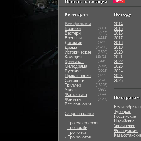
Панель навигации
Категории
По году
Все фильмы
2014
Боевики
(8061)
2015
Вестерн
(492)
2016
Военный
(1192)
2017
Детектив
(3263)
2018
Драма
(26206)
2019
Исторические
(1500)
2020
Комедия
(15711)
2021
Криминал
(5449)
2022
Мелодрама
(8015)
2023
Русские
(3062)
2024
Приключения
(3233)
2025
Семейный
(2570)
2026
Триллер
(13225)
Ужасы
(8973)
Фантастика
(3624)
По странам
Фэнтези
(2547)
Все подборки
Великобритан
Турецкие
Скоро на сайте
Российские
Индийские
-
Про супергероев
Украинские
-
Про зомби
Французские
-
Про гонки
Казахстански
-
Про роботов