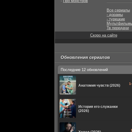
-
Про монстров
Все сериалы
- дорамы
- турецкие
Мультфильм
Тв передачи
Скоро на сайте
Обновления сериалов
Последние 12 обновлений
1
Анатомия чувств (2026)
История его служанки
(2026)