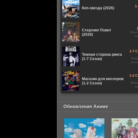
1
Коп-звезда (2026)
Стерлинг Поинт
Мно
(2026)
з
1-7 С
Темная сторона ринга
(1-7 Сезон)
Люб
мно
1-2 С
Магазин для киллеров
(1-2 Сезон)
Мно
з
Обновления Аниме