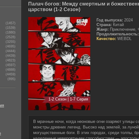
Палач богов: Между смертным и божестве
царством (1-2 Сезон)
Год выпуска:
2024
(1457)
Страна:
Китай
(1539)
Жанр:
Приключение, Ф
(1880)
Продолжительность:
(2528)
Качество:
WEBDL
(3255)
(4695)
(4444)
(4439)
(4823)
(4597)
(4888)
(4459)
(895)
1-2 Сезон | 1-7 Серия
ия
В мрачные ночи, когда неоновые огни озаряют улицы 
монстры древних легенд. Высоко над землей, за луной
могущественные боги. В этих городах, среди толпы, б
е
наделенные невероятными способностями — апостолы 