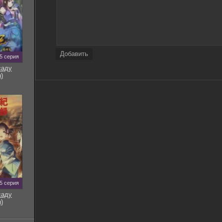
Добавить
5 серия
саду
)
5 серия
саду
)