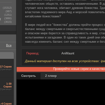
человеческих обществ, оставаясь незамеченными. В д
ступает нога человека, обитают древние божества. Зд
(15312)
(987)
властелин подземного мира Аид и морской повелитель
(1251)
китайскими божествами?
ы
(3880)
(3615)
В мире людей все "божества" должны пройти процесс 
баланс между смертными и сверхъестественными суще
и опасном мире борются за справедливость и мир, ст
испытаниями и загадками. В один из таких дней они об
навсегда изменить баланс сил между смертными и бога
Все
Перевод:
AniMaunt
Данный материал доступен на всех устройствах: ipad, 
-17 Серия
Проверяйте новые серии и качество
Оригинал
Смотреть
2 плеер
1-30
Серия
Оригинал
1-4 Серия