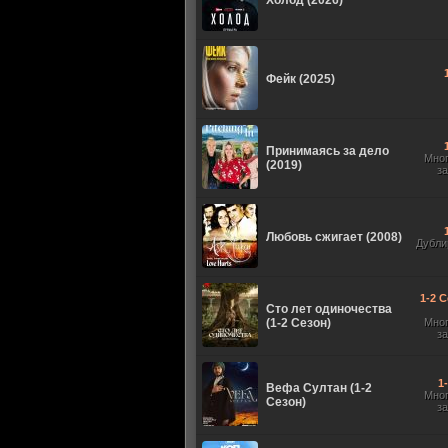
Холод (2026)
Фейк (2025)
Принимаясь за дело
Мно
(2019)
з
Любовь сжигает (2008)
Дубли
1-2 С
Сто лет одиночества
(1-2 Сезон)
Мно
з
1
Вефа Султан (1-2
Мно
Сезон)
з