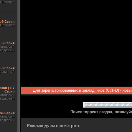
Оригинал
1-6 Серия
Оригинал
1-5 Серия
гоголосый
акадровый
1-9 Серия
рованный
езон | 1-7
Для зарегистрированных и закладчиков (Ctrl+D) - нов
Серия
гоголосый
акадровый
Поиск торрент раздач, пожалуй
-46 Серия
гоголосый
акадровый
Рекомендуем посмотреть