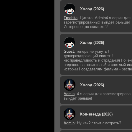
Холод (2026)
Tmahita
:
Цитата: Admin4-я серия для
зарегистрированных выйдет раньше!
Интересно ,во сколько ?
Холод (2026)
Guest
:
теперь не уснуть !
душераздирающий сюжет !
несправедливость и страдания ! очен
надеюсь на позитивный и светлый ис
истории ! создателям фильма - респе
Холод (2026)
Admin
:
4-я серия для зарегистрирова
выйдет раньше!
Коп-звезда (2026)
Admin
:
Ну как? стоит смотреть?