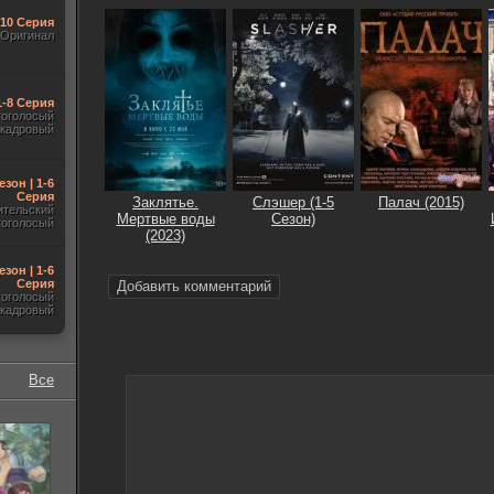
-10 Серия
Оригинал
1-8 Серия
гоголосый
акадровый
езон | 1-6
Серия
Заклятье.
Слэшер (1-5
Палач (2015)
ительский
Мертвые воды
Сезон)
гоголосый
(2023)
езон | 1-6
Серия
Добавить комментарий
гоголосый
акадровый
Все