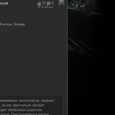
нным
32
8
8
/ 10 (
40
гол.)
энтези, Боевик
современных мегаполисов, оживают
, на нас пристально смотрят
родят необычные существа,
богов. Они скрываются внутри