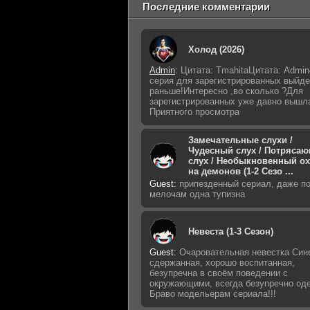
Последние комментарии
Холод (2026)
Admin
:
Цитата: TmahitaЦитата: Admin
серия для зарегистрированных выйде
раньше!Интересно ,во сколько ?Для
зарегистрированных уже давно вышл
Приятного просмотра
Замечательные слухи /
Чудесный слух / Потряса
слух / Необыкновенный о
на демонов (1-2 Сезо ...
Guest
:
припезденный сериал, даже п
мелочам одна тупизна
Невеста (1-3 Сезон)
Guest
:
Очаровательная невестка Син
сдержанная, хорошо воспитанная,
безупречна в своём поведении с
окружающими, всегда безупречно оде
Браво модельерам сериала!!!