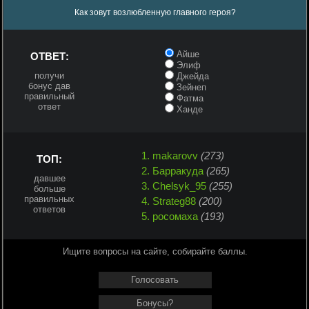
Как зовут возлюбленную главного героя?
Айше
ОТВЕТ:
Элиф
получи
Джейда
бонус дав
Зейнеп
правильный
Фатма
ответ
Ханде
1. makarovv
(273)
ТОП:
2. Барракуда
(265)
давшее
3. Chelsyk_95
(255)
больше
правильных
4. Strateg88
(200)
ответов
5. росомаха
(193)
Ищите вопросы на сайте, собирайте баллы.
Голосовать
Бонусы?