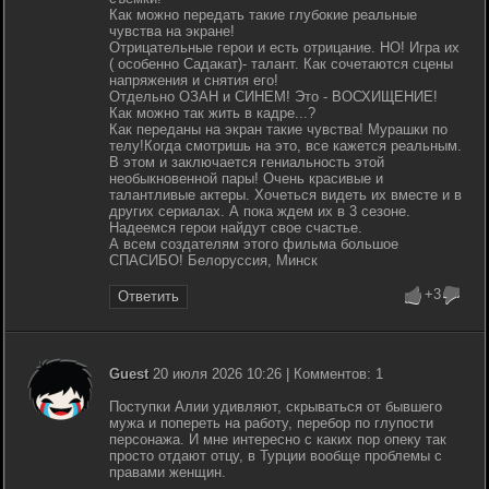
Как можно передать такие глубокие реальные
чувства на экране!
Отрицательные герои и есть отрицание. НО! Игра их
( особенно Садакат)- талант. Как сочетаются сцены
напряжения и снятия его!
Отдельно ОЗАН и СИНЕМ! Это - ВОСХИЩЕНИЕ!
Как можно так жить в кадре...?
Как переданы на экран такие чувства! Мурашки по
телу!Когда смотришь на это, все кажется реальным.
В этом и заключается гениальность этой
необыкновенной пары! Очень красивые и
талантливые актеры. Хочеться видеть их вместе и в
других сериалах. А пока ждем их в 3 сезоне.
Надеемся герои найдут свое счастье.
А всем создателям этого фильма большое
СПАСИБО! Белоруссия, Минск
+3
Ответить
Guest
20 июля 2026 10:26 | Комментов: 1
Поступки Алии удивляют, скрываться от бывшего
мужа и попереть на работу, перебор по глупости
персонажа. И мне интересно с каких пор опеку так
просто отдают отцу, в Турции вообще проблемы с
правами женщин.