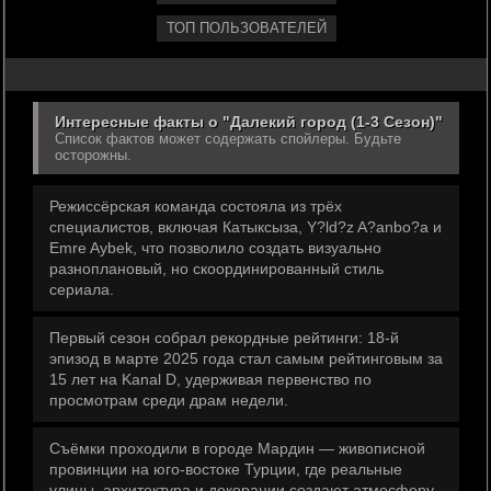
ТОП ПОЛЬЗОВАТЕЛЕЙ
Интересные факты о "Далекий город (1-3 Сезон)"
Список фактов может содержать спойлеры. Будьте
осторожны.
Режиссёрская команда состояла из трёх
специалистов, включая Катыксыза, Y?ld?z A?anbo?a и
Emre Aybek, что позволило создать визуально
разноплановый, но скоординированный стиль
сериала.
Первый сезон собрал рекордные рейтинги: 18-й
эпизод в марте 2025 года стал самым рейтинговым за
15 лет на Kanal D, удерживая первенство по
просмотрам среди драм недели.
Съёмки проходили в городе Мардин — живописной
провинции на юго-востоке Турции, где реальные
улицы, архитектура и декорации создают атмосферу