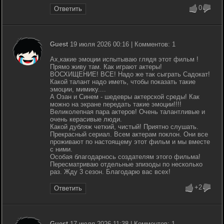
0
Ответить
Guest
19 июля 2026 00:16 | Комментов: 1
Ах,какие эмоции испытываю глядя этот фильм !
Прямо живу там. Как играют актеры!
ВОСХИЩЕНИЕ! ВСЕ! Надо же так сыграть Садокат!
Какой талант надо иметь, чтобы показать такие
эмоции, мимику....
А Озан и Синем - шедевры актерской среды! Как
можно на экране передать такие эмоции!!!!
Великолепная пара актеров! Очень талантливые и
очень керасивые люди.
Какой дубляж четкий, чистый! Приятно слушать.
Прекрасный сериал. Всем актерам поклон. Они все
проживают по настоящему этот фильм и мы вместе
с ними.
Особая благодарнось создателям этого фильма!
Пересматриваю отдельные зпизоды по несколько
раз. Жду 3 сезон. Благодарю вас всех!
+2
Ответить
Guest
17 июля 2026 11:38 | Комментов: 1