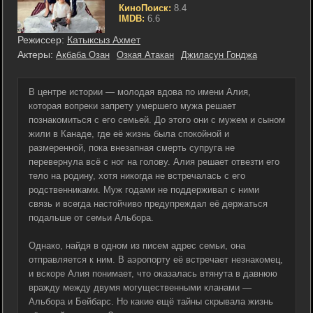
КиноПоиск:
8.4
IMDB:
6.6
Режиссер:
Катыксыз Ахмет
Актеры:
Акбаба Озан
Озкая Атакан
Джиласун Гонджа
В центре истории — молодая вдова по имени Алия,
которая вопреки запрету умершего мужа решает
познакомиться с его семьей. До этого они с мужем и сыном
жили в Канаде, где её жизнь была спокойной и
размеренной, пока внезапная смерть супруга не
перевернула всё с ног на голову. Алия решает отвезти его
тело на родину, хотя никогда не встречалась с его
родственниками. Муж годами не поддерживал с ними
связь и всегда настойчиво предупреждал её держаться
подальше от семьи Альбора.
Однако, найдя в одном из писем адрес семьи, она
отправляется к ним. В аэропорту её встречает незнакомец,
и вскоре Алия понимает, что оказалась втянута в давнюю
вражду между двумя могущественными кланами —
Альбора и Бейбарс. Но какие ещё тайны скрывала жизнь