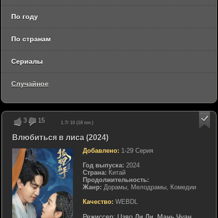
По году
По странам
Сериалы
Случайное
3
15
1.7
/ 10 (
18
гол.)
Влюбиться в лиса (2024)
Добавлено:
1-29 Серия
Год выпуска:
2024
Страна:
Китай
Продолжительность:
Жанр:
Дорамы, Мелодрамы, Комедии
Качество:
WEBDL
Режиссер:
Цзяо Ли Ли
,
Мань Чуан