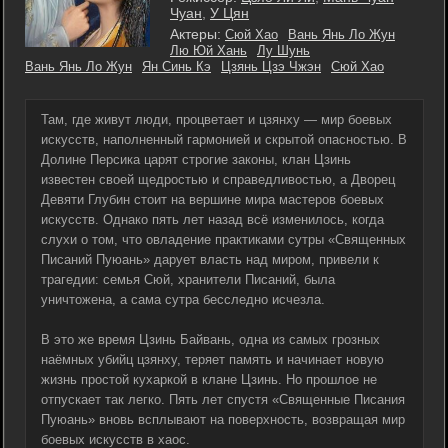
Чуан
,
У Цян
Актеры:
Сюй Хао
Вань Янь Ло Жун
Лю Юй Хань
Лу Шунь
Вань Янь Ло Жун
Ян Синь Кэ
Цзянь Цзэ Чжэн
Сюй Хао
Там, где живут люди, процветает и цзянху — мир боевых
искусств, наполненный гармонией и скрытой опасностью. В
Долине Персика царят строгие законы, клан Цзинь
известен своей щедростью и справедливостью, а Дворец
Девяти Глубин стоит на вершине мира мастеров боевых
искусств. Однако пять лет назад всё изменилось, когда
слухи о том, что овладение практиками сутры «Священных
Писаний Пуюань» дарует власть над миром, привели к
трагедии: семья Сюй, хранители Писаний, была
уничтожена, а сама сутра бесследно исчезла.
В это же время Цзинь Байвань, одна из самых грозных
наёмных убийц цзянху, теряет память и начинает новую
жизнь простой кухаркой в клане Цзинь. Но прошлое не
отпускает так легко. Пять лет спустя «Священные Писания
Пуюань» вновь всплывают на поверхность, возвращая мир
боевых искусств в хаос.