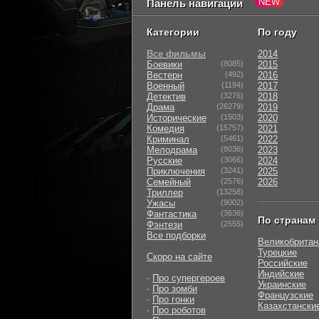
Панель навигации
Категории
По году
Все фильмы
2014
Боевики
(8085)
2015
Вестерн
(492)
2016
Военный
(1194)
2017
Детектив
(3276)
2018
Драма
(26279)
2019
Исторические
(1503)
2020
Комедия
(15757)
2021
Криминал
(5461)
2022
Мелодрама
(8036)
2023
Русские
(3066)
2024
Приключения
(3241)
2025
Семейный
(2576)
2026
Триллер
(13258)
Ужасы
(9002)
Фантастика
(3636)
По странам
Фэнтези
(2555)
Все подборки
Великобритан
Турецкие
Скоро на сайте
Российские
Индийские
-
Про супергероев
Украинские
-
Про зомби
Французские
-
Про гонки
Казахстански
-
Про роботов