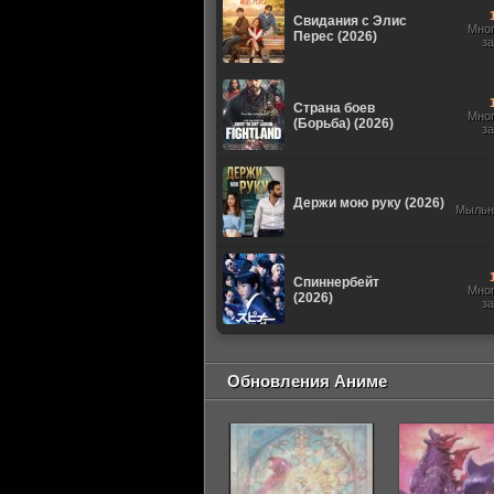
Свидания с Элис
Мно
Перес (2026)
з
Страна боев
Мно
(Борьба) (2026)
з
Держи мою руку (2026)
Мыльн
Спиннербейт
Мно
(2026)
з
Обновления Аниме