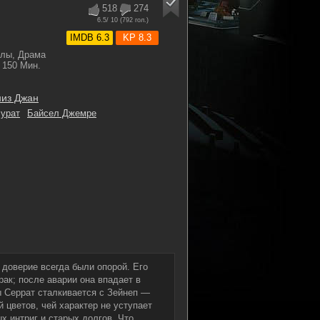
518
274
6.5
/ 10 (
792
гол.)
IMDB 6.3
KP 8.3
алы, Драма
150 Мин.
низ Джан
урат
Байсел Джемре
доверие всегда были опорой. Его
рак; после аварии она впадает в
ды Серрат сталкивается с Зейнеп —
 цветов, чей характер не уступает
х интриг и старых долгов. Что