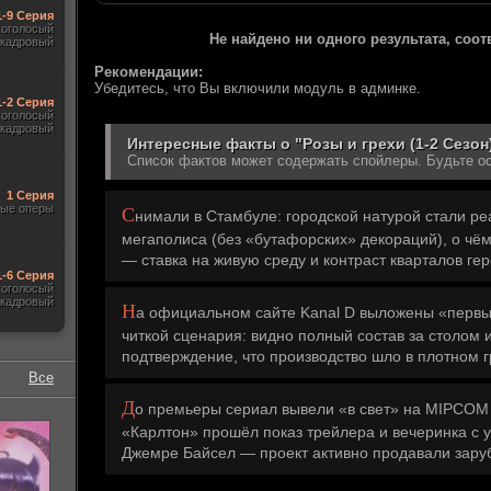
1-9 Серия
гоголосый
Не найдено ни одного результата, соо
акадровый
Рекомендации:
Убедитесь, что Вы включили модуль в админке.
1-2 Серия
гоголосый
акадровый
Интересные факты о "Розы и грехи (1-2 Сезон
Список фактов может содержать спойлеры. Будьте о
1 Серия
ые оперы
С
нимали в Стамбуле: городской натурой стали р
мегаполиса (без «бутафорских» декораций), о ч
— ставка на живую среду и контраст кварталов гер
1-6 Серия
гоголосый
акадровый
Н
а официальном сайте Kanal D выложены «первые
читкой сценария: видно полный состав за столом 
подтверждение, что производство шло в плотном 
Все
Д
о премьеры сериал вывели «в свет» на MIPCOM 
«Карлтон» прошёл показ трейлера и вечеринка с
Джемре Байсел — проект активно продавали зар