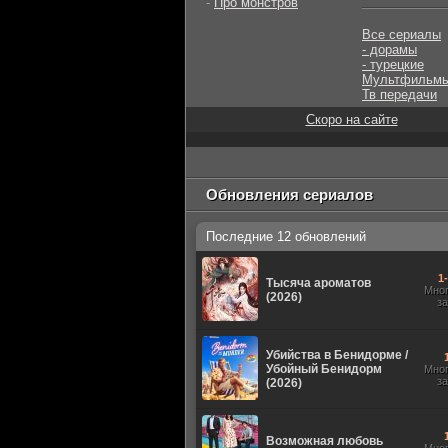
-
Про монстров
Все сериалы
- дорамы
- турецкие
Мультфильм
Тв передачи
Скоро на сайте
Обновления сериалов
Последние 12 обновлений
1
Тысяча ароматов
Мно
(2026)
з
Убийства в Бенидорме /
Убойный Бенидорм
Мно
з
(2026)
Возможная любовь