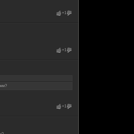
+1
+1
рии?
+1
и?