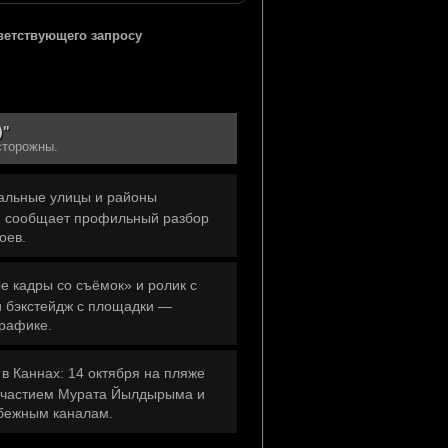
тветствующего запросу
)"
сторожны.
еальные улицы и районы
ём сообщает профильный разбор
оев.
 кадры со съёмок» и ролик с
и бэкстейдж с площадки —
графике.
в Каннах: 14 октября на пляже
 участием Мурата Йылдырыма и
убежным каналам.