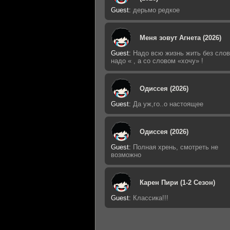
Guest
:
дерьмо редкое
Меня зовут Агнета (2026)
Guest
:
Надо всю жизнь жить без слов
надо « , а со словом «хочу» !
Одиссея (2026)
Guest
:
Да уж,го..о настоящее
Одиссея (2026)
Guest
:
Полная хрень, смотреть не
возможно
Карен Пири (1-2 Сезон)
Guest
:
Классика!!!