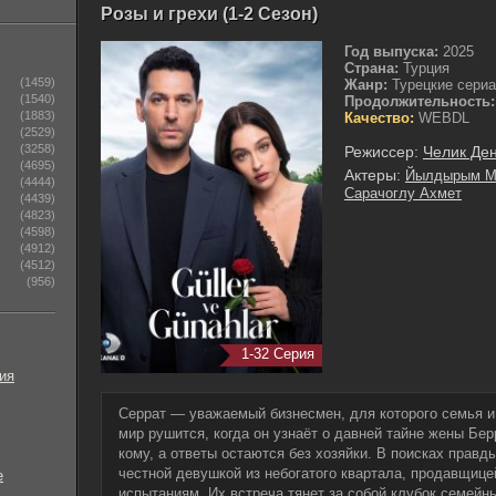
Розы и грехи (1-2 Сезон)
Год выпуска:
2025
Страна:
Турция
(1459)
Жанр:
Турецкие сери
(1540)
Продолжительность:
(1883)
Качество:
WEBDL
(2529)
(3258)
Режиссер:
Челик Де
(4695)
Актеры:
Йылдырым М
(4444)
Сарачоглу Ахмет
(4439)
(4823)
(4598)
(4912)
(4512)
(956)
1-32 Серия
ия
Серрат — уважаемый бизнесмен, для которого семья и 
мир рушится, когда он узнаёт о давней тайне жены Бер
кому, а ответы остаются без хозяйки. В поисках прав
честной девушкой из небогатого квартала, продавщицей
е
испытаниям. Их встреча тянет за собой клубок семейны