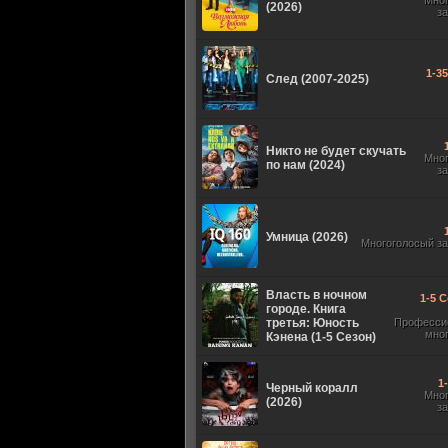
Мно
(2026)
з
1-3
След (2007-2025)
Никто не будет скучать
Мно
по нам (2024)
з
Умница (2026)
Многоголосый з
Власть в ночном
1-5 С
городе. Книга
третья: Юность
Професси
мно
Кэнена (1-5 Сезон)
1
Черный коралл
Мно
(2026)
з