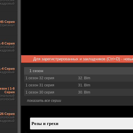
гоголосый
акадровый
545 Серия
Оригинал
1-8 Серия
гоголосый
акадровый
Для зарегистрированных и закладчиков (Ctrl+D) - нов
1-4 Серия
1 сезон
акадровый
1 сезон 32 серия
32. Blm
1 сезон 31 серия
31. Blm
езон | 1-8
Серия
1 сезон 30 серия
30. Blm
ональный
гоголосый
показать все серии
-26 Серия
гоголосый
акадровый