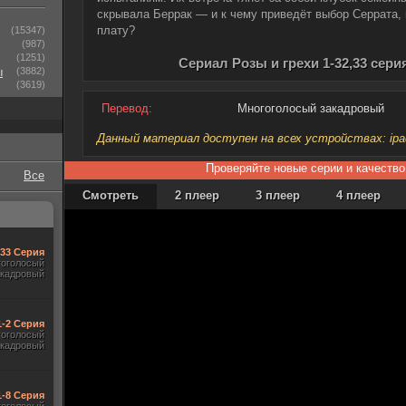
скрывала Беррак — и к чему приведёт выбор Серрата, 
плату?
(15347)
(987)
(1251)
Сериал Розы и грехи 1-32,33 сери
ы
(3882)
(3619)
Перевод:
Многоголосый закадровый
Данный материал доступен на всех устройствах: ipad, 
Проверяйте новые серии и качество
Все
Смотреть
2 плеер
3 плеер
4 плеер
-33 Серия
гоголосый
акадровый
1-2 Серия
гоголосый
акадровый
1-8 Серия