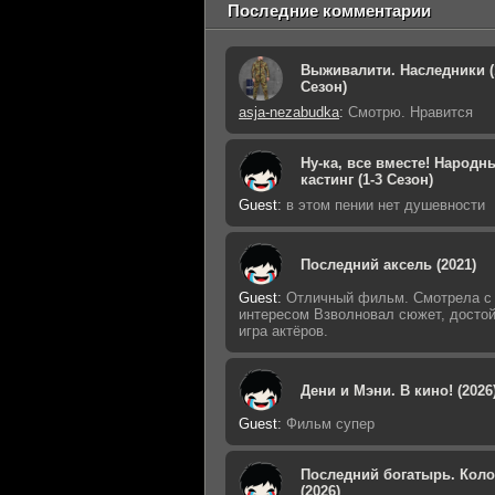
Последние комментарии
Выживалити. Наследники (
Сезон)
asja-nezabudka
:
Смотрю. Нравится
Ну-ка, все вместе! Народн
кастинг (1-3 Сезон)
Guest
:
в этом пении нет душевности
Последний аксель (2021)
Guest
:
Отличный фильм. Смотрела с
интересом Взволновал сюжет, досто
игра актёров.
Дени и Мэни. В кино! (2026
Guest
:
Фильм супер
Последний богатырь. Кол
(2026)