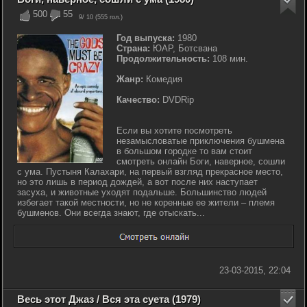
500
55
9
/ 10 (
555
гол.)
Год выпуска:
1980
Страна:
ЮАР, Ботсвана
Продолжительность:
108 мин.
Жанр:
Комедия
Качество:
DVDRip
Если вы хотите посмотреть
незамысловатые приключения бушмена
в большом городке то вам стоит
смотреть онлайн Боги, наверное, сошли
с ума. Пустыня Калахари, на первый взгляд прекрасное место,
но это лишь в период дождей, а вот после них наступает
засуха, и животные уходят подальше. Большинство людей
избегает такой местности, но не коренные ее жители – племя
бушменов. Они всегда знают, где отыскать...
23-03-2015, 22:04
Весь этот Джаз / Вся эта суета (1979)