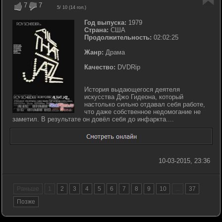
7
7
5
/ 10 (
14
гол.)
Год выпуска:
1979
Страна:
США
Продолжительность:
02:02:25
Жанр:
Драма
Качество:
DVDRip
История выдающегося деятеля
искусства Джо Гидеона, который
настолько сильно отдавал себя работе,
что даже собственное недомогание не
заметил. В результате он довёл себя до инфаркта....
10-03-2015, 23:36
Раньше
1
2
3
4
5
6
7
8
9
10
...
37
Позже