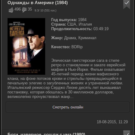
Однажды в Америке (1984)
496
35
9.3
/ 10 (
531
гол.)
Год выпуска:
1984
Страна:
США, Италия
Продолжительность:
03:49:19
Жанр:
Драма, Криминал
Качество:
BDRip
Эпическая гангстерская сага в стиле
ретро о становлении и закате еврейской
мафии в Нью-Йорке. Фильм охватывает
45-летний период жизни мафиозного
клана, на фоне потоков крови и стрельбы превращающийся в
печальную элегию о загубленных жизнях и утраченной любви.
Итальянский режиссер Серджо Леоне десять лет вынашивал
постановку, которая обошлась в 30 миллионов долларов,
великолепно прочувствовал жанр...
18-08-2015, 11:29
Боги, наверное, сошли с ума (1980)