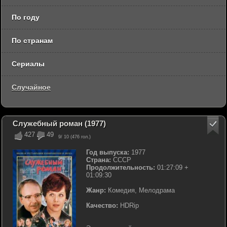
По году
По странам
Сериалы
Случайное
Служебный роман (1977)
427
49
9
/ 10 (
476
гол.)
Год выпуска:
1977
Страна:
СССР
Продолжительность:
01:27:09 +
01:09:30
Жанр:
Комедия, Мелодрама
Качество:
HDRip