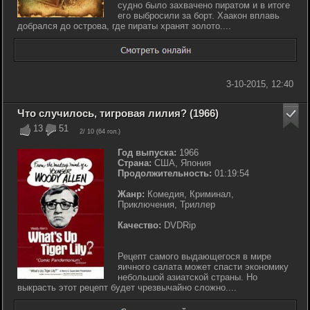
судно было захвачено пиратом и в итоге
его выбросили за борт. Хаакон вплавь
добрался до острова, где пираты хранят золото....
3-10-2015, 12:40
Что случилось, тигровая лилия? (1966)
13
51
2
/ 10 (
64
гол.)
Год выпуска:
1966
Страна:
США, Япония
Продолжительность:
01:19:54
Жанр:
Комедия, Криминал,
Приключения, Триллер
Качество:
DVDRip
Рецепт самого выдающегося в мире
яичного салата может спасти экономику
небольшой азиатской страны. Но
выкрасть этот рецепт будет чрезвычайно сложно....