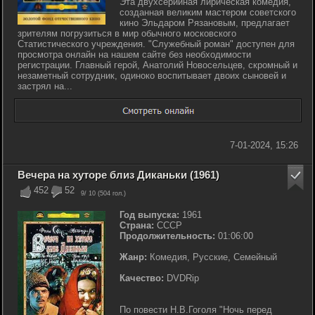
Эта двухсерийная лирическая комедия,
созданная великим мастером советского
кино Эльдаром Рязановым, предлагает
зрителям погрузиться в мир обычного московского
Статистического учреждения. "Служебный роман" доступен для
просмотра онлайн на нашем сайте без необходимости
регистрации. Главный герой, Анатолий Новосельцев, скромный и
незаметный сотрудник, одиноко воспитывает двоих сыновей и
застрял на...
7-01-2024, 15:26
Вечера на хуторе близ Диканьки (1961)
452
52
9
/ 10 (
504
гол.)
Год выпуска:
1961
Страна:
СССР
Продолжительность:
01:06:00
Жанр:
Комедия, Русские, Семейный
Качество:
DVDRip
По повести Н.В.Гоголя "Ночь перед