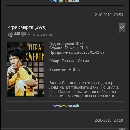
2-10-2015, 20:53
Игра смерти (1978)
339
37
9
/ 10 (
376
гол.)
Год выпуска:
1978
Страна:
Гонконг, США
Продолжительность:
01:41:07
Жанр:
Боевик , Драма
Качество:
HDRip
Билли Ло - актёр, с которого доктор
Лэнд начал требовать дань. Но Билли,
не собирается платить, он собирается
свергнуть могущественного бандита....
2-10-2015, 20:18