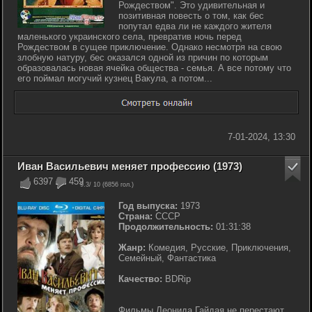
Рождеством". Это удивительная и
позитивная повесть о том, как бес
попутал едва ли не каждого жителя
маленького украинского села, превратив ночь перед
Рождеством в сущее приключение. Однако несмотря на свою
злобную натуру, бес оказался одной из причин по которым
образовалась новая ячейка общества - семья. А все потому что
его поймал могучий кузнец Вакула, а потом...
7-01-2024, 13:30
Иван Васильевич меняет профессию (1973)
6397
459
9.3
/ 10 (
6856
гол.)
Год выпуска:
1973
Страна:
СССР
Продолжительность:
01:31:38
Жанр:
Комедия, Русские, Приключения,
Семейный, Фантастика
Качество:
BDRip
Фильмы Леонида Гайдая не перестают