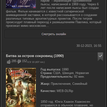
паром" - экранизация одноименной
пьесы, написанной в 1969 году. Через 6
лет после написания пьесы был создан
фильм. Фильм начинается с известной сатирической
анимационной заставки, в которой рассказывается о создании
различных типовых архитектурных проектов. После титров
происходит плавный переход к размышлениям Павлика, который
проезжал мимо московских...
30-12-2023, 16:55
Битва за остров сокровищ (1990)
285
152
6.5
/ 10 (
437
гол.)
Год выпуска:
1990
Страна:
США, Швеция, Норвегия
Продолжительность:
92 мин.
Жанр:
Приключения, Семейный
Качество:
WEB-DLRip
1850 год. Юнга Хаакон Хааконсен
отправился в обычное плавание, но