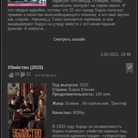
нарисует что-нибудь стоящее, чтобы
заключить контракт на серию манги. И
это обидно вдвойне, потому что 15 лет назад Хидэо получил
премию в качестве многообещающего новичка, и его имя звучит
как «герой». Наконец у Тэкко кончается терпение, и она
вышвыривает Хидэо на улицу вместе с его ненаглядным
ружьём. А новости...
2-02-2021, 19:48
Убийство (2015)
19
12
6.1
/ 10 (
31
гол.)
Год выпуска:
2015
Страна:
Корея Южная
Продолжительность:
140 мин.
Жанр:
Боевик , Исторические, Триллер
Качество:
BDRip
В 1933 году борцы за независимость
Кореи планируют убийство важных лиц
японской администрации - губернатора