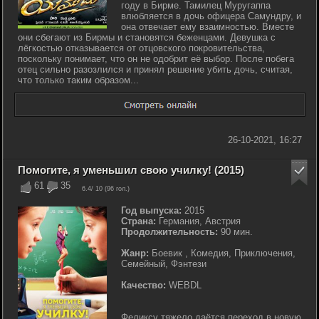
году в Бирме. Тамилец Муругаппа
влюбляется в дочь офицера Самундру, и
она отвечает ему взаимностью. Вместе
они сбегают из Бирмы и становятся беженцами. Девушка с
лёгкостью отказывается от отцовского покровительства,
поскольку понимает, что он не одобрит её выбор. После побега
отец сильно разозлился и принял решение убить дочь, считая,
что только таким образом...
26-10-2021, 16:27
Помогите, я уменьшил свою училку! (2015)
61
35
6.4
/ 10 (
96
гол.)
Год выпуска:
2015
Страна:
Германия, Австрия
Продолжительность:
90 мин.
Жанр:
Боевик , Комедия, Приключения,
Семейный, Фэнтези
Качество:
WEBDL
Феликсу тяжело даётся переход в новую