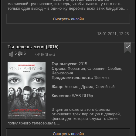
мафиозной группировке, и теперь, чтобы выжить, у него есть
только один выход – в одиночку перебить всех этих бандитов....
18-01-2021, 12:23
Ты несешь меня (2015)
5
6
4.6
/ 10 (
11
гол.)
Год выпуска:
2015
Страна:
Хорватия, Словения, Сербия,
Черногория
Продолжительность:
155 мин.
Жанр:
Боевик , Драма, Семейный
Качество:
WEB-DLRip
В центре сюжета этого фильма
отношения трёх пар отцов и дочерей,
фоном для которых служат съёмки
популярного телесериала....