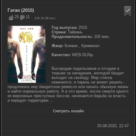
Гатао (2015)
25
11
6.9
/ 10 (
36
гол.)
Год выпуска:
2015
Страна:
Тайвань
Продолжительность:
105 мин.
Жанр:
Боевик , Криминал
Качество:
WEB-DLRip
Выгородив подельников и отсидев в
тюрьме за нападение, молодой бандит
выходит на свободу. Мир слегка
изменился, и парень не может решить -
продолжать ему бандитское ремесло или начать обычную жизнь
и найти нормальную работу. А в это время, после смерти одного
из верховных преступных боссов, начинается борьба за власть
и передел территории....
25-08-2020, 22:47