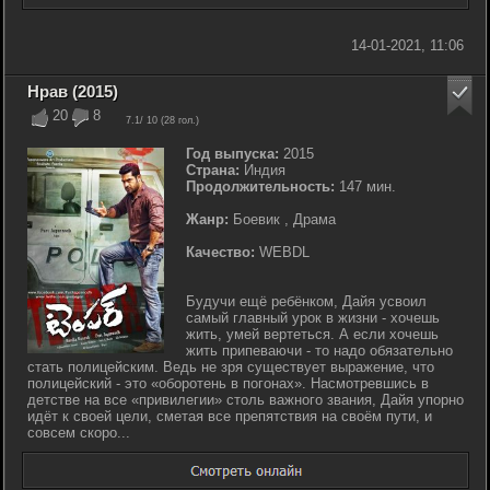
14-01-2021, 11:06
Нрав (2015)
20
8
7.1
/ 10 (
28
гол.)
Год выпуска:
2015
Страна:
Индия
Продолжительность:
147 мин.
Жанр:
Боевик , Драма
Качество:
WEBDL
Будучи ещё ребёнком, Дайя усвоил
самый главный урок в жизни - хочешь
жить, умей вертеться. А если хочешь
жить припеваючи - то надо обязательно
стать полицейским. Ведь не зря существует выражение, что
полицейский - это «оборотень в погонах». Насмотревшись в
детстве на все «привилегии» столь важного звания, Дайя упорно
идёт к своей цели, сметая все препятствия на своём пути, и
совсем скоро...