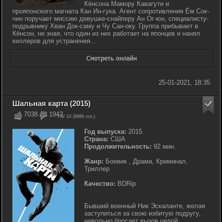
Кёнсона Мамору Кавагути и
прояпонского магната Кан Ин-гука. Агент сопротивления Ём Сок-
чин поручает миссию девушке-снайперу Ан Ог-юн, специалисту-
подрывнику Хван Док-саму и Чу Сан-оку. Группа прибывает в
Кёнсон, не зная, что один из них работает на японцев и нанял
киллеров для устранения...
25-01-2021, 18:35
Шальная карта (2015)
7038
1942
7.8
/ 10 (
8980
гол.)
Год выпуска:
2015
Страна:
США
Продолжительность:
92 мин.
Жанр:
Боевик , Драма, Криминал,
Триллер
Качество:
BDRip
Бывший военный Ник Эскаланте, желая
заступиться за свою избитую подругу,
невольно бросает вызов целой