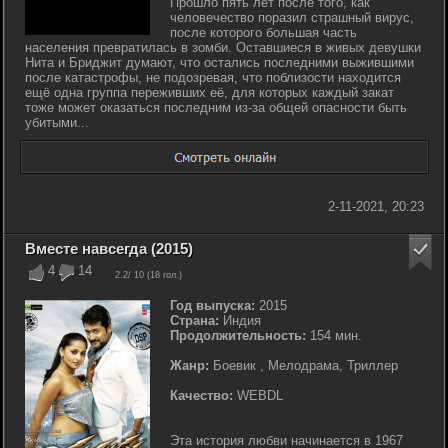
Прошло пять лет после того, как
человечество поразил страшный вирус,
после которого большая часть
населения превратилась в зомби. Оставшиеся в живых девушки
Нита и Бриджит думают, что остались последними выжившими
после катастрофы, не подозревая, что поблизости находится
ещё одна группа переживших её, для которых каждый закат
тоже может оказаться последним из-за общей опасности быть
убитыми...
2-11-2021, 20:23
Вместе навсегда (2015)
4
14
2.2
/ 10 (
18
гол.)
Год выпуска:
2015
Страна:
Индия
Продолжительность:
154 мин.
Жанр:
Боевик , Мелодрама, Триллер
Качество:
WEBDL
Эта история любви начинается в 1967