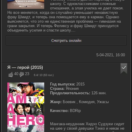
школу. С одноклассниками сложные
отношения, а злая училка не дает покоя.
Но все меняется, когда он случайно уменьшает ненавистную
фрау Шмидт, и теперь она помещается ему в карман. Однако
выясняется, что это не единственная проблема — гимназия на
грани закрытия. И теперь Феликсу и фрау Шмидт приходится
объединить усилия и спасти школу....
5-04-2021, 16:00
Я — герой (2015)
40
23
6.4
/ 10 (
63
гол.)
Год выпуска:
2015
Страна:
Япония
Продолжительность:
126 мин.
Жанр:
Боевик , Комедия, Ужасы
Качество:
BDRip
Мангака-неудачник Хидэо Судзуки сидит
на шее у своей девушки Тэкко и никак не