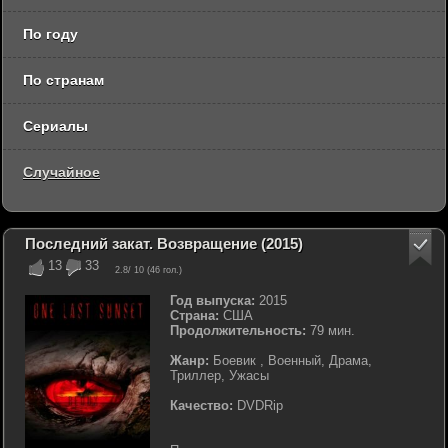
По году
По странам
Сериалы
Случайное
Последний закат. Возвращение (2015)
13
33
2.8
/ 10 (
46
гол.)
Год выпуска:
2015
Страна:
США
Продолжительность:
79 мин.
Жанр:
Боевик , Военный, Драма,
Триллер, Ужасы
Качество:
DVDRip