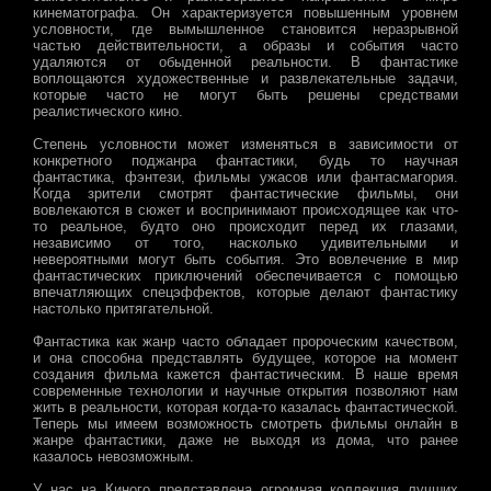
кинематографа. Он характеризуется повышенным уровнем
условности, где вымышленное становится неразрывной
частью действительности, а образы и события часто
удаляются от обыденной реальности. В фантастике
воплощаются художественные и развлекательные задачи,
которые часто не могут быть решены средствами
реалистического кино.
Степень условности может изменяться в зависимости от
конкретного поджанра фантастики, будь то научная
фантастика, фэнтези, фильмы ужасов или фантасмагория.
Когда зрители смотрят фантастические фильмы, они
вовлекаются в сюжет и воспринимают происходящее как что-
то реальное, будто оно происходит перед их глазами,
независимо от того, насколько удивительными и
невероятными могут быть события. Это вовлечение в мир
фантастических приключений обеспечивается с помощью
впечатляющих спецэффектов, которые делают фантастику
настолько притягательной.
Фантастика как жанр часто обладает пророческим качеством,
и она способна представлять будущее, которое на момент
создания фильма кажется фантастическим. В наше время
современные технологии и научные открытия позволяют нам
жить в реальности, которая когда-то казалась фантастической.
Теперь мы имеем возможность смотреть фильмы онлайн в
жанре фантастики, даже не выходя из дома, что ранее
казалось невозможным.
У нас на Киного представлена огромная коллекция лучших