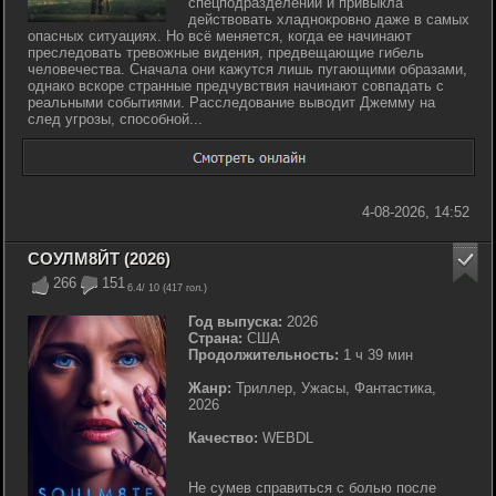
спецподразделении и привыкла
действовать хладнокровно даже в самых
опасных ситуациях. Но всё меняется, когда ее начинают
преследовать тревожные видения, предвещающие гибель
человечества. Сначала они кажутся лишь пугающими образами,
однако вскоре странные предчувствия начинают совпадать с
реальными событиями. Расследование выводит Джемму на
след угрозы, способной...
4-08-2026, 14:52
СОУЛМ8ЙТ (2026)
266
151
6.4
/ 10 (
417
гол.)
Год выпуска:
2026
Страна:
США
Продолжительность:
1 ч 39 мин
Жанр:
Триллер, Ужасы, Фантастика,
2026
Качество:
WEBDL
Не сумев справиться с болью после