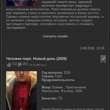
недавней смерти жены, одинокий
мужчина приобретает андроида с
искусственным интеллектом. Робот-компаньон должен помочь
ему пережить утрату и заполнить возникшую в жизни пустоту.
Однако хозяину недостаточно безупречно послушной машины, и
он начинает совершенствовать её разум, мечтая создать
настоящего партнёра, способного чувствовать и понимать.
Эксперимент...
2-08-2026, 13:19
Человек-паук: Новый день (2026)
722
257
7.4
/ 10 (
979
гол.)
Год выпуска:
2026
Страна:
США
Продолжительность:
Жанр:
Боевик , Приключения,
Фантастика, Фэнтези, 2026
Качество:
TS
Питер Паркер давно остался один: после