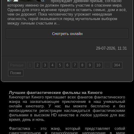
пробуждает древний призыв, согласно
которому именно он должен принять участие в спасении мира.
Однако для этого мужчине придётся оставить семью, дом и всё,
чем он дорожит. Пока человечеству угрожает неведомая
опасность, герой оказывается перед мучительным выбором
между личным счастьем и...
29-07-2026, 11:31
Раньше
1
2
3
4
5
6
7
8
9
10
...
364
Позже
Лучшие фантастические фильмы на Киного
Кинопортал Киного приглашает всех фанатов фантастического
жанра на захватывающее приключение в наш уникальный
онлайн кинотеатр. У нас вы можете бесплатно и без
необходимости регистрации наслаждаться фантастическими
фильмами в высоком HD качестве в любое удобное для вас
время, день и ночь.
Фантастика - это жанр, который представляет собой
самостоятельное и разнообразное направление в мире