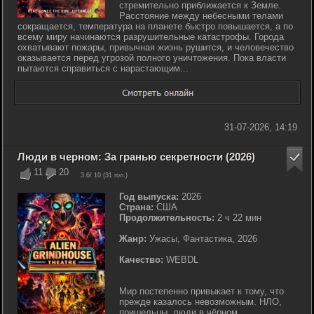
стремительно приближается к Земле.
Расстояние между небесными телами
сокращается, температура на планете быстро повышается, а по
всему миру начинаются разрушительные катастрофы. Города
охватывают пожары, привычная жизнь рушится, и человечество
оказывается перед угрозой полного уничтожения. Пока власти
пытаются справиться с нарастающим...
31-07-2026, 14:19
Люди в черном: За гранью секретности (2026)
11
20
3.6
/ 10 (
31
гол.)
Год выпуска:
2026
Страна:
США
Продолжительность:
2 ч 22 мин
Жанр:
Ужасы, Фантастика, 2026
Качество:
WEBDL
Мир постепенно привыкает к тому, что
прежде казалось невозможным. НЛО,
пришельцы, люди в чёрном,