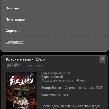
По году
По странам
Сериалы
Случайное
Красные земли (2025)
2
4
3.3
/ 10 (
6
гол.)
Год выпуска:
2025
Страна:
Китай
Продолжительность:
76 мин
Жанр:
Боевик , Драма, Фантастика, 2025
Качество:
WEBDL
После ядерной войны уцелевшие люди