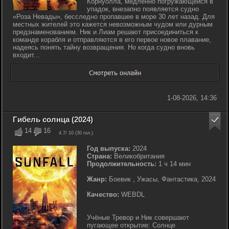
Корнуолла, медленно погружающейся в
упадок, внезапно появляется судно
«Роза Невады», бесследно пропавшее в море 30 лет назад. Для
местных жителей это кажется невозможным чудом или дурным
предзнаменованием. Ник и Лиам решают присоединиться к
команде корабля и отправляются в его первое новое плавание,
надеясь понять тайну возвращения. Но когда судно вновь
входит...
1-08-2026, 14:36
Гибель солнца (2024)
14
16
4.7
/ 10 (
30
гол.)
Год выпуска:
2024
Страна:
Великобритания
Продолжительность:
1 ч 14 мин
Жанр:
Боевик , Ужасы, Фантастика, 2024
Качество:
WEBDL
Учёные Тревор и Ник совершают
пугающее открытие: Солнце