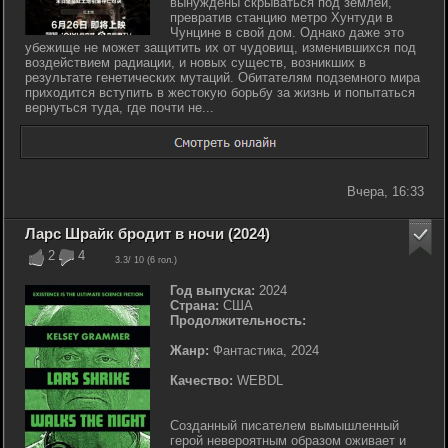
вынуждены скрываться под землёй,
превратив станцию метро Хунтуди в
Чунцине в свой дом. Однако даже это
убежище не может защитить их от чудовищ, изменившихся под
воздействием радиации, и новых существ, возникших в
результате генетических мутаций. Обитателям подземного мира
приходится вступить в жестокую борьбу за жизнь и попытаться
вернуться туда, где почти не...
Вчера, 16:33
Ларс Шрайк бродит в ночи (2024)
2
4
3.3
/ 10 (
6
гол.)
Год выпуска:
2024
Страна:
США
Продолжительность:
Жанр:
Фантастика, 2024
Качество:
WEBDL
Созданный писателем вымышленный
герой невероятным образом оживает и