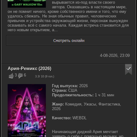
вырывается из-под власти своего
автора. Оказавшись в настоящем мире,
он не помнит ничего, кроме собственного имени и того, что ему
удалось сбежать. Не зная обычных правил, человеческих
привычек и устройства окружающей жизни, персонаж вынужден
осваивать всё с самого начала. Каждая встреча становится для
него новым открытием, а...
4-08-2026, 23:09
Ария-Ремикс (2026)
3
6
3.3
/ 10 (
9
гол.)
Год выпуска:
2026
Страна:
США
Продолжительность:
1 ч 31 мин
Жанр:
Комедия, Ужасы, Фантастика,
2026
Качество:
WEBDL
Начинающая диджей Ария мечтает
заявить о себе с помощью музыки, но