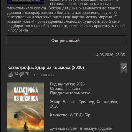
неожиданно становится мишенью
таинственного культа. Вскоре девушка оказывается во власти
древнего лавкрафтовского божества, которое использует её
выступления и звуковые ритмы как портал между мирами. С
каждым новым произведением зловещая сущность всё ближе
подбирается к нашей реальности, намереваясь проникнуть в неё
и поглотить...
4-08-2026, 23:05
Катастрофа. Удар из космоса (2026)
14
70
1.7
/ 10 (
84
гол.)
Год выпуска:
2026
Страна:
Польша
Продолжительность:
Жанр:
Боевик , Триллер, Фантастика,
2026
Качество:
WEB-DLRip
Джемма служит в международном