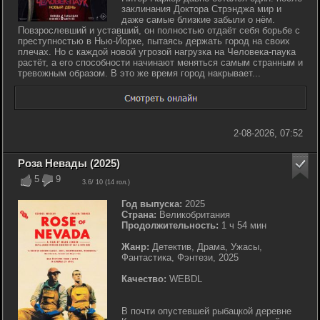
заклинания Доктора Стрэнджа мир и
даже самые близкие забыли о нём.
Повзрослевший и уставший, он полностью отдаёт себя борьбе с
преступностью в Нью-Йорке, пытаясь держать город на своих
плечах. Но с каждой новой угрозой нагрузка на Человека-паука
растёт, а его способности начинают меняться самым странным и
тревожным образом. В это же время город накрывает...
2-08-2026, 07:52
Роза Невады (2025)
5
9
3.6
/ 10 (
14
гол.)
Год выпуска:
2025
Страна:
Великобритания
Продолжительность:
1 ч 54 мин
Жанр:
Детектив, Драма, Ужасы,
Фантастика, Фэнтези, 2025
Качество:
WEBDL
В почти опустевшей рыбацкой деревне