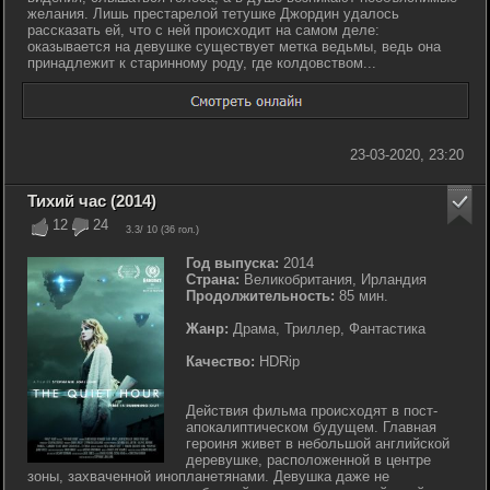
желания. Лишь престарелой тетушке Джордин удалось
рассказать ей, что с ней происходит на самом деле:
оказывается на девушке существует метка ведьмы, ведь она
принадлежит к старинному роду, где колдовством...
23-03-2020, 23:20
Тихий час (2014)
12
24
3.3
/ 10 (
36
гол.)
Год выпуска:
2014
Страна:
Великобритания, Ирландия
Продолжительность:
85 мин.
Жанр:
Драма, Триллер, Фантастика
Качество:
HDRip
Действия фильма происходят в пост-
апокалиптическом будущем. Главная
героиня живет в небольшой английской
деревушке, расположенной в центре
зоны, захваченной инопланетянами. Девушка даже не