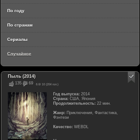
По году
По странам
Сериалы
Случайное
Пыль (2014)
135
69
6.6
/ 10 (
204
гол.)
Год выпуска:
2014
Страна:
США, Япония
Продолжительность:
22 мин.
Жанр:
Приключения, Фантастика,
Фэнтези
Качество:
WEBDL