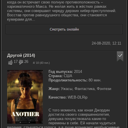
когда он встречает свою полную противоположность –
харизматичного Макса. Не желая жить в жёстких рамках
системы, они совершают череду дерзких кибер-преступлений.
Восстав против равнодушного общества, они становятся
кумирами для...
24-08-2020, 12:11
Другой (2014)
17
26
4
/ 10 (
43
гол.)
Год выпуска:
2014
Страна:
США
Продолжительность:
80 мин.
Жанр:
Ужасы, Фантастика, Фэнтези
Качество:
WEB-DLRip
С того момента, как юная Джордин
достигла своего совершеннолетия,
девушка почувствовала какие-то
перемены в себе. Ей начали чудиться
видения, слышаться голоса, а в душе возникают необъяснимые