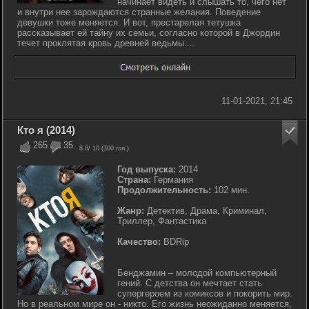
начинает видеть и слышать то, чего нет
и внутри нее зарождаются странные желания. Поведение
девушки тоже меняется. И вот, престарелая тетушка
рассказывает ей тайну их семьи, согласно которой в Джордин
течет проклятая кровь древней ведьмы....
11-01-2021, 21:45
Кто я (2014)
265
35
8.8
/ 10 (
300
гол.)
Год выпуска:
2014
Страна:
Германия
Продолжительность:
102 мин.
Жанр:
Детектив, Драма, Криминал,
Триллер, Фантастика
Качество:
BDRip
Бенджамин – молодой компьютерный
гений. С детства он мечтает стать
супергероем из комиксов и покорить мир.
Но в реальном мире он - никто. Его жизнь неожиданно меняется,