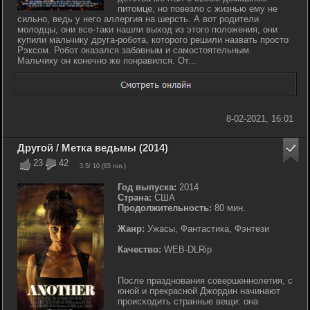
питомце, но повезло с жизнью ему не
сильно, ведь у него аллергия на шерсть. А вот родители
молодцы, они все-таки нашли выход из этого положения, они
купили мальчику друга-робота, которого решили назвать просто
Рэксом. Робот оказался забавным и самостоятельным.
Мальчику он конечно же понравился. От...
8-02-2021, 16:01
Другой / Метка ведьмы (2014)
23
42
3.5
/ 10 (
65
гол.)
Год выпуска:
2014
Страна:
США
Продолжительность:
80 мин.
Жанр:
Ужасы, Фантастика, Фэнтези
Качество:
WEB-DLRip
После празднования совершеннолетия, с
юной и прекрасной Джордин начинают
происходить странные вещи: она