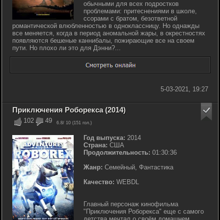
обычными для всех подростков
проблемами: притеснениями в школе,
ссорами с братом, безответной
романтической влюбленностью в одноклассницу. Но однажды
все меняется, когда в период аномальной жары, в окрестностях
появляются бешеные каннибалы, пожирающие все на своем
пути. Но плохо ли это для Дэнни?...
5-03-2021, 19:27
Приключения Роборекса (2014)
102
49
6.8
/ 10 (
151
гол.)
Год выпуска:
2014
Страна:
США
Продолжительность:
01:30:36
Жанр:
Семейный, Фантастика
Качество:
WEBDL
Главный персонаж кинофильма
"Приключения Роборекса" еще с самого
детства мечтал о своём домашнем