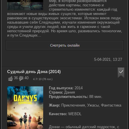
Мир, в котором разворачивается
действие картины, постоянно и
стремительно изменяется: каждый год
возникают новые виды живых существ, которые меняют
равновесие в существующих экосистемах. Испокон веков люди,
называвшие себя Следящими, изучали изменения окружающей
среды и учили других людей, как жить в гармонии с такой
непостоянной природой. Но время шло, развивались технологии,
и пути Следящих...
5-04-2021, 13:27
Судный день Дэна (2014)
36
40
4.7
/ 10 (
76
гол.)
Год выпуска:
2014
Страна:
Дания
Продолжительность:
88 мин.
Жанр:
Приключения, Ужасы, Фантастика
Качество:
WEBDL
Дэнни — обычный датский подросток, с