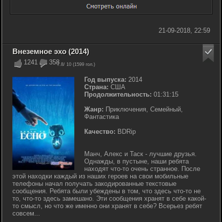
21-09-2018, 22:59
Внеземное эхо (2014)
1241
358
7.8
/ 10 (
1599
гол.)
Год выпуска:
2014
Страна:
США
Продолжительность:
01:31:15
Жанр:
Приключения, Семейный,
Фантастика
Качество:
BDRip
Манч, Алекс и Таск - лучшие друзья.
Однажды, в пустыне, наши ребята
находят что-то очень странное. После
этой находки каждый из наших героев на свои мобильные
телефоны начал получать закодированные текстовые
сообщения. Ребята были убеждены в том, что здесь что-то не
то, что-то здесь замешано. Эти сообщения хранят в себе какой-
то смысл, но что же именно они хранят в себе? Всерьез ребят
совсем...