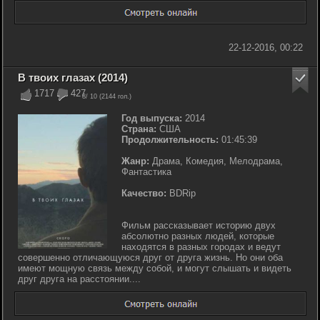
22-12-2016, 00:22
В твоих глазах (2014)
1717
427
8
/ 10 (
2144
гол.)
Год выпуска:
2014
Страна:
США
Продолжительность:
01:45:39
Жанр:
Драма, Комедия, Мелодрама,
Фантастика
Качество:
BDRip
Фильм рассказывает историю двух
абсолютно разных людей, которые
находятся в разных городах и ведут
совершенно отличающуюся друг от друга жизнь. Но они оба
имеют мощную связь между собой, и могут слышать и видеть
друг друга на расстоянии....