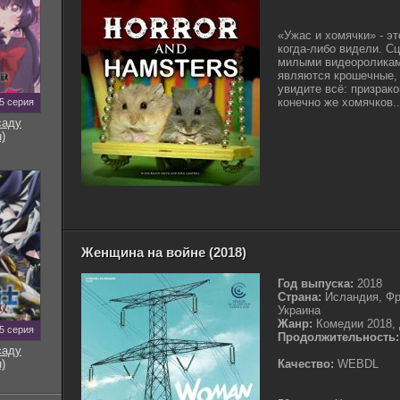
«Ужас и хомячки» - э
когда-либо видели. С
милыми видеороликам
являются крошечные,
увидите всё: призрако
конечно же хомячков..
5 серия
саду
)
Женщина на войне (2018)
Год выпуска:
2018
Страна:
Исландия, Фр
Украина
Жанр:
Комедии 2018,
5 серия
Продолжительность:
саду
)
Качество:
WEBDL