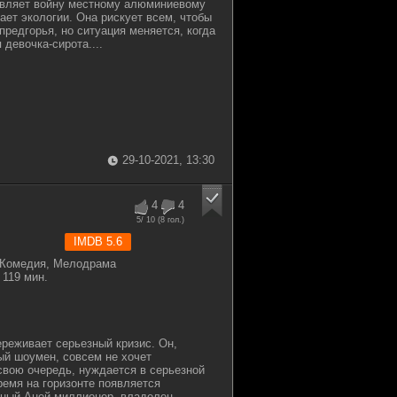
являет войну местному алюминиевому
ает экологии. Она рискует всем, чтобы
предгорья, но ситуация меняется, когда
 девочка-сирота....
29-10-2021, 13:30
4
4
5
/ 10 (
8
гол.)
IMDB 5.6
 Комедия, Мелодрама
119 мин.
ереживает серьезный кризис. Он,
й шоумен, совсем не хочет
 свою очередь, нуждается в серьезной
время на горизонте появляется
нный Аней миллионер, владелец