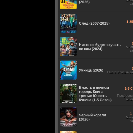
Мно
(2026)
з
1-3
След (2007-2025)
Никто не будет скучать
Мно
по нам (2024)
з
Умница (2026)
Многоголосый з
Власть в ночном
1-5 С
городе. Книга
третья: Юность
Професси
мно
Кэнена (1-5 Сезон)
1
Черный коралл
Мно
(2026)
з