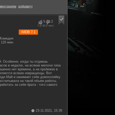
ментариям
алфавиту
5
2
7.1
/ 10 (
7
гол.)
IMDB 7.1
 Комедия
120 мин.
. Особенно, когда ты отдаешь
асов в неделю, на всякие мелочи типа
ршенно нет времени, а на пробежке в
епляются всякие извращенцы. Вот
еди Май и нанимает себе домохозяйку.
ассчитывала на такой объем работы,
аботать за себя брата - того самого
23-11-2021, 15:39