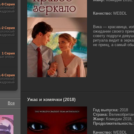
1-9 Серия
гоголосый
акадровый
Качество:
WEBDL
Вика — красавица, и
1-2 Серия
ожидании своего прин
гоголосый
акадровый
совету подруги девуш
ритуала видит в зерка
не принц, а самый обы
1 Серия
ые оперы
1-6 Серия
гоголосый
акадровый
Ужас и хомячки (2018)
Все
Год выпуска:
2018
Страна:
Великобрита
Жанр:
Комедии 2018, 
Продолжительность:
Качество:
WEBDL