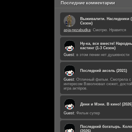
Последние комментарии
Выживалити. Наследники (
Сезон)
asja-nezabudka
:
Смотрю. Нравится
Ну-ка, все вместе! Народн
кастинг (1-3 Сезон)
Guest
:
в этом пении нет душевности
Последний аксель (2021)
Guest
:
Отличный фильм. Смотрела с
интересом Взволновал сюжет, досто
игра актёров.
Дени и Мэни. В кино! (2026
Guest
:
Фильм супер
Последний богатырь. Кол
(2026)