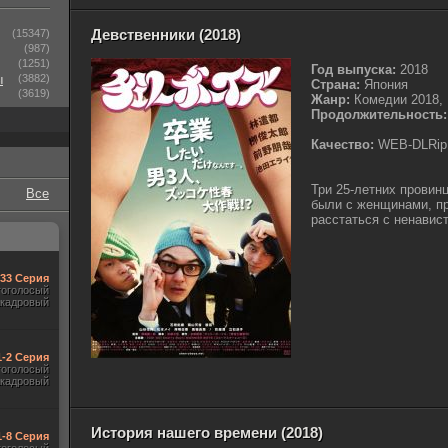
Девственники (2018)
(15347)
(987)
(1251)
Год выпуска:
2018
ы
(3882)
Страна:
Япония
(3619)
Жанр:
Комедии 2018,
Продолжительность:
Качество:
WEB-DLRip
Три 25-летних провин
Все
были с женщинами, пр
расстаться с ненавист
-33 Серия
гоголосый
акадровый
1-2 Серия
гоголосый
акадровый
История нашего времени (2018)
1-8 Серия