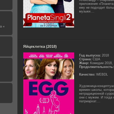
приложения «Планета 
ему не подходит боль
музыки....
а «
Яйцеклетка (2018)
Год выпуска:
2018
Страна:
США
Жанр:
Комедии 2018,
Продолжительность:
Качество:
WEBDL
Художница-концептуал
времен школы, котора
нетрадиционной сурро
они с мужем. И тогда 
патриархат....