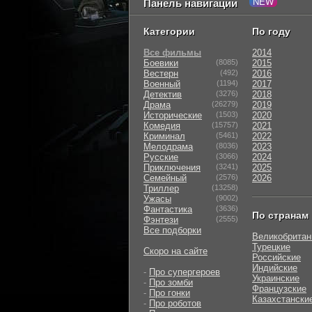
Панель навигации
Категории
По году
Все фильмы
2014
Боевики
(8085)
2015
Вестерн
(492)
2016
Военный
(1194)
2017
Детектив
(3276)
2018
Драма
(26279)
2019
Исторические
(1503)
2020
Комедия
(15757)
2021
Криминал
(5461)
2022
Мелодрама
(8036)
2023
Русские
(3066)
2024
Приключения
(3241)
2025
Семейный
(2576)
2026
Триллер
(13258)
Ужасы
(9002)
Фантастика
(3636)
По странам
Фэнтези
(2555)
Все подборки
Великобритан
Турецкие
Скоро на сайте
Российские
Индийские
-
Про супергероев
Украинские
-
Про зомби
Французские
-
Про гонки
Казахстански
-
Про роботов