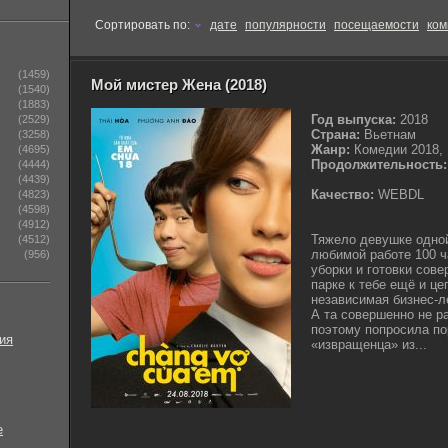
Сортировать по:
дате
популярности
посещаемости
ком
(1459)
Мой мистер Жена (2018)
(1540)
(1883)
Год выпуска:
2018
(2529)
Страна:
Вьетнам
(3258)
Жанр:
Комедии 2018,
(4695)
Продолжительность:
(4444)
(4439)
Качество:
WEBDL
(4823)
(4598)
(4912)
Тяжело девушке одной
(4512)
любимой работе 100 ч
(956)
уборки и готовки сове
парке к тебе ещё и ц
независимая бизнес-л
А та совершенно не р
поэтому попросила пор
ия
«извращенца» из...
е