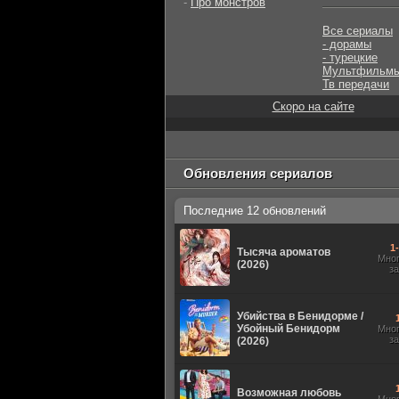
-
Про монстров
Все сериалы
- дорамы
- турецкие
Мультфильм
Тв передачи
Скоро на сайте
Обновления сериалов
Последние 12 обновлений
1
Тысяча ароматов
Мно
(2026)
з
Убийства в Бенидорме /
Убойный Бенидорм
Мно
з
(2026)
Возможная любовь