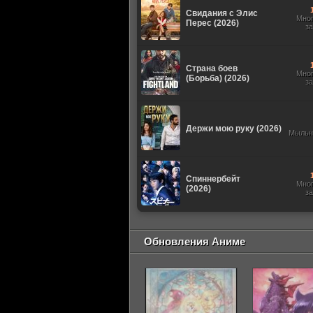
Свидания с Элис
Мно
Перес (2026)
з
Страна боев
Мно
(Борьба) (2026)
з
Держи мою руку (2026)
Мыльн
Спиннербейт
Мно
(2026)
з
Обновления Аниме