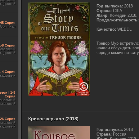
гоголосый
акадровый
Год выпуска:
2018
Страна:
США
Жанр:
Комедии 2018,
Продолжительность:
545 Серия
Оригинал
Качество:
WEBDL
Тревор Мур встретилс
1-8 Серия
начали обсуждать вол
гоголосый
череде комичных ситуа
акадровый
1-4 Серия
акадровый
езон | 1-8
Серия
ональный
гоголосый
Кривое зеркало (2018)
-26 Серия
гоголосый
акадровый
Год выпуска:
2018
Страна:
Россия
Жанр:
Комедии 2018,