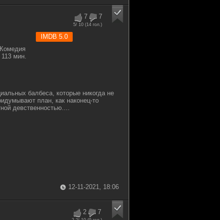
7
7
5
/ 10 (
14
гол.)
IMDB 5.0
 Комедия
113 мин.
циальных балбеса, которые никогда не
идумывают план, как наконец-то
ной девственностью....
12-11-2021, 18:06
2
7