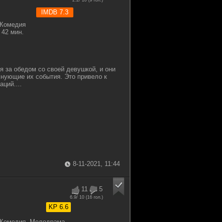
2.2
/ 10 (
9
гол.)
IMDB 7.3
 Комедия
42 мин.
я за обедом со своей девушкой, и они
нующие их события. Это привело к
ций....
8-11-2021, 11:44
11
5
6.9
/ 10 (
16
гол.)
KP 6.6
 Комедия, Мелодрама