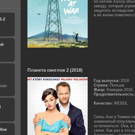
50-летняя Халла объ
заводу, который угрож
защитить исландские 
в её жизни появляется
1-2
ый
Планета синглов 2 (2018)
Год выпуска:
2018
Страна:
Польша
йная
Жанр:
Комедии 2018,
Продолжительность:
Качество:
WEBDL
)
Связь Ани и Томека п
знаменитый популярны
остепениться. Она, в
обок
связи. Как раз в это 
Александр – очарова