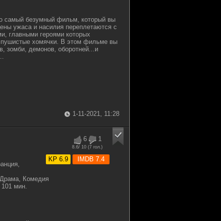
то самый безумный фильм, который вы
цены ужаса и насилия переплетаются с
и, главными героями которых
 пушистые хомячки. В этом фильме вы
в, зомби, демонов, оборотней...и
..
1-11-2021, 11:28
6
1
8.6
/ 10 (
7
гол.)
KP 6.9
IMDB 7.4
анция,
 Драма, Комедия
101 мин.