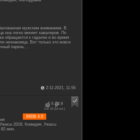
збалованная мужским вниманием. В
ца она легко меняет кавалеров. По
ка обращается к гадалке и во время
ле незнакомца. Вот только это вовсе
чный парень....
2-11-2021, 11:56
5
9
3.6
/ 10 (
14
гол.)
IMDB 4.0
ния
Ужасы 2018, Комедия, Ужасы
82 мин.