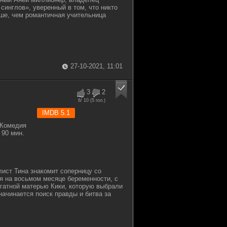
синглов», уверенный в том, что никто
ше, чем романтичная учительница
27-10-2021, 11:01
3
2
6
/ 10 (
5
гол.)
IMDB 5.1
 Комедия
90 мин.
ист Тина знакомит соперницу со
я на восьмом месяце беременности, с
гатной матерью Кики, которую выбрали
начинается поиск правды и битва за