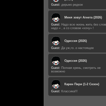
Guest
:
дерьмо редкое
Меня зовут Агнета (2026)
Guest
:
Надо всю жизнь жить без слов
надо « , а со словом «хочу» !
Одиссея (2026)
Guest
:
Да уж,го..о настоящее
Одиссея (2026)
Guest
:
Полная хрень, смотреть не
возможно
Карен Пири (1-2 Сезон)
Guest
:
Классика!!!