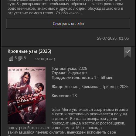
судьба раскрывается необычным образом — через разговоры
родственников, знакомых и других людей, обсуждавших его в
отсутствие самого героя. Из обрывков...
29-07-2026, 01:05
Кровные узы (2025)
6
5
5.5
/ 10 (
11
гол.)
Год выпуска:
2025
Страна:
Индонезия
Продолжительность:
1 ч 59 мин
Жанр:
Боевик , Криминал, Триллер, 2025
Качество:
TS
Брат Меге увлекается азартными играми
в сети и постепенно оказывается по уши
в долгах. Когда за возвратом денег
приходит банда жестоких ростовщиков,
под угрозой оказывается вся семья. Меге, некогда
занимавшийся пенчак силатом, вынужден вспомнить своё