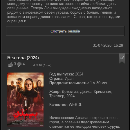
молодому человеку, по вине которого погибла любимая дочь
священника. Теперь Люн вынужден ежедневно находиться
рядом с виновником своей утраты, борясь с болью, гневом и
желанием справедливого наказания. Слова, которые он годами
обращал к...
31-07-2026, 16:29
Без тела (2024)
3
4
4.3
/ 10 (
7
гол.)
Год выпуска:
2024
Страна:
Иран
Продолжительность:
1 ч 30 мин
Жанр:
Детектив, Драма, Криминал,
Триллер, 2024
Качество:
WEBDL
Исчезновение Аргаван потрясает весь
город, а главным подозреваемым
становится её молодой человек Суруш.