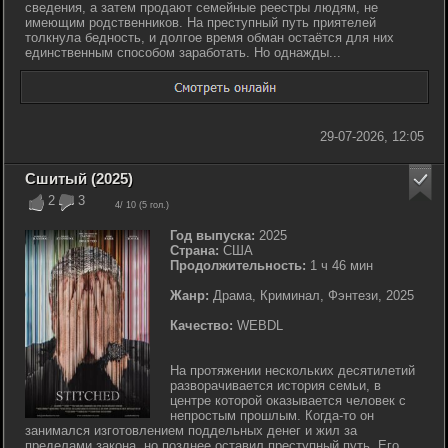
сведения, а затем продают семейные реестры людям, не
имеющим родственников. На преступный путь приятелей
толкнула бедность, и долгое время обман остаётся для них
единственным способом заработать. Но однажды...
29-07-2026, 12:05
Сшитый (2025)
2
3
4
/ 10 (
5
гол.)
Год выпуска:
2025
Страна:
США
Продолжительность:
1 ч 46 мин
Жанр:
Драма, Криминал, Фэнтези, 2025
Качество:
WEBDL
На протяжении нескольких десятилетий
разворачивается история семьи, в
центре которой оказывается человек с
непростым прошлым. Когда-то он
занимался изготовлением поддельных денег и жил за
пределами закона, но позднее оставил преступный путь. Его