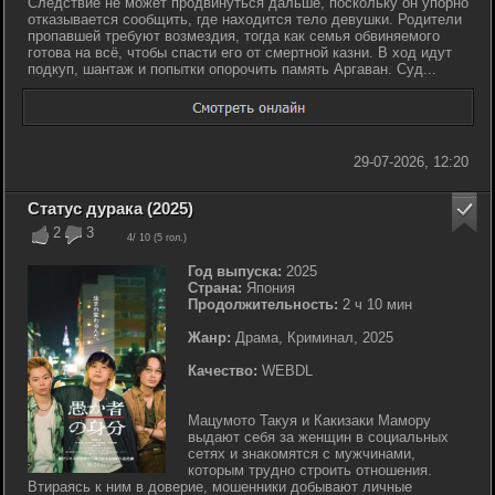
Следствие не может продвинуться дальше, поскольку он упорно
отказывается сообщить, где находится тело девушки. Родители
пропавшей требуют возмездия, тогда как семья обвиняемого
готова на всё, чтобы спасти его от смертной казни. В ход идут
подкуп, шантаж и попытки опорочить память Аргаван. Суд...
29-07-2026, 12:20
Статус дурака (2025)
2
3
4
/ 10 (
5
гол.)
Год выпуска:
2025
Страна:
Япония
Продолжительность:
2 ч 10 мин
Жанр:
Драма, Криминал, 2025
Качество:
WEBDL
Мацумото Такуя и Какизаки Мамору
выдают себя за женщин в социальных
сетях и знакомятся с мужчинами,
которым трудно строить отношения.
Втираясь к ним в доверие, мошенники добывают личные