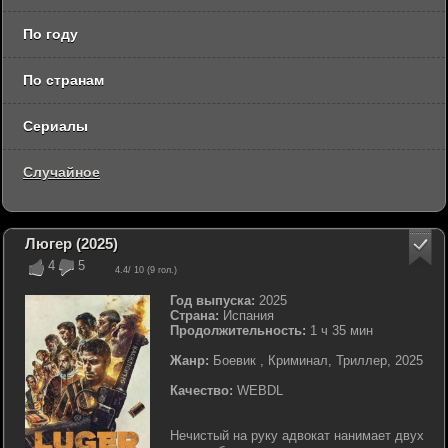
По году
По странам
Сериалы
Случайное
Люгер (2025)
4
5
4.4
/ 10 (
9
гол.)
Год выпуска:
2025
Страна:
Испания
Продолжительность:
1 ч 35 мин
Жанр:
Боевик , Криминал, Триллер, 2025
Качество:
WEBDL
Нечистый на руку адвокат нанимает двух