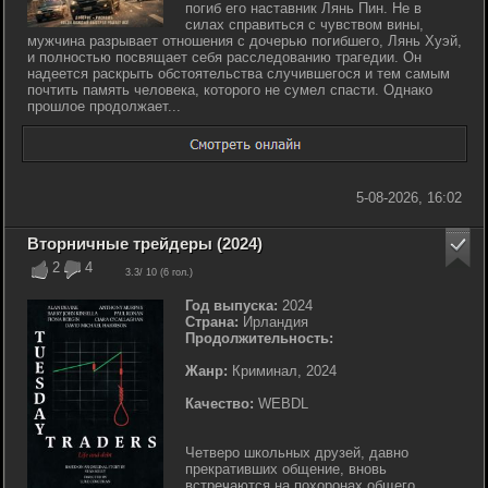
погиб его наставник Лянь Пин. Не в
силах справиться с чувством вины,
мужчина разрывает отношения с дочерью погибшего, Лянь Хуэй,
и полностью посвящает себя расследованию трагедии. Он
надеется раскрыть обстоятельства случившегося и тем самым
почтить память человека, которого не сумел спасти. Однако
прошлое продолжает...
5-08-2026, 16:02
Вторничные трейдеры (2024)
2
4
3.3
/ 10 (
6
гол.)
Год выпуска:
2024
Страна:
Ирландия
Продолжительность:
Жанр:
Криминал, 2024
Качество:
WEBDL
Четверо школьных друзей, давно
прекративших общение, вновь
встречаются на похоронах общего