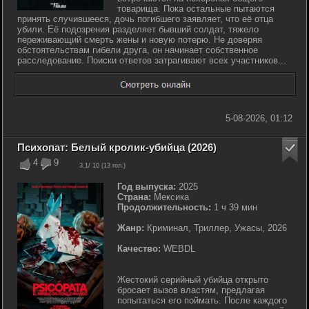
товарища. Пока остальные пытаются
принять случившееся, дочь погибшего заявляет, что её отца
убили. Её подозрения разделяет бывший солдат, тяжело
переживающий смерть жены и новую потерю. Не доверяя
обстоятельствам гибели друга, он начинает собственное
расследование. Поиски ответов затрагивают всех участников...
5-08-2026, 01:12
Психопат: Белый кролик-убийца (2026)
4
9
3.1
/ 10 (
13
гол.)
Год выпуска:
2025
Страна:
Мексика
Продолжительность:
1 ч 39 мин
Жанр:
Криминал, Триллер, Ужасы, 2026
Качество:
WEBDL
Жестокий серийный убийца открыто
бросает вызов властям, предлагая
попытаться его поймать. После каждого