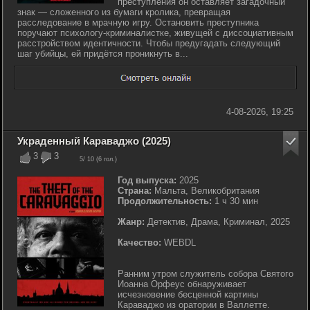
преступления он оставляет загадочный
знак — сложенного из бумаги кролика, превращая
расследование в мрачную игру. Остановить преступника
поручают психологу-криминалистке, живущей с диссоциативным
расстройством идентичности. Чтобы предугадать следующий
шаг убийцы, ей придётся проникнуть в...
4-08-2026, 19:25
Украденный Караваджо (2025)
3
3
5
/ 10 (
6
гол.)
Год выпуска:
2025
Страна:
Мальта, Великобритания
Продолжительность:
1 ч 30 мин
Жанр:
Детектив, Драма, Криминал, 2025
Качество:
WEBDL
Ранним утром служитель собора Святого
Иоанна Орфеус обнаруживает
исчезновение бесценной картины
Караваджо из оратории в Валлетте.