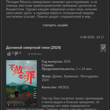
Полиция Мальты немедленно начинает расследование, а на
помощь местным правоохранителям прибывает детектив из
Вашингтона. Однако каждая найденная улика лишь сильнее
запутывает дело, а надежда вернуть похищенный шедевр
постепенно угасает. Поиски уводят следователей в мир...
4-08-2026, 19:17
Долиной смертной тени (2024)
4
4
5
/ 10 (
8
гол.)
Год выпуска:
2024
Страна:
Продолжительность:
1 ч 24 мин
Жанр:
Драма, Криминал, Мелодрама,
2024
Качество:
WEBDL
Пастор Люн посвятил жизнь проповедям
о милосердии и Божьем прощении, но
однажды его вера подвергается
тяжелейшему испытанию. Церковь предоставляет убежище