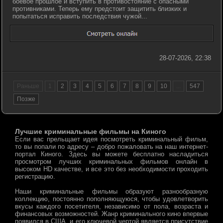
боевое прошлое и вступить в противостояние с опасными
противниками. Теперь ему предстоит защитить близких и
попытаться исправить последствия чужой...
28-07-2026, 22:38
Раньше
1
2
3
4
5
6
7
8
9
10
...
547
Позже
Лучшие криминальные фильмы на Киного
Если вас прельщает идея посмотреть криминальный фильм,
то вы попали по адресу – добро пожаловать на наш интернет-
портал Киного. Здесь вы можете бесплатно насладиться
просмотром лучших криминальных фильмов онлайн в
высоком HD качестве, и все это без необходимости проходить
регистрацию.
Наши криминальные фильмы образуют разнообразную
коллекцию, постоянно пополняющуюся, чтобы удовлетворить
вкусы каждого посетителя, независимо от пола, возраста и
финансовых возможностей. Жанр криминального кино впервые
появился в США, и его ключевой чертой является присутствие