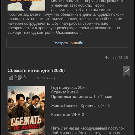
мелких бандитов, поручив им разыскать
угнанный автомобиль. Герои
рассчитывают быстро выполнить
простое задание и получить обещанные деньги, однако поиски
приводят их на сомнительную свалку, хозяин которой явно не
намерен сотрудничать. Обычная работа стремительно
превращается в кровавую разборку, а события окончательно
выходят из-под контроля. Оказавшись...
Вчера, 14:46
Сбежать не выйдет (2026)
9
8
5.3
/ 10 (
17
гол.)
Год выпуска:
2026
Страна:
Китай
Продолжительность:
1 ч 11 мин
Жанр:
Боевик , Криминал, 2026
Качество:
WEBDL
Пять лет назад необдуманный поступок
Лэй Мина привёл к взрыву, в котором