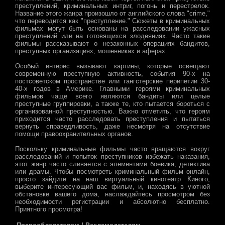
преступлений, криминальных интриг, погонь и перестрелок.
Название этого жанра произошло от английского слова "crime,"
что переводится как "преступление." Сюжеты в криминальных
фильмах могут быть основаны на расследовании ужасных
преступлений или на готовящихся злодеяниях. Часто такие
фильмы рассказывают о незаконных операциях бандитов,
преступных организациях, мошенниках и аферах.
Особый интерес вызывают картины, которые освещают
современную преступную активность, события 90-х на
постсоветском пространстве или гангстерские перипетии 30-
40-х годов в Америке. Главными героями криминальных
фильмов чаще всего являются бандиты или целые
преступные группировки, а также те, кто пытается бороться с
организованной преступностью. Важно отметить, что героям
приходится часто расследовать преступления и пытаться
вернуть справедливость, даже несмотря на отсутствие
помощи правоохранительных органов.
Поскольку криминальные фильмы часто вращаются вокруг
расследований и попыток преступников избежать наказания,
этот жанр часто сливается с элементами боевика, детектива
или драмы. Чтобы посмотреть криминальный фильм онлайн,
просто зайдите на наш виртуальный кинотеатр Киного,
выберите интересующий вас фильм, и, находясь в уютной
обстановке вашего дома, наслаждайтесь просмотром без
необходимости регистрации и абсолютно бесплатно.
Приятного просмотра!