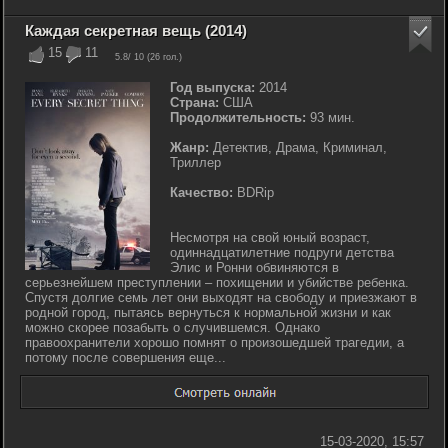
Каждая секретная вещь (2014)
15
11
5.8
/ 10 (
26
гол.)
Год выпуска:
2014
Страна:
США
Продолжительность:
93 мин.
Жанр:
Детектив, Драма, Криминал,
Триллер
Качество:
BDRip
Несмотря на свой юный возраст,
одиннадцатилетние подруги детства
Элис и Ронни обвиняются в
серьезнейшем преступлении – похищении и убийстве ребенка.
Спустя долгие семь лет они выходят на свободу и приезжают в
родной город, пытаясь вернуться к нормальной жизни и как
можно скорее позабыть о случившемся. Однако
правоохранители хорошо помнят о произошедшей трагедии, а
потому после совершения еще...
15-03-2020, 15:57