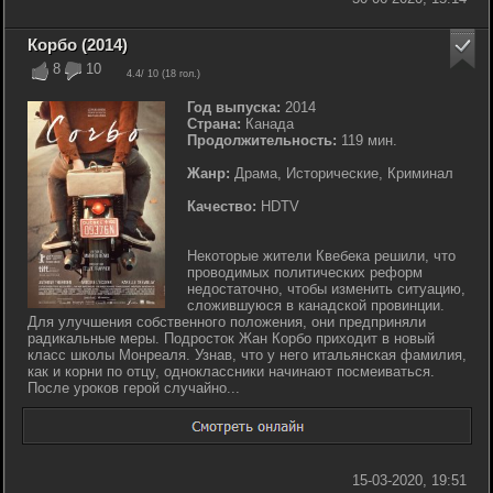
Корбо (2014)
8
10
4.4
/ 10 (
18
гол.)
Год выпуска:
2014
Страна:
Канада
Продолжительность:
119 мин.
Жанр:
Драма, Исторические, Криминал
Качество:
HDTV
Некоторые жители Квебека решили, что
проводимых политических реформ
недостаточно, чтобы изменить ситуацию,
сложившуюся в канадской провинции.
Для улучшения собственного положения, они предприняли
радикальные меры. Подросток Жан Корбо приходит в новый
класс школы Монреаля. Узнав, что у него итальянская фамилия,
как и корни по отцу, одноклассники начинают посмеиваться.
После уроков герой случайно...
15-03-2020, 19:51