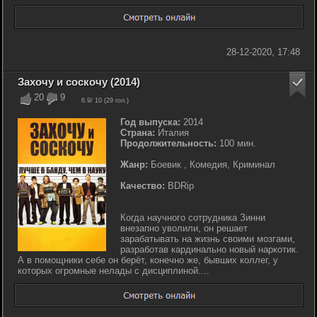
28-12-2020, 17:48
Захочу и соскочу (2014)
20
9
6.9
/ 10 (
29
гол.)
Год выпуска:
2014
Страна:
Италия
Продолжительность:
100 мин.
Жанр:
Боевик , Комедия, Криминал
Качество:
BDRip
Когда научного сотрудника Зинни
внезапно уволили, он решает
зарабатывать на жизнь своими мозгами,
разработав кардинально новый наркотик.
А в помощники себе он берёт, конечно же, бывших коллег, у
которых огромные нелады с дисциплиной....