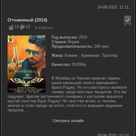
24-08-2020, 12:11
Отчаянный (2014)
12
12
5
/ 10 (
24
гол.)
Год выпуска:
2014
Страна:
Индия
Продолжительность:
166 мин.
Жанр:
Боевик , Криминал, Триллер
Качество:
DVDRip
В Мумбаи из Ченная приехал парень,
разыскивающий своего пропавшего
брата Раджу. Но его расспросы вызвали
панику среди местных бандитов. Кто бы
подумал: братом застенчивого очкарика с костылем оказался
крутой гангстер Брат Раджу! Но гангстер исчез, и, похоже,
многие в этом городе не хотят, чтоб кто-то ворошил недавнее
прошлое....
30-06-2020, 15:14