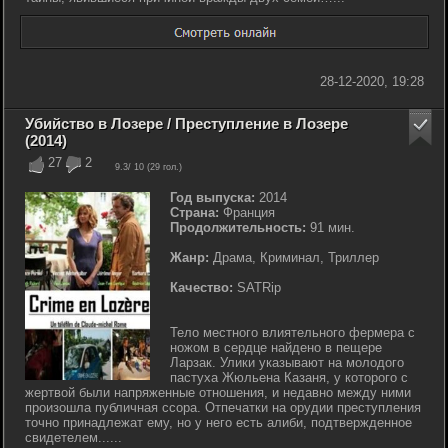
28-12-2020, 19:28
Убийство в Лозере / Преступление в Лозере
(2014)
27
2
9.3
/ 10 (
29
гол.)
Год выпуска:
2014
Страна:
Франция
Продолжительность:
91 мин.
Жанр:
Драма, Криминал, Триллер
Качество:
SATRip
Тело местного влиятельного фермера с
ножом в сердце найдено в пещере
Ларзак. Улики указывают на молодого
пастуха Жюльена Казаня, у которого с
жертвой были напряженные отношения, и недавно между ними
произошла публичная ссора. Отпечатки на орудии преступления
точно принадлежат ему, но у него есть алиби, подтвержденное
свидетелем......