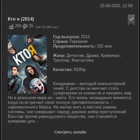
25-09-2020, 12:58
Кто я (2014)
265
35
8.8
/ 10 (
300
гол.)
Год выпуска:
2014
Страна:
Германия
Продолжительность:
102 мин.
Жанр:
Детектив, Драма, Криминал,
Триллер, Фантастика
Качество:
BDRip
Бенджамин – молодой компьютерный
гений. С детства он мечтает стать
супергероем из комиксов и покорить мир.
Но в реальном мире он - никто. Его жизнь неожиданно меняется,
когда он встречает свою полную противоположность –
харизматичного Макса. Не желая жить в жёстких рамках
системы, они совершают череду дерзких кибер-преступлений.
Восстав против равнодушного общества, они становятся
кумирами для...