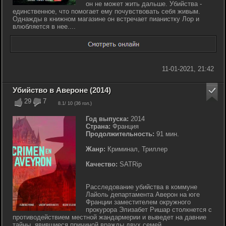
он не может жить дальше. Убийства -
единственное, что помогает ему почувствовать себя живым.
Однажды в книжном магазине он встречает пианистку Лор и
влюбляется в нее....
11-01-2021, 21:42
Убийство в Авероне (2014)
29
7
8.1
/ 10 (
36
гол.)
Год выпуска:
2014
Страна:
Франция
Продолжительность:
91 мин.
Жанр:
Криминал, Триллер
Качество:
SATRip
Расследование убийства в коммуне
Лайоль департамента Аверон на юге
Франции заместителем окружного
прокурора Элизабет Ришар столкнется с
противодействием местной жандармерии и выведет на давние
тайны, явившиеся причиной вражды двух семей…...