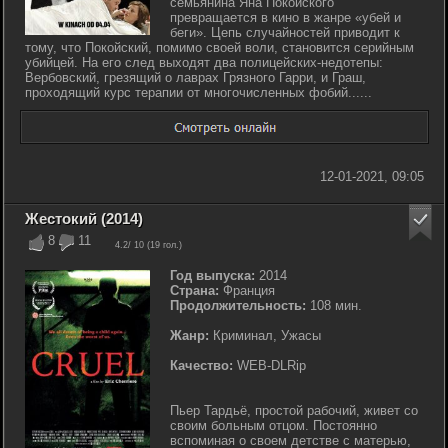
семьянина Яна Покойского
превращается в кино в жанре «убей и
беги». Цепь случайностей приводит к
тому, что Покойский, помимо своей воли, становится серийным
убийцей. На его след выходят два полицейских-недотепы:
Вербовский, грезящий о лаврах Грязного Гарри, и Граш,
проходящий курс терапии от многочисленных фобий......
12-01-2021, 09:05
Жестокий (2014)
8
11
4.2
/ 10 (
19
гол.)
Год выпуска:
2014
Страна:
Франция
Продолжительность:
108 мин.
Жанр:
Криминал, Ужасы
Качество:
WEB-DLRip
Пьер Тардьё, простой рабочий, живет со
своим больным отцом. Постоянно
вспоминая о своем детстве с матерью,