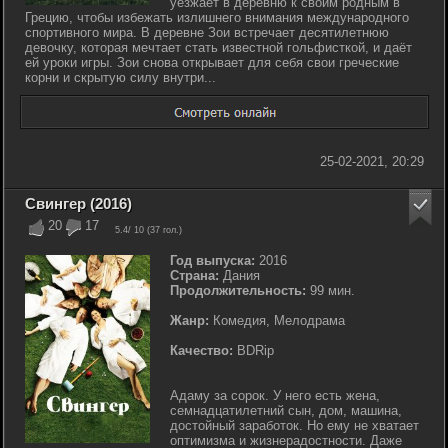
уезжает в деревню к своим родным в
Грецию, чтобы избежать излишнего внимания международного
спортивного мира. В деревне Зои встречает десятилетнюю
девочку, которая мечтает стать известной гольфисткой, и даёт
ей уроки игры. Зои снова открывает для себя свои греческие
корни и скрытую силу внутри...
25-02-2021, 20:29
Свингер (2016)
20
17
5.4
/ 10 (
37
гол.)
Год выпуска:
2016
Страна:
Дания
Продолжительность:
99 мин.
Жанр:
Комедия, Мелодрама
Качество:
BDRip
Адаму за сорок. У него есть жена,
семнадцатилетний сын, дом, машина,
достойный заработок. Но ему не хватает
оптимизма и жизнерадостности. Даже