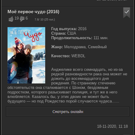
Моё первое чудо (2016)
19
6
7.6
/ 10 (
25
гол.)
Год выпуска:
2016
Страна:
США
Продолжительность:
111 мин.
Жанр:
Мелодрама, Семейный
Качество:
WEBDL
Анджелике всего семнадцать, но из-за
редкой разновидности рака она может не
дожить до восемнадцатого дня
рождения. По странному стечению
обстоятельств она сталкивается с Шоном, бездомным
подростком, которого разыскивает полиция, и тут же в него
влюбляется. Казалось бы, у этих двоих не может быть
будущего — но под Рождество порой случаются чудеса…...
18-11-2020, 11:18