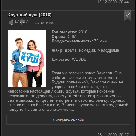
15-12-2020, 20:44
Крупный куш (2016)
17
7
7.1
/ 10 (
24
гол.)
Год выпуска:
2016
Страна:
США
Продолжительность:
75 мин.
Жанр:
Драма, Комедия, Мелодрама
Качество:
WEBDL
Главную героиню зовут Элиссон. Она
работает ассистентом стоматолога.
Будучи полненькой, Элиссон очень не
уверена в себе и считает, что
недостойна настоящей любви. Друзья, которые искренне
переживают за девушку, советуют ей зарегистрироваться на
сайте знакомств, где легче встретить свою половнику. Однако,
стесняясь своей внешности, Элиссон публикует фото худенькой
подруги. На сайте она знакомится,...
23-11-2020, 20:27