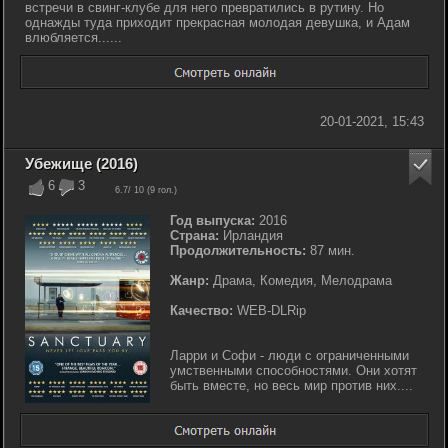
встречи в свинг-клубе для него превратились в рутину. Но
однажды туда приходит прекрасная молодая девушка, и Адам
влюбляется......
20-01-2021, 15:43
Убежище (2016)
6
3
6.7
/ 10 (
9
гол.)
Год выпуска:
2016
Страна:
Ирландия
Продолжительность:
87 мин.
Жанр:
Драма, Комедия, Мелодрама
Качество:
WEB-DLRip
Ларри и Софи - люди с ограниченными
умственными способностями. Они хотят
быть вместе, но весь мир против них....