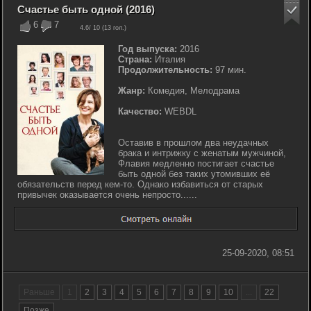
Счастье быть одной (2016)
6
7
4.6
/ 10 (
13
гол.)
Год выпуска:
2016
Страна:
Италия
Продолжительность:
97 мин.
Жанр:
Комедия, Мелодрама
Качество:
WEBDL
Оставив в прошлом два неудачных
брака и интрижку с женатым мужчиной,
Флавия медленно постигает счастье
быть одной без таких утомивших её
обязательств перед кем-то. Однако избавиться от старых
привычек оказывается очень непросто......
25-09-2020, 08:51
Раньше
1
2
3
4
5
6
7
8
9
10
...
22
Позже