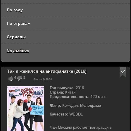
По году
По странам
Сериалы
Случайное
Так я женился на антифанатке (2016)
4
3
5.7
/ 10 (
7
гол.)
Год выпуска:
2016
Страна:
Китай
Продолжительность:
120 мин.
Жанр:
Комедия, Мелодрама
Качество:
WEBDL
Фан Мяомяо работает папарацци в