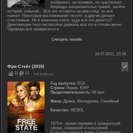
изображал, он понимал, он чувствовал.
Мириады эмоциональных граней, тысячи
историй, событий... Всё это оставило на нём след, он всё
помнит. Некоторые воспоминания тяготят, а другие делают
счастливым. Но в конечном счёте, куда всё это денется?
Дряхлеющее тело неспособно держать всё это в голове вечно.
Однажды всё превратится в...
24-07-2021, 13:34
Фри-Стейт (2016)
11
13
4.6
/ 10 (
24
гол.)
Год выпуска:
2016
Страна:
Индия, ЮАР
Продолжительность:
98 мин.
Жанр:
Драма, Мелодрама, Семейный
Качество:
WEBDL
1970-е - время перемен в гражданской
сфере, гендерной и культурной.
Будущее кажется ярким и позитивным,