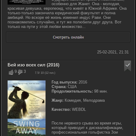
особенно для Жанет. Она - молодая,
красивая девушка, европеоид, что живёт в Южной Африке. Она
только-только закончила юридический факультет и полна
амбиций. Но вскоре её жизнь изменил индус Рави. Они
познакомились случайно, и тут же полюбили друг друга. Вот
только на пути у этой любви множество...
25-02-2021, 21:31
Бей изо всех сил (2016)
9
3
7.5
/ 10 (
12
гол.)
Год выпуска:
2016
Страна:
США
Продолжительность:
98 мин.
Жанр:
Комедия, Мелодрама
Качество:
WEBDL
После нервного срыва во время игры,
который приводит к дисквалификации,
профессиональная гольфистка Зои