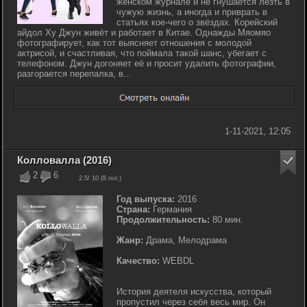
женском журнале и не гнушается лезть в
чужую жизнь, а иногда и приврать в
статьях кое-чего о звёздах. Корейский
айдол Ху Джун живёт и работает в Китае. Однажды Мяомяо
фотографирует, как тот выясняет отношения с молодой
актрисой, и счастливая, что поймала такой шанс, убегает с
телефоном. Джун догоняет её и просит удалить фотографии,
разгорается перепалка, в...
1-11-2021, 12:05
Колловалла (2016)
2
6
2.5
/ 10 (
8
гол.)
Год выпуска:
2016
Страна:
Германия
Продолжительность:
80 мин.
Жанр:
Драма, Мелодрама
Качество:
WEBDL
История деятеля искусства, который
пропустил через себя весь мир. Он