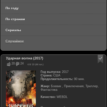
По году
По странам
Сериалы
Случайное
Ударная волна (2017)
20
24
4.6
/ 10 (
44
гол.)
Год выпуска:
2017
Страна:
США
Продолжительность:
90 мин.
Жанр:
Боевик , Приключения, Триллер,
Фантастика
Качество:
WEBDL