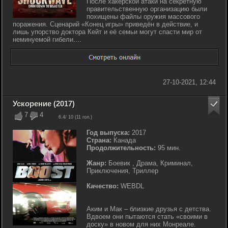
После хакерской атаки на секретную
правительственную организацию были
похищены файлы оружия массового
поражения. Сценарий «Конец игры» приведён в действие, и
лишь упорство доктора Кейт и её семьи могут спасти мир от
неминуемой гибели....
27-10-2021, 12:44
Ускорение (2017)
7
4
6.4
/ 10 (
11
гол.)
Год выпуска:
2017
Страна:
Канада
Продолжительность:
95 мин.
Жанр:
Боевик , Драма, Криминал,
Приключения, Триллер
Качество:
WEBDL
Аким и Мак – близкие друзья с детства.
Вдвоем они пытаются стать «своими в
доску» в новом для них Монреале.