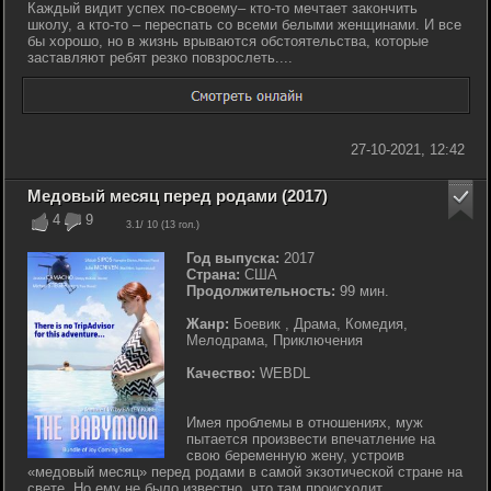
Каждый видит успех по-своему– кто-то мечтает закончить
школу, а кто-то – переспать со всеми белыми женщинами. И все
бы хорошо, но в жизнь врываются обстоятельства, которые
заставляют ребят резко повзрослеть....
27-10-2021, 12:42
Медовый месяц перед родами (2017)
4
9
3.1
/ 10 (
13
гол.)
Год выпуска:
2017
Страна:
США
Продолжительность:
99 мин.
Жанр:
Боевик , Драма, Комедия,
Мелодрама, Приключения
Качество:
WEBDL
Имея проблемы в отношениях, муж
пытается произвести впечатление на
свою беременную жену, устроив
«медовый месяц» перед родами в самой экзотической стране на
свете. Но ему не было известно, что там происходит