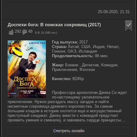
25-08-2020, 21:31
Доспехи бога: В поисках сокровищ (2017)
292
48
8.6
/ 10 (
340
гол.)
Год выпуска:
2017
Страна:
Китай, США, Индия, Непал,
Гонконг, ОАЭ, Исландия
Продолжительность:
98 мин.
Жанр:
Боевик , Детектив, Комедия,
Приключения, Фэнтези
Качество:
BDRip
Профессора археологии Джека Си ждет
по-настоящему увлекательное
приключение. Нужно разгадать массу загадок и найти
несметные сокровища древнего королевства. За самым
большим кладом в истории охотится еще и могущественный
преступный синдикат. Джеку вместе с командой предстоит
проявить умения и смекалку, и завоевать сердце принцессы....