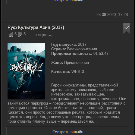
25-09-2020, 17:28
Руф Культура Азия (2017)
5
5
5
/ 10 (
10
гол.)
Год выпуска:
2017
Страна:
Великобритания
Продолжительность:
01:53:47
Жанр:
Приключения
Качество:
WEBDL
Герои кинокартины, представленной
зрительскому вниманию, выбрали
интересное, захватывающее,
экстремальное, опасное увлечение. Они
занимаются паркуром – преодолевают небольшие расстояния с
помощью прыжков. Они не боятся высоты, падений, травм.
Кажется, они просто бесстрашные ребята, которым нравится
щекотать нервы. Когда внизу уже все преграды преодолены,
пора ставить планку выше – перемещаться на...