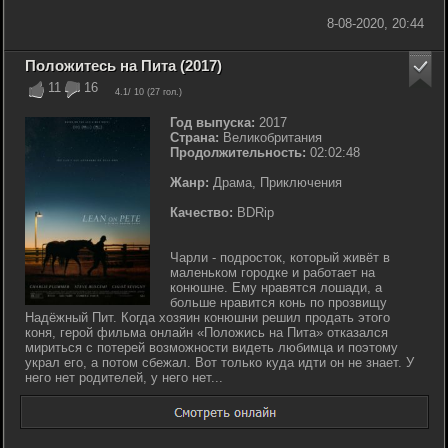
8-08-2020, 20:44
Положитесь на Пита (2017)
11
16
4.1
/ 10 (
27
гол.)
Год выпуска:
2017
Страна:
Великобритания
Продолжительность:
02:02:48
Жанр:
Драма, Приключения
Качество:
BDRip
Чарли - подросток, который живёт в
маленьком городке и работает на
конюшне. Ему нравятся лошади, а
больше нравится конь по прозвищу
Надёжный Пит. Когда хозяин конюшни решил продать этого
коня, герой фильма онлайн «Положись на Пита» отказался
мириться с потерей возможности видеть любимца и поэтому
украл его, а потом сбежал. Вот только куда идти он не знает. У
него нет родителей, у него нет...