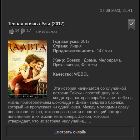
17-08-2020, 21:41
Тесная связь / Узы (2017)
14
17
4.5
/ 10 (
31
гол.)
Год выпуска:
2017
Страна:
Индия
Продолжительность:
147 мин.
Жанр:
Боевик , Драма, Мелодрама,
Приключения, Фэнтези
Качество:
WEBDL
Эта история начинается со случайной
встречи Сайры - простой девушки-
кондитера, которая зарабатывает себе на
жизнь приготовлением шоколада и Шива - заядлого бабника,
который не пропускает ни одной юбки. Между молодыми сразу
вспыхивает искра, которая разгорится в настоящий пожар с
появлением в их жизни миллионера Закира, который
утверждает, что их встреча неслучайна......