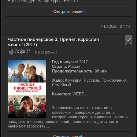
Его преследует банда Курца. Вместо...
7-10-2020, 07:40
Частное пионерское 3. Привет, взрослая
жизнь! (2017)
72
37
6.6
/ 10 (
109
гол.)
Год выпуска:
2017
Страна:
Россия
Продолжительность:
98 мин.
Жанр:
Комедия, Русские, Приключения,
Семейный
Качество:
WEBDL
Завершающая часть трилогии о
советском пионерском детстве, в
которой наши герои оканчивают школу и
попадают в череду приключений, прощаются с детством и
начинают взрослеть....