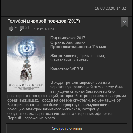
19-08-2020, 14:32
Голубой мировой порядок (2017)
26
31
4.6
/ 10 (
57
гол.)
Год выпуска:
2017
Страна:
Австралия
Продолжительность:
115 мин.
Жанр:
Боевик , Приключения,
Фантастика, Фэнтези
Качество:
WEBDL
В ходе третьей мировой войны в
зараженную радиацией атмосферу была
выпущена опасная бактерия из био-
реакторных электростанций, которая быстро привела к пандемии
среди выживших. Города на севере опустели, но бежавшие от
бактерии на юг вскоре были подвергнуты иммунизации с
помощью электро-магнитного импульса, которому
сопутствовала пара незначительных сторонних эффектов.
Первый - заражение мозга...