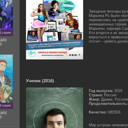
Звездные блогеры рун
Марьяна Ро были «вз
перенеслись на «рабо
анимационных героев.
Марьяны, карьера Саш
Кто вторгся в их акк
5 серия
вернуться в привычн
саду
отсчет – ребята должн
)
Ученик (2016)
Год выпуска:
2016
Страна:
Россия
Жанр:
Драма, Русски
Продолжительность:
5 серия
саду
Качество:
WEBDL
)
Мир устроен неправил