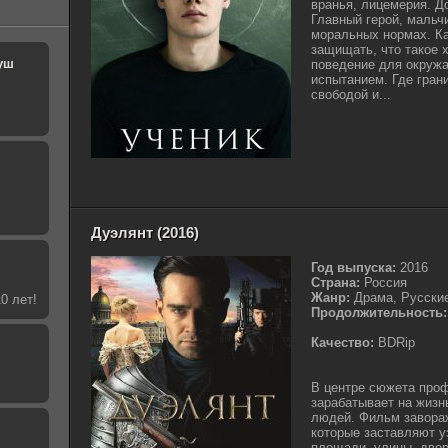
вранья, лицемерия. Д
Главный герой, мальчи
моральных нормах. Ка
защищать, что такое х
уш
поведение для окруж
испытанием. Где гран
свободой и...
Дуэлянт (2016)
Год выпуска:
2016
Страна:
Россия
Жанр:
Драма, Русски
0 лет!
Продолжительность:
Качество:
BDRip
В центре сюжета про
зарабатывает на жизнь
людей. Фильм завораж
которые заставляют у
площади, улицы, двор