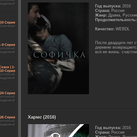
гоголосый
акадровый
Год выпуска:
2016
Страна:
Россия
Жанр:
Драма, Русски
Продолжительность:
-10 Серия
Оригинал
Качество:
WEBDL
После двадцати лет с
1-9 Серия
деревню возвращаетс
гоголосый
вся ее жизнь: счастли
акадровый
Сезон | 1-
10 Серия
гоголосый
акадровый
-24 Серия
гоголосый
акадровый
Хармс (2016)
-26 Серия
гоголосый
акадровый
Год выпуска:
2016
Страна:
Россия
Жанр:
Драма, Русски