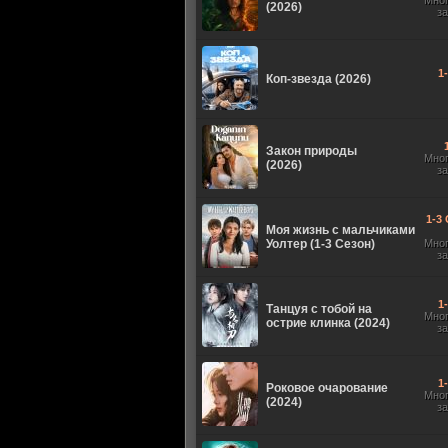
Мно
(2026)
з
1
Коп-звезда (2026)
Закон природы
Мно
(2026)
з
1-3 
Моя жизнь с мальчиками
Уолтер (1-3 Сезон)
Мно
з
1
Танцуя с тобой на
Мно
острие клинка (2024)
з
1
Роковое очарование
Мно
(2024)
з