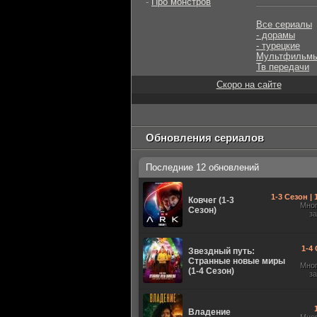
-
Про монстров
Все сериалы
- дорамы
- турецкие
Мультфильм
Тв передачи
Скоро на сайте
Обновления сериалов
Последние 12 обновлений
1-3 Сезон |
Ковчег (1-3
Мно
Сезон)
з
1-4 
Звездный путь:
Странные новые миры
Мно
(1-4 Сезон)
з
Владение