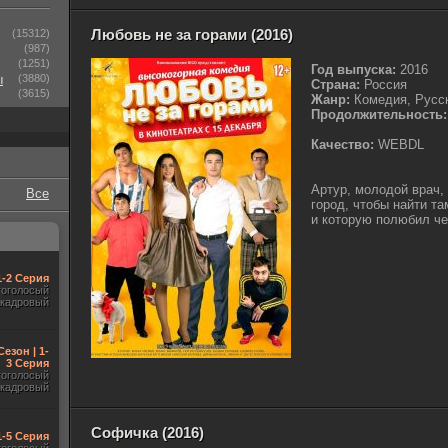
Любовь не за горами (2016)
(15312)
(987)
(1251)
Год выпуска:
2016
ы
(3880)
Страна:
Россия
(3615)
Жанр:
Комедия, Русс
Продолжительность:
Качество:
WEBDL
Артур, молодой врач,
Все
город, чтобы найти та
и которую полюбил че
 1-2 Серия
гоголосый
акадровый
Сезон | 1-
3 Серия
гоголосый
акадровый
Софичка (2016)
1-5 Серия