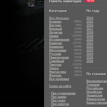
Панель навигации
Категории
По году
Все фильмы
2014
Боевики
(8061)
2015
Вестерн
(492)
2016
Военный
(1192)
2017
Детектив
(3263)
2018
Драма
(26206)
2019
Исторические
(1500)
2020
Комедия
(15711)
2021
Криминал
(5449)
2022
Мелодрама
(8015)
2023
Русские
(3062)
2024
Приключения
(3233)
2025
Семейный
(2570)
2026
Триллер
(13225)
Ужасы
(8973)
Фантастика
(3624)
По странам
Фэнтези
(2547)
Все подборки
Великобритан
Турецкие
Скоро на сайте
Российские
Индийские
-
Про супергероев
Украинские
-
Про зомби
Французские
-
Про гонки
Казахстански
-
Про роботов