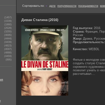
Сортировать по:
дате
популярности
посещаемости
ком
(1457)
Диван Сталина (2016)
(1539)
(1880)
Год выпуска:
2016
(2528)
Страна:
Франция, Пор
(3255)
Россия
(4695)
Жанр:
Драма, Русски
(4444)
Продолжительность:
(4439)
(4823)
Качество:
WEBDL
(4597)
(4888)
(4459)
Фильм о молодом сове
(895)
создать статую Стали
скромного художника 
позволит узнать о «в
рассчитывал....
ия
е