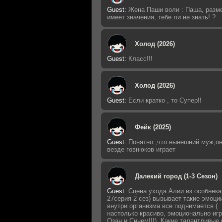
Guest
:
Жена Паши воли : Паша, разм
имеет значения, тебе ли не знать! ?
Холод (2026)
Guest
:
Класс!!!
Холод (2026)
Guest
:
Если кратко , то Супер!!
Фейк (2025)
Guest
:
Понятно ,что нынешний муж,о
везде говнюков играет
Далекий город (1-3 Сезон)
Guest
:
Сцена ухода Алии из особнека
27серия 2 сез) вызывает такие эмоции
внутри организма все поднимается (
настолько красиво, эмоционально иг
Озан и Синем!!!). Какие талантливые 