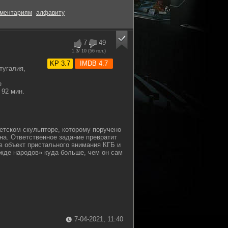
ментариям
алфавиту
7
49
1.3
/ 10 (
56
гол.)
KP 3.7
IMDB 4.7
тугалия,
е
92 мин.
тском скульпторе, которому поручено
на. Ответственное задание превратит
в объект пристального внимания КГБ и
ожде народов» куда больше, чем он сам
7-04-2021, 11:40