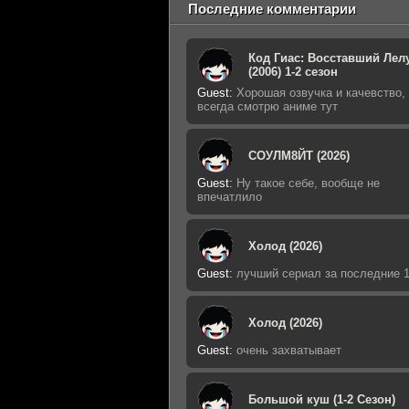
Последние комментарии
Код Гиас: Восставший Лел
(2006) 1-2 сезон
Guest
:
Хорошая озвучка и качевство,
всегда смотрю аниме тут
СОУЛМ8ЙТ (2026)
Guest
:
Ну такое себе, вообще не
впечатлило
Холод (2026)
Guest
:
лучший сериал за последние 1
Холод (2026)
Guest
:
очень захватывает
Большой куш (1-2 Сезон)