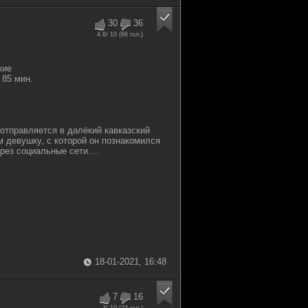
30
36
4.6
/ 10 (
66
гол.)
кие
85 мин.
 отправляется в далёкий кавказский
м девушку, с которой он познакомился
рез социальные сети....
18-01-2021, 16:48
7
16