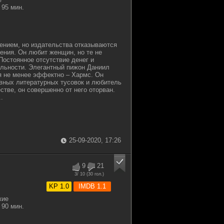
95 мин.
гением, но издательства отказываются
дения. Он любит женщин, но те не
Постоянное отсутствие денег и
альности. Элегантный пижон Даниил
я не менее эффектно – Хармс. Он
вных литературных тусовок и любитель
стве, он совершенно от него оторван.
.
25-09-2020, 17:26
9
21
3
/ 10 (
30
гол.)
KP 1.0
IMDB 1.1
кие
90 мин.