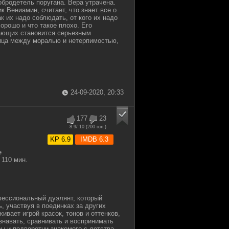
обродетель поругана. Вера утрачена.
к Вениамин, считает, что знает все о
к их надо соблюдать, от кого их надо
орошо и что такое плохо. Его
ающих становится серьезным
ица между моралью и нетерпимостью,
24-09-2020, 20:33
177
23
8.9
/ 10 (
200
гол.)
KP 6.9
IMDB 6.3
е
110 мин.
фессиональный дуэлянт, который
, участвуя в поединках за других
ивает игрой красок, тонов и оттенков,
знавать, сравнивать и воспринимать
ы и подворотни знакомого с детства