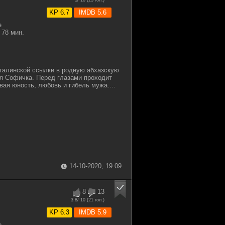
3
/ 10 (
23
гол.)
KP 6.7
IMDB 5.6
е
78 мин.
талинской ссылки в родную абхазскую
я Софичка. Перед глазами проходит
вая юность, любовь и гибель мужа....
14-10-2020, 19:09
8
13
3.8
/ 10 (
21
гол.)
KP 6.3
IMDB 5.9
е