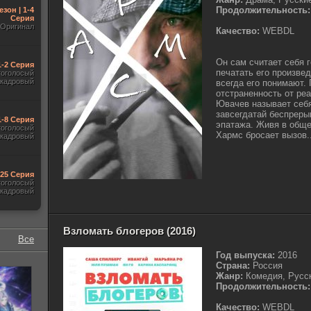
Продолжительность:
езон | 1-4
Серия
Оригинал
Качество:
WEBDL
Он сам считает себя 
1-2 Серия
печатать его произве
гоголосый
акадровый
всегда его понимают. 
отстраненность от ре
Ювачев называет себ
завсегдатай беспреры
1-8 Серия
эпатажа. Живя в обще
гоголосый
Хармс бросает вызов..
акадровый
-25 Серия
гоголосый
акадровый
Взломать блогеров (2016)
Все
Год выпуска:
2016
Страна:
Россия
Жанр:
Комедия, Русс
Продолжительность:
Качество:
WEBDL