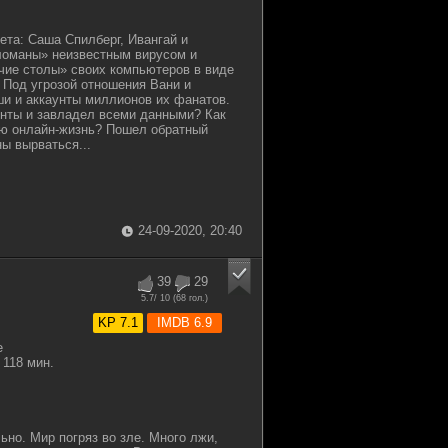
ета: Саша Спилберг, Ивангай и
ломаны» неизвестным вирусом и
чие столы» своих компьютеров в виде
 Под угрозой отношения Вани и
и и аккаунты миллионов их фанатов.
аунты и завладел всеми данными? Как
ую онлайн-жизнь? Пошел обратный
ы вырваться...
24-09-2020, 20:40
39
29
5.7
/ 10 (
68
гол.)
KP 7.1
IMDB 6.9
е
118 мин.
ьно. Мир погряз во зле. Много лжи,