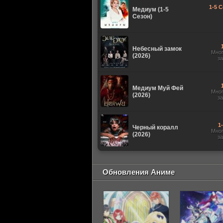
1-5 С
Медиум (1-5
Сезон)
Небесный замок
Мно
(2026)
з
Медиум Муй Фей
Мно
(2026)
з
1
Черный коралл
Мно
(2026)
з
Обновления Аниме