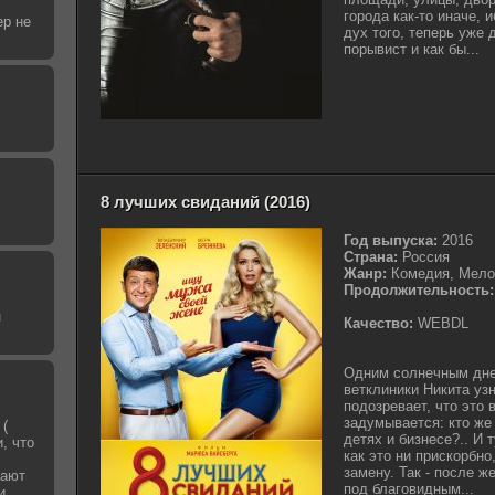
города как-то иначе, 
ер не
дух того, теперь уже
порывист и как бы...
8 лучших свиданий (2016)
Год выпуска:
2016
Страна:
Россия
Жанр:
Комедия, Мело
Продолжительность:
н
Качество:
WEBDL
Одним солнечным дн
ветклиники Никита узн
подозревает, что это 
задумывается: кто же
 (
детях и бизнесе?.. И 
, что
как это ни прискорбно
замену. Так - после ж
рают
под благовидным...
и