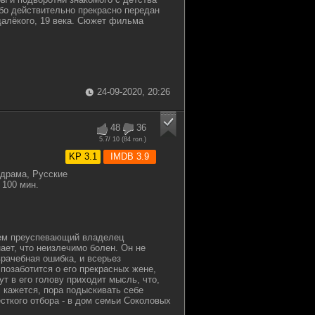
ибо действительно прекрасно передан
 далёкого, 19 века. Сюжет фильма
24-09-2020, 20:26
48
36
5.7
/ 10 (
84
гол.)
KP 3.1
IMDB 3.9
драма, Русские
100 мин.
ем преуспевающий владелец
ает, что неизлечимо болен. Он не
врачебная ошибка, и всерьез
 позаботится о его прекрасных жене,
тут в его голову приходит мысль, что,
, кажется, пора подыскивать себе
есткого отбора - в дом семьи Соколовых