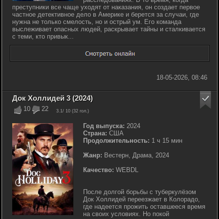
преступники все чаще уходят от наказания, он создает первое
частное детективное дело в Америке и берется за случаи, где
нужна не только смелость, но и острый ум. Его команда
выслеживает опасных людей, раскрывает тайны и сталкивается
с теми, кто привык...
18-05-2026, 08:46
Док Холлидей 3 (2024)
10
22
3.1
/ 10 (
32
гол.)
Год выпуска:
2024
Страна:
США
Продолжительность:
1 ч 15 мин
Жанр:
Вестерн, Драма, 2024
Качество:
WEBDL
После долгой борьбы с туберкулёзом
Док Холлидей переезжает в Колорадо,
где надеется прожить оставшееся время
на своих условиях. Но покой