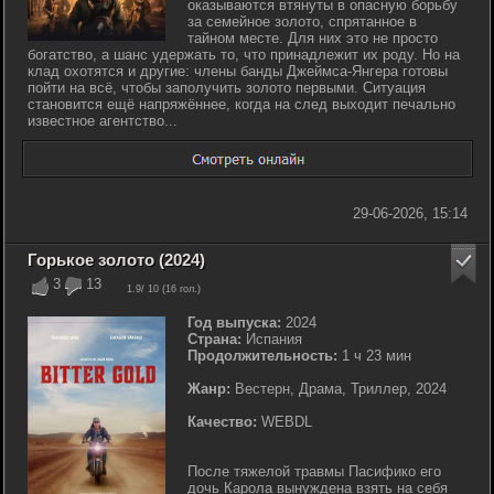
оказываются втянуты в опасную борьбу
за семейное золото, спрятанное в
тайном месте. Для них это не просто
богатство, а шанс удержать то, что принадлежит их роду. Но на
клад охотятся и другие: члены банды Джеймса-Янгера готовы
пойти на всё, чтобы заполучить золото первыми. Ситуация
становится ещё напряжённее, когда на след выходит печально
известное агентство...
29-06-2026, 15:14
Горькое золото (2024)
3
13
1.9
/ 10 (
16
гол.)
Год выпуска:
2024
Страна:
Испания
Продолжительность:
1 ч 23 мин
Жанр:
Вестерн, Драма, Триллер, 2024
Качество:
WEBDL
После тяжелой травмы Пасифико его
дочь Карола вынуждена взять на себя