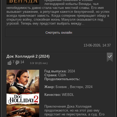
легендарной кобылы Венады, чья
непобедимость давно стала частью местной славы. Его имя
вызывает уважение, а репутация кажется безупречной, но успех
всегда привлекает зависть. Когда соперник превращает обиду в
открытую войну, спокойная жизнь Мануэля оказывается под
угрозой. Теперь ему предстоит выбрать между...
13-06-2026, 14:37
Док Холлидей 2 (2024)
7
14
3.3
/ 10 (
21
гол.)
Год выпуска:
2024
Страна:
США
Продолжительность:
Жанр:
Боевик , Вестерн, 2024
Качество:
WEBDL
Приключения Дока Холлидея
продолжаются, но на этот раз ему
предстоит не перестрелка, а суд. Его