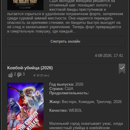
США молодая женщина решается на
отчаянный шаг: похищает золото у
жестокой банды преступников и
пытается скрыться в удалённом пограничном форте, затерянном
среди суровой зимней местности. Она надеется переждать
опасность за крепкими стенами, но бандиты быстро выходят на
её след и захватывают укрепление. Теперь форт превращается
в смертельную ловушку, где каждый...
4-08-2026, 17:41
Ковбой-убийца (2026)
2
3
4
/ 10 (
5
гол.)
Год выпуска:
2026
Страна:
США
Продолжительность:
Жанр:
Вестерн, Комедия, Триллер, 2026
Качество:
WEBDL
Маленький город охватывает ужас, когда
неизвестный убийца в ковбойском