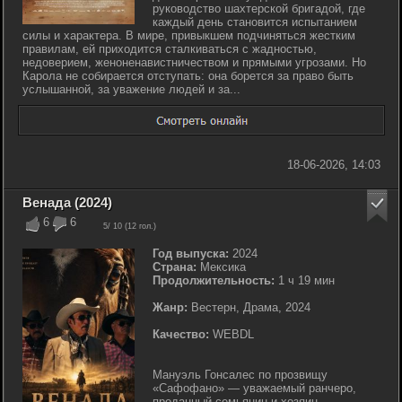
руководство шахтерской бригадой, где
каждый день становится испытанием
силы и характера. В мире, привыкшем подчиняться жестким
правилам, ей приходится сталкиваться с жадностью,
недоверием, женоненавистничеством и прямыми угрозами. Но
Карола не собирается отступать: она борется за право быть
услышанной, за уважение людей и за...
18-06-2026, 14:03
Венада (2024)
6
6
5
/ 10 (
12
гол.)
Год выпуска:
2024
Страна:
Мексика
Продолжительность:
1 ч 19 мин
Жанр:
Вестерн, Драма, 2024
Качество:
WEBDL
Мануэль Гонсалес по прозвищу
«Сафофано» — уважаемый ранчеро,
преданный семьянин и хозяин