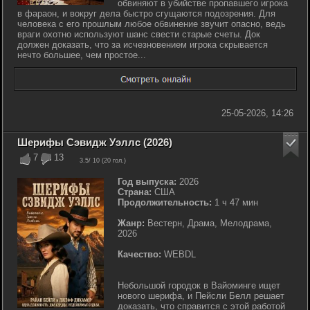
обвиняют в убийстве пропавшего игрока
в фараон, и вокруг дела быстро сгущаются подозрения. Для
человека с его прошлым любое обвинение звучит опасно, ведь
враги охотно используют шанс свести старые счеты. Док
должен доказать, что за исчезновением игрока скрывается
нечто большее, чем простое...
25-05-2026, 14:26
Шерифы Сэвидж Уэллс (2026)
7
13
3.5
/ 10 (
20
гол.)
Год выпуска:
2026
Страна:
США
Продолжительность:
1 ч 47 мин
Жанр:
Вестерн, Драма, Мелодрама,
2026
Качество:
WEBDL
Небольшой городок в Вайоминге ищет
нового шерифа, и Пейсли Белл решает
доказать, что справится с этой работой