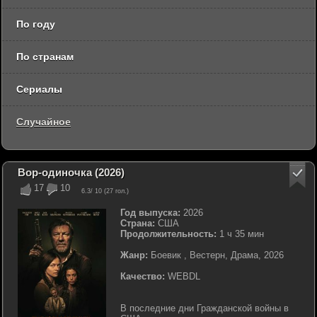
По году
По странам
Сериалы
Случайное
Вор-одиночка (2026)
17
10
6.3
/ 10 (
27
гол.)
Год выпуска:
2026
Страна:
США
Продолжительность:
1 ч 35 мин
Жанр:
Боевик , Вестерн, Драма, 2026
Качество:
WEBDL
В последние дни Гражданской войны в