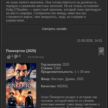
не хуже любого мужчины. Она готова бороться за должность,
порядок и уважение местных жителей. Но ее планы осложняет
Кейд О’Брайен — известный законник, который тоже претендует
на место шерифа. Соперничество между ними быстро
становится жарче, чем ожидалось, ведь за спорами и
упрямством...
21-05-2026, 14:01
Пинкертон (2025)
4
8
3.3
/ 10 (
12
гол.)
Год выпуска:
2025
Страна:
США
Продолжительность:
1 ч 30 мин
Жанр:
Вестерн, Драма, 2025
Качество:
WEBDL
Алан Пинкертон входит в историю как
человек, который вместе со своими
агентами меняет само представление о
расследованиях. В то время, когда