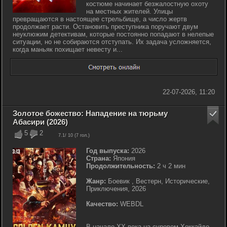
костюме начинает безжалостную охоту
на местных жителей. Улицы
превращаются в настоящее стрельбище, а число жертв
продолжает расти. Остановить преступника поручают двум
неуклюжим детективам, которые постоянно попадают в нелепые
ситуации, но не собираются отступать. Их задача усложняется,
когда маньяк похищает невесту и...
22-07-2026, 11:20
Золотое божество: Нападение на тюрьму
Абасири (2026)
5
2
7.1
/ 10 (
7
гол.)
Год выпуска:
2026
Страна:
Япония
Продолжительность:
2 ч 2 мин
Жанр:
Боевик , Вестерн, Исторические,
Приключения, 2026
Качество:
WEBDL
В начале XX века на суровом Хоккайдо