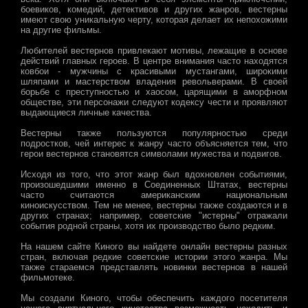
боевиков, комедий, детективов и других жанров, вестерны
имеют свою уникальную черту, которая делает их непохожими
на другие фильмы.
Любителей вестернов привлекают мотивы, лежащие в основе
действий главных героев. В центре внимания часто находятся
ковбои - мужчины с красивыми мустангами, широкими
шляпами и мастерством владения револьверами. В своей
борьбе с преступностью и хаосом, царящими в аморфном
обществе, эти персонажи следуют кодексу чести и проявляют
выдающиеся личные качества.
Вестерны также пользуются популярностью среди
подростков, чей интерес к жанру часто объясняется тем, что
герои вестернов становятся символами мужества и подвигов.
Исходя из того, что этот жанр был вдохновлен событиями,
произошедшими именно в Соединенных Штатах, вестерны
часто считаются американским национальным
киноискусством. Тем не менее, вестерны также создаются и в
других странах; например, советские "истерны" отражали
события родной страны, хотя их производство было редким.
На нашем сайте Киного вы найдете онлайн вестерны разных
стран, включая редкие советские истории этого жанра. Мы
также стараемся представлять новинки вестернов в нашей
фильмотеке.
Мы создали Киного, чтобы обеспечить каждого посетителя