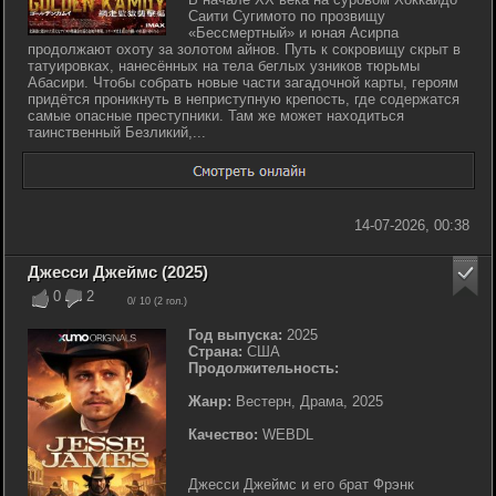
Саити Сугимото по прозвищу
«Бессмертный» и юная Асирпа
продолжают охоту за золотом айнов. Путь к сокровищу скрыт в
татуировках, нанесённых на тела беглых узников тюрьмы
Абасири. Чтобы собрать новые части загадочной карты, героям
придётся проникнуть в неприступную крепость, где содержатся
самые опасные преступники. Там же может находиться
таинственный Безликий,...
14-07-2026, 00:38
Джесси Джеймс (2025)
0
2
0
/ 10 (
2
гол.)
Год выпуска:
2025
Страна:
США
Продолжительность:
Жанр:
Вестерн, Драма, 2025
Качество:
WEBDL
Джесси Джеймс и его брат Фрэнк