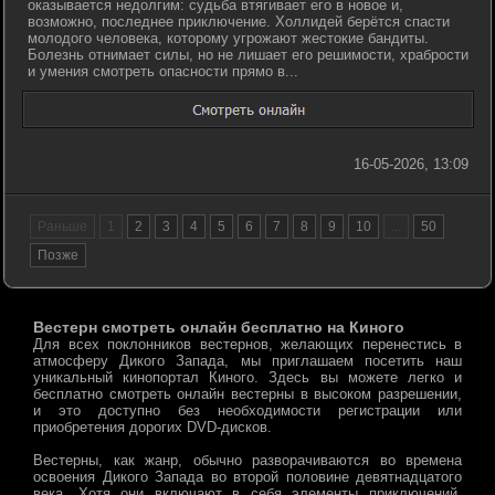
оказывается недолгим: судьба втягивает его в новое и,
возможно, последнее приключение. Холлидей берётся спасти
молодого человека, которому угрожают жестокие бандиты.
Болезнь отнимает силы, но не лишает его решимости, храбрости
и умения смотреть опасности прямо в...
16-05-2026, 13:09
Раньше
1
2
3
4
5
6
7
8
9
10
...
50
Позже
Вестерн смотреть онлайн бесплатно на Киного
Для всех поклонников вестернов, желающих перенестись в
атмосферу Дикого Запада, мы приглашаем посетить наш
уникальный кинопортал Киного. Здесь вы можете легко и
бесплатно смотреть онлайн вестерны в высоком разрешении,
и это доступно без необходимости регистрации или
приобретения дорогих DVD-дисков.
Вестерны, как жанр, обычно разворачиваются во времена
освоения Дикого Запада во второй половине девятнадцатого
века. Хотя они включают в себя элементы приключений,