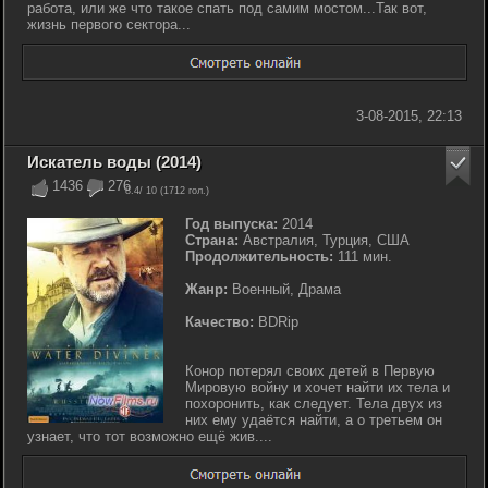
работа, или же что такое спать под самим мостом...Так вот,
жизнь первого сектора...
3-08-2015, 22:13
Искатель воды (2014)
1436
276
8.4
/ 10 (
1712
гол.)
Год выпуска:
2014
Страна:
Австралия, Турция, США
Продолжительность:
111 мин.
Жанр:
Военный, Драма
Качество:
BDRip
Конор потерял своих детей в Первую
Мировую войну и хочет найти их тела и
похоронить, как следует. Тела двух из
них ему удаётся найти, а о третьем он
узнает, что тот возможно ещё жив....