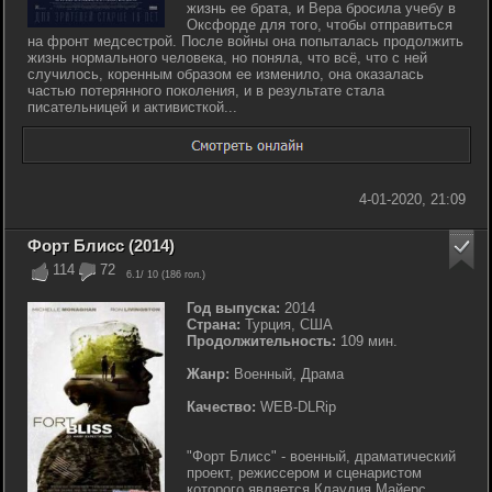
жизнь ее брата, и Вера бросила учебу в
Оксфорде для того, чтобы отправиться
на фронт медсестрой. После войны она попыталась продолжить
жизнь нормального человека, но поняла, что всё, что с ней
случилось, коренным образом ее изменило, она оказалась
частью потерянного поколения, и в результате стала
писательницей и активисткой...
4-01-2020, 21:09
Форт Блисс (2014)
114
72
6.1
/ 10 (
186
гол.)
Год выпуска:
2014
Страна:
Турция, США
Продолжительность:
109 мин.
Жанр:
Военный, Драма
Качество:
WEB-DLRip
"Форт Блисс" - военный, драматический
проект, режиссером и сценаристом
которого является Клаудия Майерс.