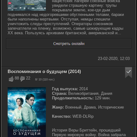
нацистских лагерей союзные войска
увидели страшную картину: трупы
покрывали землю, кое-где дым
поднимался над недогоревшими обугленными телами, бараки
были наполнены мертвыми. Отступая, немцы спешили
уничтожить следы преступлений. Операторы союзников
запечатлели на пленку, возможно, самые шокирующие кадры
ХХ века. Пользуясь архивами британской, американской и...
23-02-2020, 12:03
Воспоминания о будущем (2014)
88
22
8
/ 10 (
110
гол.)
Год выпуска:
2014
Страна:
Великобритания, Дания
Продолжительность:
129 мин.
Жанр:
Военный, Драма, Исторические
Качество:
WEB-DLRip
История Веры Бриттейн, прошедшей
Первую мировую войну. Война забрала