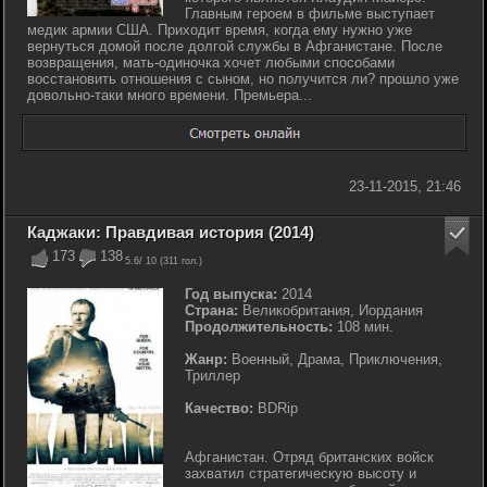
Главным героем в фильме выступает
медик армии США. Приходит время, когда ему нужно уже
вернуться домой после долгой службы в Афганистане. После
возвращения, мать-одиночка хочет любыми способами
восстановить отношения с сыном, но получится ли? прошло уже
довольно-таки много времени. Премьера...
23-11-2015, 21:46
Каджаки: Правдивая история (2014)
173
138
5.6
/ 10 (
311
гол.)
Год выпуска:
2014
Страна:
Великобритания, Иордания
Продолжительность:
108 мин.
Жанр:
Военный, Драма, Приключения,
Триллер
Качество:
BDRip
Афганистан. Отряд британских войск
захватил стратегическую высоту и