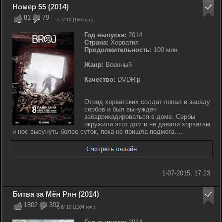
Номер 55 (2014)
81
79
5.1
/ 10 (
160
гол.)
Год выпуска:
2014
Страна:
Хорватия
Продолжительность:
100 мин.
Жанр:
Военный
Качество:
DVDRip
Отряд хорватских солдат попал в засаду
сербов и был вынужден
забаррикадироваться в доме. Сербы
окружили этот дом и не давали хорватам
и нос высунуть более суток, пока не пришла подмога....
1-07-2015, 17:23
Битва за Мён Рян (2014)
1802
302
8.6
/ 10 (
2104
гол.)