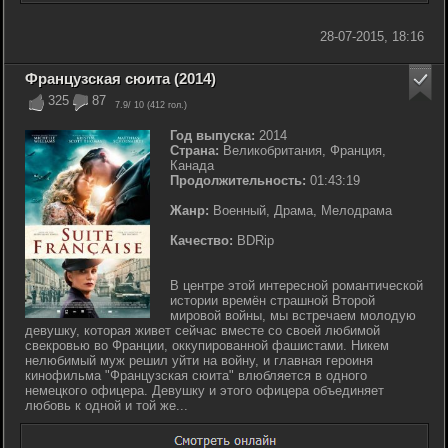
28-07-2015, 18:16
Французская сюита (2014)
325
87
7.9
/ 10 (
412
гол.)
Год выпуска:
2014
Страна:
Великобритания, Франция,
Канада
Продолжительность:
01:43:19
Жанр:
Военный, Драма, Мелодрама
Качество:
BDRip
В центре этой интересной романтической
истории времён страшной Второй
мировой войны, мы встречаем молодую
девушку, которая живет сейчас вместе со своей любимой
свекровью во Франции, оккупированной фашистами. Никем
нелюбимый муж решил уйти на войну, и главная героиня
кинофильма "Французская сюита" влюбляется в одного
немецкого офицера. Девушку и этого офицера объединяет
любовь к одной и той же...