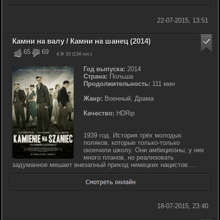
22-07-2015, 13:51
Камни на валу / Камни на шанец (2014)
65
69
4.9
/ 10 (
134
гол.)
Год выпуска:
2014
Страна:
Польша
Продолжительность:
111 мин
Жанр:
Военный, Драма
Качество:
HDRip
1939 год. История трёх молодых
поляков, которые только-только
окончили школу. Они амбициозны, у них
много планов, но реализовать
задуманное мешает внезапный приход немецких нацистов....
18-07-2015, 23:40