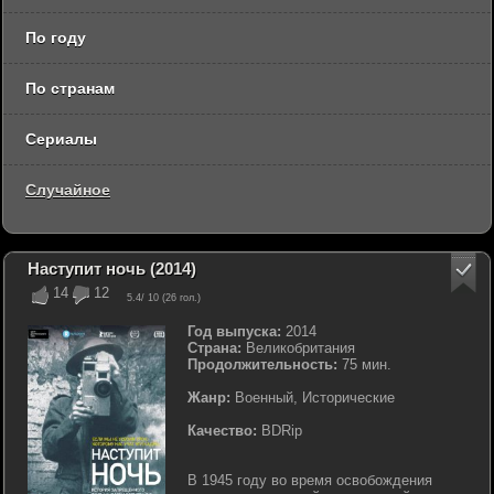
По году
По странам
Сериалы
Случайное
Наступит ночь (2014)
14
12
5.4
/ 10 (
26
гол.)
Год выпуска:
2014
Страна:
Великобритания
Продолжительность:
75 мин.
Жанр:
Военный, Исторические
Качество:
BDRip
В 1945 году во время освобождения