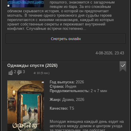
прошлого, знакомится с загадочным
певцом из бара. За его спокойным
обликом скрывается история, о которой он предпочитает
молчать. В течение одного тревожного дня судьбы героев
переплетаются с жизнями незнакомцев, каждый из которых
хранит собственные секреты и переживает внутренний
конфликт. Случайные встречи постепенно...
4-08-2026, 23:43
Однажды спустя (2026)
2
3
4
/ 10 (
5
гол.)
Год выпуска:
2026
Страна:
Индия
Продолжительность:
2 ч 7 мин
Жанр:
Драма, 2026
Качество:
TS
Молодая женщина каждый день ездит на
автобусе между домом и центром ухода
за престарелыми, где работает.