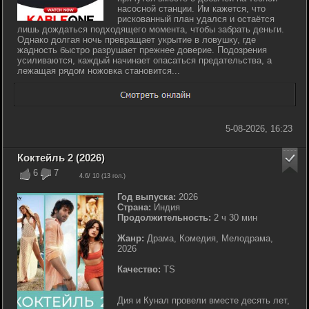
насосной станции. Им кажется, что
рискованный план удался и остаётся
лишь дождаться подходящего момента, чтобы забрать деньги.
Однако долгая ночь превращает укрытие в ловушку, где
жадность быстро разрушает прежнее доверие. Подозрения
усиливаются, каждый начинает опасаться предательства, а
лежащая рядом ножовка становится...
5-08-2026, 16:23
Коктейль 2 (2026)
6
7
4.6
/ 10 (
13
гол.)
Год выпуска:
2026
Страна:
Индия
Продолжительность:
2 ч 30 мин
Жанр:
Драма, Комедия, Мелодрама,
2026
Качество:
TS
Дия и Кунал провели вместе десять лет,