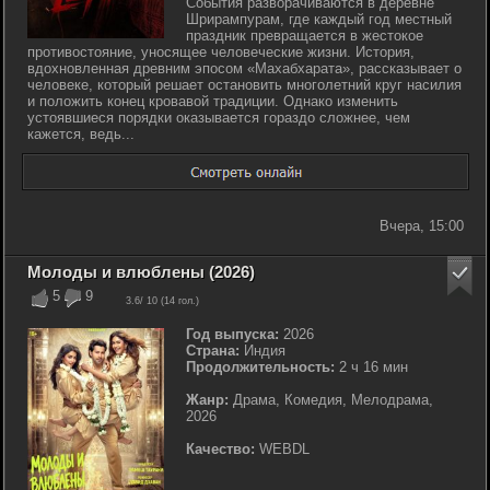
События разворачиваются в деревне
Шрирампурам, где каждый год местный
праздник превращается в жестокое
противостояние, уносящее человеческие жизни. История,
вдохновленная древним эпосом «Махабхарата», рассказывает о
человеке, который решает остановить многолетний круг насилия
и положить конец кровавой традиции. Однако изменить
устоявшиеся порядки оказывается гораздо сложнее, чем
кажется, ведь...
Вчера, 15:00
Молоды и влюблены (2026)
5
9
3.6
/ 10 (
14
гол.)
Год выпуска:
2026
Страна:
Индия
Продолжительность:
2 ч 16 мин
Жанр:
Драма, Комедия, Мелодрама,
2026
Качество:
WEBDL