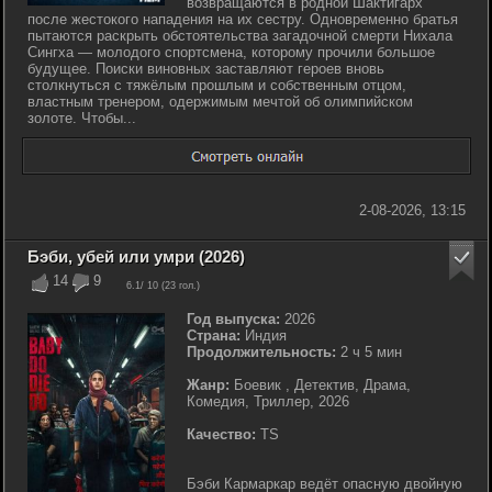
возвращаются в родной Шактигарх
после жестокого нападения на их сестру. Одновременно братья
пытаются раскрыть обстоятельства загадочной смерти Нихала
Сингха — молодого спортсмена, которому прочили большое
будущее. Поиски виновных заставляют героев вновь
столкнуться с тяжёлым прошлым и собственным отцом,
властным тренером, одержимым мечтой об олимпийском
золоте. Чтобы...
2-08-2026, 13:15
Бэби, убей или умри (2026)
14
9
6.1
/ 10 (
23
гол.)
Год выпуска:
2026
Страна:
Индия
Продолжительность:
2 ч 5 мин
Жанр:
Боевик , Детектив, Драма,
Комедия, Триллер, 2026
Качество:
TS
Бэби Кармаркар ведёт опасную двойную