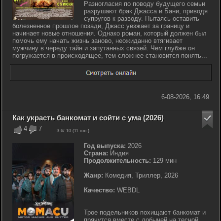
Разногласия по поводу будущего семьи
разрушают брак Джасса и Бани, приводя
супругов к разводу. Пытаясь оставить
болезненное прошлое позади, Джасс уезжает за границу и
начинает новые отношения. Однако роман, который должен был
помочь ему начать жизнь заново, неожиданно втягивает
мужчину в череду тайн и запутанных связей. Чем глубже он
погружается в происходящее, тем сложнее становится понять...
6-08-2026, 16:49
Как украсть банкомат и сойти с ума (2026)
4
7
3.6
/ 10 (
11
гол.)
Год выпуска:
2026
Страна:
Индия
Продолжительность:
129 мин
Жанр:
Комедия, Триллер, 2026
Качество:
WEBDL
Трое подельников похищают банкомат и
прячутся вместе с добычей на тесной