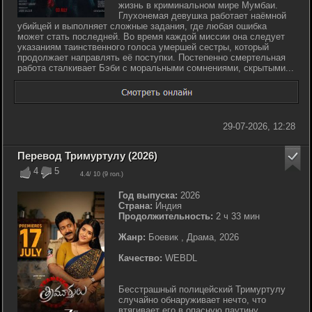
жизнь в криминальном мире Мумбаи.
Глухонемая девушка работает наёмной
убийцей и выполняет сложные задания, где любая ошибка
может стать последней. Во время каждой миссии она следует
указаниям таинственного голоса умершей сестры, который
продолжает направлять её поступки. Постепенно смертельная
работа сталкивает Бэби с моральными сомнениями, скрытыми...
29-07-2026, 12:28
Перевод Тримуртулу (2026)
4
5
4.4
/ 10 (
9
гол.)
Год выпуска:
2026
Страна:
Индия
Продолжительность:
2 ч 33 мин
Жанр:
Боевик , Драма, 2026
Качество:
WEBDL
Бесстрашный полицейский Тримуртулу
случайно обнаруживает нечто, что
втягивает его в опасную паутину