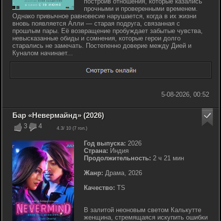
построив отношения, которые казались
прочными и проверенными временем.
Однако привычное равновесие нарушается, когда в их жизни
вновь появляется Алли — старая подруга, связанная с
прошлым пары. Её возвращение пробуждает забытые чувства,
невысказанные обиды и сомнения, которые герои долго
старались не замечать. Постепенно доверие между Дией и
Куналом начинает...
5-08-2026, 00:52
Бар «Невермайнд» (2026)
3
4
4.3
/ 10 (
7
гол.)
Год выпуска:
2026
Страна:
Индия
Продолжительность:
2 ч 21 мин
Жанр:
Драма, 2026
Качество:
TS
В залитой неоновым светом Калькутте
женщина, стремящаяся искупить ошибки