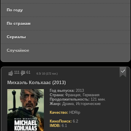
По году
По странам
Сериалы
Случайное
111
61
6.5
/ 10 (
172
гол.)
Михаэль Кольхаас (2013)
Год выпуска:
2013
Страна:
Франция, Германия
Продолжительность:
121 мин.
Жанр:
Драма, Исторические
Качество:
HDRip
КиноПоиск:
6.2
IMDB:
6.1