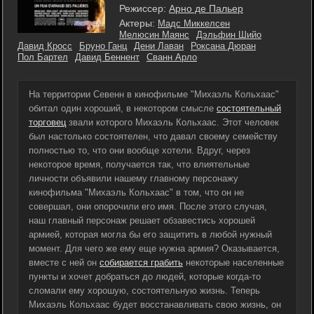
Режиссер:
Арно де Пальер
Актеры:
Мадс Миккелсен
Мелюсин Маянс
Дэльфин Шийо
Давид Кросс
Бруно Ганц
Дени Лаван
Роксана Дюран
Пол Бартел
Давид Беннент
Сванн Арло
На территории Севенн в кинофильме "Михаэль Кольхаас"
обитал один хороший, в некотором смысле
состоятельный
торговец
звали которого Михаэль Кольхаас. Этот человек
был настолько состоятелен, что давал своему семейству
полностью то, что они вообще хотели. Вдруг, через
некоторое время, получается так, что влиятельные
личности объявили нашему главному персонажу
кинофильма "Михаэль Кольхаас" в том, что он не
совершал, они опорочили его имя. После этого случая,
наш главный персонаж решает обзавестись хорошей
армией, которая могла бы его защитить в любой нужный
момент. Для чего же ему еще нужна армия? Оказывается,
вместе с ней он
собирается грабить
некоторые населенные
пункты и хочет добраться до людей, которые когда-то
сломали ему хорошую, состоятельную жизнь. Теперь
Михаэль Кольхаас будет восстанавливать свою жизнь, он