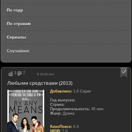
По году
По странам
Сериалы
Случайное
3
7
3
/ 10 (
10
гол.)
Любыми средствами (2013)
Добавлено:
1-6 Серия
Год выпуска:
Страна:
Продолжительность:
45 мин.
Жанр:
Драма
КиноПоиск:
6.4
IMDB:
7.0