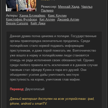
Режиссер:
Менхай Хада
,
Чарльз
Палмер
Актеры:
Ханна Блэмайерс
Крис Коулин
Кристофер Фулфорд
Кит Аллен
Джозеф Алтин
Bessie Cursons
Кейт Дики
Данная драма полна цинизма и полиции. Государственные
органы правопорядка окончательно продались. Среди
полицейских стало нормой подавать информацию
преступникам, и даже порой помогать им. Взяточничество
уже вошло в норму и полицейскими люди становятся
отнюдь не ради исполнения своих обязанностей. Однако
среди любого правила есть исключения и в данном случае
таковым стал офицер Куинн и пара его друзей. Они
объединяют усилия дабы уничтожить местную
преступность на корню, уничтожив глав мафии.
Перевод:
Двухголосый
Данный материал доступен на всех устройствах: ipad,
iphone, android и smartTV.