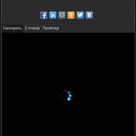
Смотреть
2 плеер
Трейлер