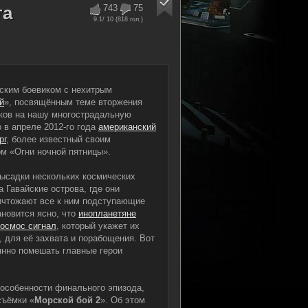
та
743
75
9.1
/ 10 (
818
гол.)
ским боевиком с нехитрым
й
», посвящённым теме вторжения
ков на нашу многострадальную
 в апреле 2012-го года
американский
рг
, более известный своим
м «Огни ночной пятницы».
высадки нескольких космических
 Гавайские острова, где они
ичтожают все к ним подступающие
ановится ясно, что
инопланетяне
космос сигнал
, который укажет их
 для её захвата и порабощения. Вот
янно помешать главные герои
 особенности финального эпизода,
съёмки «
Морской бой 2
». Об этом