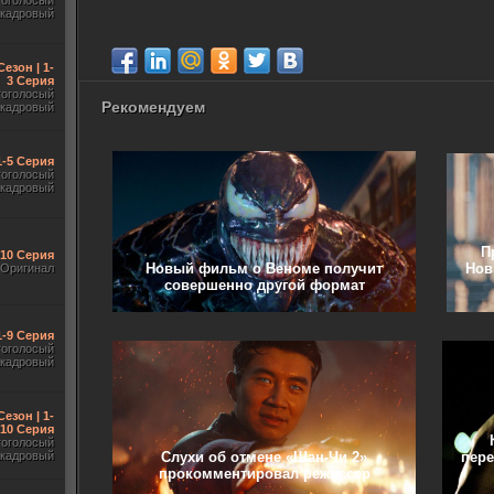
гоголосый
акадровый
Сезон | 1-
3 Серия
гоголосый
Рекомендуем
акадровый
1-5 Серия
гоголосый
акадровый
П
-10 Серия
Новый фильм о Веноме получит
Нов
Оригинал
совершенно другой формат
1-9 Серия
гоголосый
акадровый
Сезон | 1-
10 Серия
гоголосый
Слухи об отмене «Шан-Чи 2»
пере
акадровый
прокомментировал режиссер