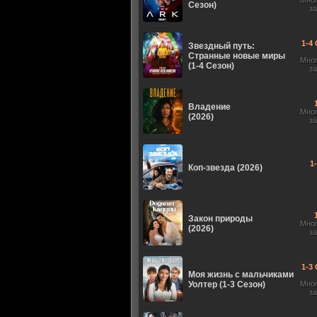
Мно
Сезон)
з
1-4 
Звездный путь:
Странные новые миры
Мно
(1-4 Сезон)
з
Владение
Мно
(2026)
з
1
Коп-звезда (2026)
Закон природы
Мно
(2026)
з
1-3 
Моя жизнь с мальчиками
Уолтер (1-3 Сезон)
Мно
з