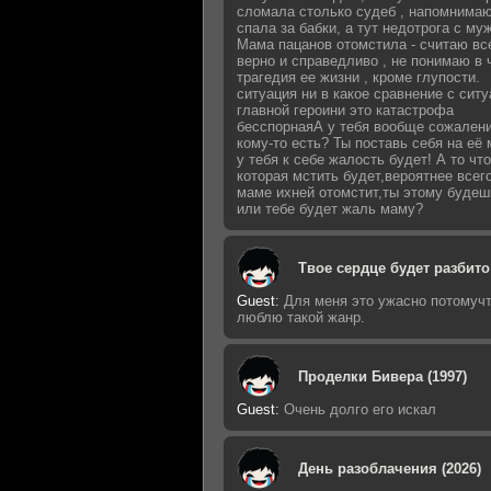
сломала столько судеб , напомнимаю
спала за бабки, а тут недотрога с му
Мама пацанов отомстила - считаю вс
верно и справедливо , не понимаю в 
трагедия ее жизни , кроме глупости.
ситуация ни в какое сравнение с сит
главной героини это катастрофа
бесспорнаяА у тебя вообще сожалени
кому-то есть? Ты поставь себя на её 
у тебя к себе жалость будет! А то что
которая мстить будет,вероятнее всег
маме ихней отомстит,ты этому будеш
или тебе будет жаль маму?
Твое сердце будет разбито 
Guest
:
Для меня это ужасно потомучт
люблю такой жанр.
Проделки Бивера (1997)
Guest
:
Очень долго его искал
День разоблачения (2026)