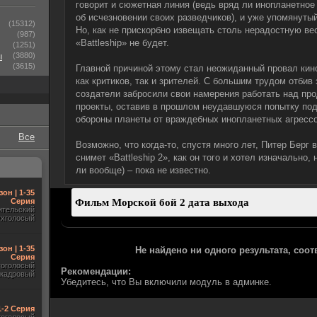
говорит и сюжетная линия (ведь вряд ли инопланетное
об исчезновении своих разведчиков), и уже упомянут
(15312)
Но, как не прискорбно извещать столь нерадостную ве
(987)
«Battleship» не будет.
(1251)
ы
(3880)
(3615)
Главной причиной этому стал неожиданный провал кин
как критиков, так и зрителей. С большим трудом отбив
создатели забросили свои намерения работать над пр
проекты, оставив в прошлом неудавшуюся попытку по
обороны планеты от враждебных инопланетных агрессо
Все
Возможно, что когда-то, спустя много лет, Питер Берг 
снимет «Battleship 2», как он того и хотел изначально, 
ли вообще) – пока не известно.
зон | 1-35
Серия
ительский
ухголосый
зон | 1-35
Не найдено ни одного результата, соо
Серия
гоголосый
Рекомендации:
акадровый
Убедитесь, что Вы включили модуль в админке.
 1-2 Серия