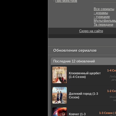
-
Про монстров
Все сериалы
- дорамы
- турецкие
Мультфильм
Тв передачи
Скоро на сайте
Обновления сериалов
Последние 12 обновлений
1-4 Се
Клюквенный щербет
(1-4 Сезон)
Люб
дв
1-2 Се
Далекий город (1-3
Сезон)
Мно
з
1-3 Сезон |
Ковчег (1-3