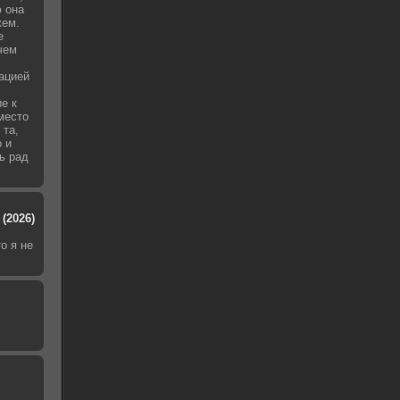
 она
жем.
е
чем
уацией
е к
место
 та,
о и
ь рад
(2026)
о я не