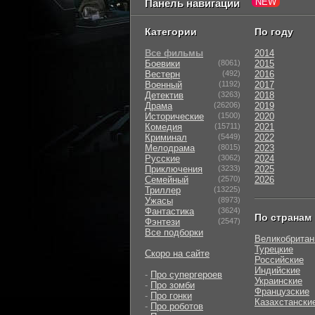
Панель навигации
Категории
По году
Все фильмы
2014
Боевики
(8061)
2015
Вестерн
(492)
2016
Военный
(1192)
2017
Детектив
(3263)
2018
Драма
(26206)
2019
Исторические
(1500)
2020
Комедия
(15711)
2021
Криминал
(5449)
2022
Мелодрама
(8015)
2023
Русские
(3062)
2024
Приключения
(3233)
2025
Семейный
(2570)
2026
Триллер
(13225)
Ужасы
(8973)
Фантастика
(3624)
По странам
Фэнтези
(2547)
Все подборки
Великобритан
Турецкие
Скоро на сайте
Российские
Индийские
-
Про супергероев
Украинские
-
Про зомби
Французские
-
Про гонки
Казахстански
-
Про роботов