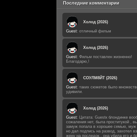
Последние комментарии
Холод (2026)
Guest
:
отличный фильм
Холод (2026)
Guest
:
Фильм поставлен жизненно!
Благодарю,!
СОУЛМ8ЙТ (2026)
Guest
:
таких сюжетов было множеств
удивили.
Холод (2026)
Guest
:
Цитата: Guestк блондинке воо
сожаления нет, была проститукой , 
замуж попала в хорошее семью, муж 
но дал подпись на развод, захотел в
жену на последок , она убила его и б