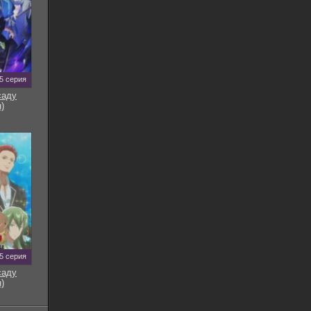
5 серия
саду
)
5 серия
саду
)