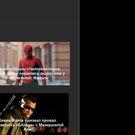
ревью-сборы «Человека-паука:
ый день» оказались выше, чем у
«Мстителей: Финал»
Кевин Файги признал провал
запуска «Блэйда» с Махершалой
Али