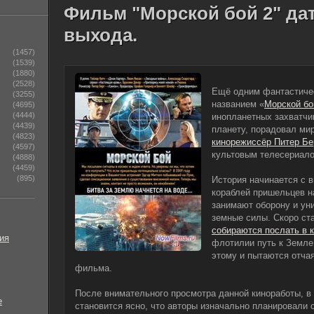
Фильм "Морской бой 2" да
выхода.
(1457)
(1539)
(1880)
(2528)
Ещё одним фантастиче
(3255)
названием «
Морской бо
(4695)
(4444)
инопланетных захватчи
(4439)
планету, порадовал мир
(4823)
кинорежиссёр Питер Бе
(4597)
культовым телесериало
(4888)
(4459)
(895)
История начинается с 
кораблей пришельцев на
занимают оборону и ун
земные силы. Скоро ст
собираются послать в 
ия
флотилии путь к Земле,
этому и пытаются отча
фильма.
После внимательного просмотра данной киноработы, в
е
становится ясно, что авторы изначально планировали 