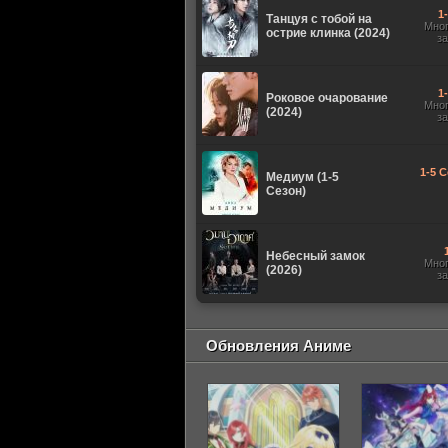
1
Танцуя с тобой на
Мно
острие клинка (2024)
з
1
Роковое очарование
Мно
(2024)
з
1-5 С
Медиум (1-5
Сезон)
Небесный замок
Мно
(2026)
з
Обновления Аниме