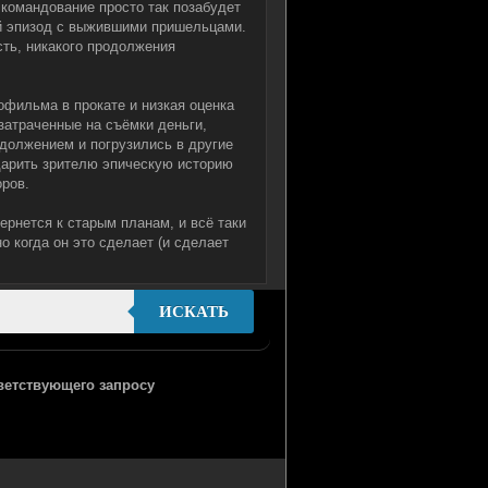
 командование просто так позабудет
ый эпизод с выжившими пришельцами.
сть, никакого продолжения
офильма в прокате и низкая оценка
 затраченные на съёмки деньги,
одолжением и погрузились в другие
дарить зрителю эпическую историю
ров.
вернется к старым планам, и всё таки
но когда он это сделает (и сделает
ИСКАТЬ
тветствующего запросу