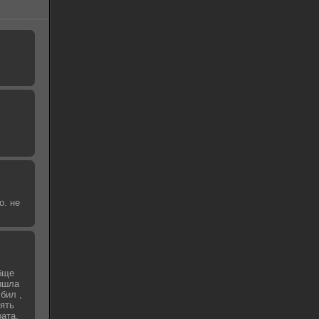
о. не
бще
вышла
бил ,
зять
рата,