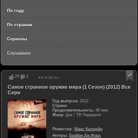
По году
По странам
Сериалы
Случайное
29
2
9.4
/ 10 (
31
гол.)
Самое странное оружие мира (1 Сезон) (2012) Все
Сери
Год выпуска:
2012
Страна:
Продолжительность:
48 мин.
Жанр:
Док / ТВ Передачи
Режиссер:
Макс Калхейн
Актеры:
Брайан Дж.Форд