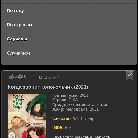
По году
По странам
Сериалы
Случайное
6
8
4.3
/ 10 (
14
гол.)
Когда звонит колокольчик (2021)
Год выпуска:
2021
Страна:
США
Продолжительность:
84 мин.
Жанр:
Мелодрама, 2021
Качество:
WEB-DLRip
IMDB:
6.0
Режиссер:
Маклейн Нельсон