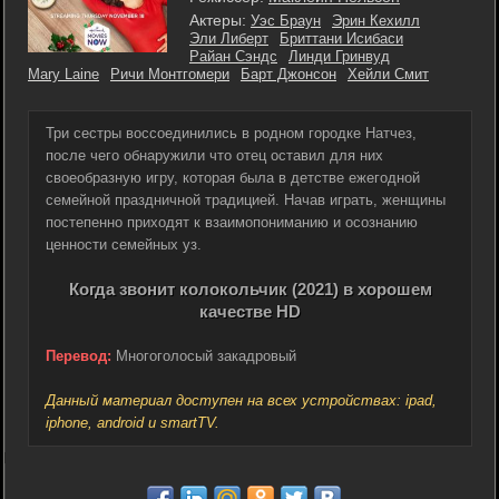
Актеры:
Уэс Браун
Эрин Кехилл
Эли Либерт
Бриттани Исибаси
Райан Сэндс
Линди Гринвуд
Mary Laine
Ричи Монтгомери
Барт Джонсон
Хейли Смит
Три сестры воссоединились в родном городке Натчез,
после чего обнаружили что отец оставил для них
своеобразную игру, которая была в детстве ежегодной
семейной праздничной традицией. Начав играть, женщины
постепенно приходят к взаимопониманию и осознанию
ценности семейных уз.
Когда звонит колокольчик (2021) в хорошем
качестве HD
Перевод:
Многоголосый закадровый
Данный материал доступен на всех устройствах: ipad,
iphone, android и smartTV.