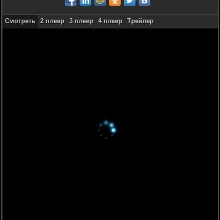
Смотреть
2 плеер
3 плеер
4 плеер
Трейлер