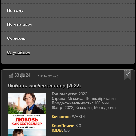
По году
По странам
Сериалы
Случайное
33
24
5.8
/ 10 (
57
гол.)
Любовь как бестселлер (2022)
Год выпуска:
2022
Страна:
Мексика, Великобритания
Продолжительность:
106 мин.
Жанр:
2022, Комедия, Мелодрама
Качество:
WEBDL
КиноПоиск:
6.3
IMDB:
5.5