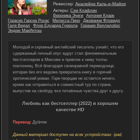
Режиссер:
Аналейне Каль-и-Майор
Актеры:
Сэм Клафлин
Вероника Эчеги
Антония Кларк
Горасио Гарсиа Рохас
Мелисса Пино
Джованни Флоридо
Галя Видал
Флор Едуарда Гуррола
Горацио Виллалобос
Эндрю МакИнтош
Молодой и скромный английский писатель узнаёт, что его
сдержанный личный опус вдруг стал феноменальным
бестселлером в Мексике и привлек к нему толпы
поклонниц. Всё благодаря своенравной переводчице,
которая без его ведома превратила книгу в горячий
эротический роман. Горе-творцам не остается ничего,
кроме как отправиться в совместный тур по стране,
выпустив на свободу все потаённые чувства друг к другу.
Любовь как бестселлер (2022) в хорошем
качестве HD
Перевод:
Дубляж
Данный материал доступен на всех устройствах: ipad,