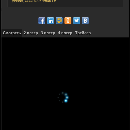
iphone, android и smartTV.
Смотреть
2 плеер
3 плеер
4 плеер
Трейлер