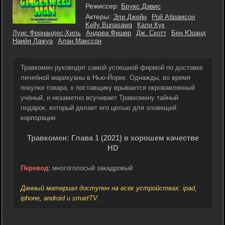
Режиссер:
Брукс Дэвис
Актеры:
Эли Джейн
Рой Абрамсон
Kelly Bunasawa
Кали Кук
Луис Фернандес-Хиль
Андреа Фишер
Дж. Скотт
Бен Юранд
Наийя Лажуа
Алан Макссон
Травкомен руководит самой успешной фирмой по доставке
лечебной марихуаны в Нью-Йорке. Однажды, во время
покупки товара, к поставщику врывается окровавленный
учёный, и незаметно всучивает Травкомену тайный
подарок, который делает его целью для зловещей
корпорации.
Травкомен: Глава 1 (2021) в хорошем качестве
HD
Перевод:
многоголосый закадровый
Данный материал доступен на всех устройствах: ipad,
iphone, android и smartTV.