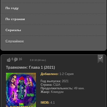
По году
По странам
Сериалы
Случайное
8
16
3.3
/ 10 (
24
гол.)
Травкомен: Глава 1 (2021)
Добавлено:
1-2 Серия
Год выпуска:
2021
Страна:
США
Продолжительность:
49 мин.
Жанр:
Комедии
IMDB:
4.1