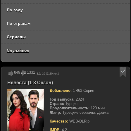
По году
По странам
Сериалы
Случайное
849
1331
3.9
/ 10 (
2180
гол.)
Невеста (1-3 Сезон)
Добавлено:
1-463 Серия
Год выпуска:
2024
Страна:
Турция
Продолжительность:
120 мин
Жанр:
Турецкие сериалы, Драма
Качество:
WEB-DLRip
IMDB:
4.2