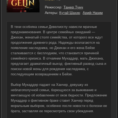
Режиссер:
Танер Тунч
Актеры:
Кутай Шахин
Ариф Назим
В тени особняка семьи Девелиоглу нависли мрачные
предзнаменования. В центре семейных ожиданий —
Джихан, женатый столп семейства, от которого все ждут
продолжения древнего рода. Надежды возлагаются на
появление наследника, но Джихан и его жена Бейзе
сталкиваются с бесплодием, что становится причиной
семейного кризиса. В отчаянии Мукаддер, мать Джихана,
предлагает драматичный выход: фиктивный развод сына и
поиски новой жены для рождения наследника, с
последующим возвращением к Бейзе.
Выбор Мукаддер падает на Ханчер, девушку из
неблагополучной семьи, борющуюся за выживание и
мечтающую об избавлении от оков бедности. Предложение
Мукаддер о фиктивном браке ставит Ханчер перед
моральным выбором, особенно после новости о болезни ее
брата, заставляя ее пересмотреть свои убеждения.