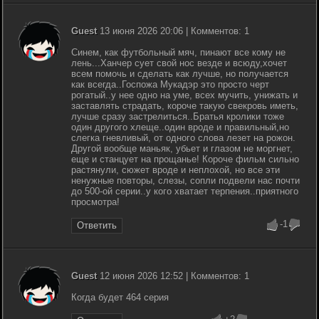
Guest
13 июня 2026 20:06 | Комментов: 1
Синем, как футбольный мяч, пинают все кому не
лень...Ханчер сует свой нос везде и всюду,хочет
всем помочь и сделать как лучше, но получается
как всегда..Госпожа Мукадэр это просто черт
рогатый..у нее одно на уме, всех мучить, унижать и
заставлять страдать, короче такую свекровь иметь,
лучше сразу застрелиться..Братья кролики тоже
один другого хлеще..один вроде и правильный,но
слегка гневливый, от одного слова лезет на рожон.
Другой вообще маньяк, убьет и глазом не моргнет,
еще и станцует на прощанье! Короче фильм сильно
растянули, сюжет вроде и неплохой, но все эти
ненужные повторы, слезы, сопли подвели нас почти
до 500-ой серии..у кого хватает терпения..приятного
просмотра!
-1
Ответить
Guest
12 июня 2026 12:52 | Комментов: 1
Когда будет 464 серия