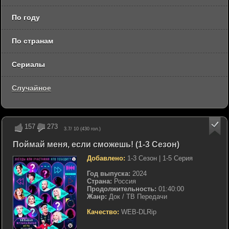
По году
По странам
Сериалы
Случайное
157
273
3.7
/ 10 (
430
гол.)
Поймай меня, если сможешь! (1-3 Сезон)
Добавлено:
1-3 Сезон | 1-5 Серия
Год выпуска:
2024
Страна:
Россия
Продолжительность:
01:40:00
Жанр:
Док / ТВ Передачи
Качество:
WEB-DLRip