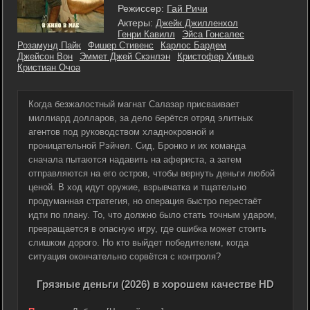
Режиссер:
Гай Ричи
Актеры:
Джейк Джилленхол
Генри Кавилл
Эйса Гонсалес
Розамунд Пайк
Фишер Стивенс
Карлос Бардем
Джейсон Вон
Эммет Джей Скэнлэн
Кристофер Хивью
Кристиан Очоа
Когда безжалостный магнат Салазар присваивает
миллиард долларов, за дело берётся отряд элитных
агентов под руководством хладнокровной и
проницательной Рэйчел. Сид, Бронко и их команда
сначала пытаются надавить на афериста, а затем
отправляются на его остров, чтобы вернуть деньги любой
ценой. В ход идут оружие, взрывчатка и тщательно
продуманная стратегия, но операция быстро перестаёт
идти по плану. То, что должно было стать точным ударом,
превращается в опасную игру, где ошибка может стоить
слишком дорого. Но кто выйдет победителем, когда
ситуация окончательно сорвётся с контроля?
Грязные деньги (2026) в хорошем качестве HD