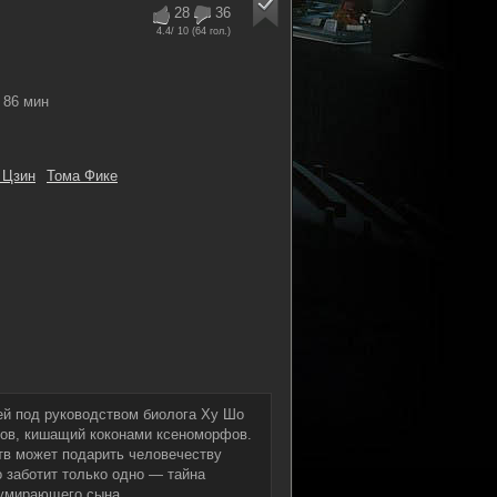
28
36
4.4
/ 10 (
64
гол.)
86 мин
 Цзин
Тома Фике
ей под руководством биолога Ху Шо
ров, кишащий коконами ксеноморфов.
тв может подарить человечеству
о заботит только одно — тайна
 умирающего сына.