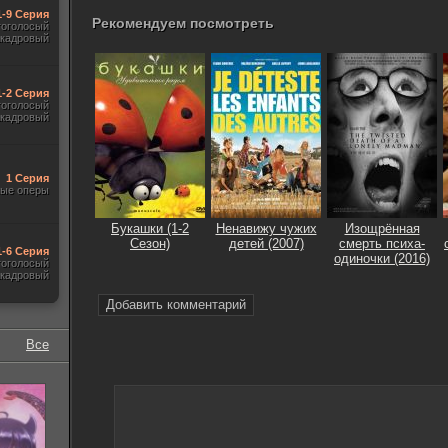
1-9 Серия
Рекомендуем посмотреть
гоголосый
акадровый
1-2 Серия
гоголосый
акадровый
1 Серия
ые оперы
Букашки (1-2
Ненавижу чужих
Изощрённая
Сезон)
детей (2007)
смерть психа-
1-6 Серия
одиночки (2016)
гоголосый
акадровый
Добавить комментарий
Все