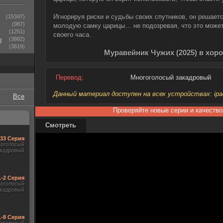
Игнорируя риски и судьбы своих спутников, он решает
(15347)
(987)
молодую самку царицы… не подозревая, что это может
(1251)
своего часа.
ы
(3882)
(3619)
Муравейник Чужих (2025) в хор
Перевод:
Многоголосый закадровый
Данный материал доступен на всех устройствах: ipad, 
Все
Проверяйте новые серии и качество
Смотреть
-33 Серия
гоголосый
акадровый
1-2 Серия
гоголосый
акадровый
1-8 Серия