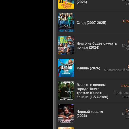
Мно
(2026)
з
1-3
След (2007-2025)
Никто не будет скучать
Мно
по нам (2024)
з
Умница (2026)
Многоголосый з
Власть в ночном
1-5 С
городе. Книга
третья: Юность
Професси
мно
Кэнена (1-5 Сезон)
1
Черный коралл
Мно
(2026)
з