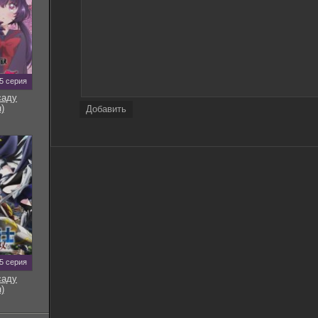
5 серия
саду
)
Добавить
5 серия
саду
)