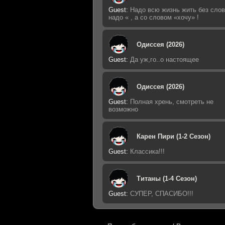
Guest
:
Надо всю жизнь жить без слов
надо « , а со словом «хочу» !
Одиссея (2026)
Guest
:
Да уж,го..о настоящее
Одиссея (2026)
Guest
:
Полная хрень, смотреть не
возможно
Карен Пири (1-2 Сезон)
Guest
:
Классика!!!
Титаны (1-4 Сезон)
Guest
:
СУПЕР, СПАСИБО!!!