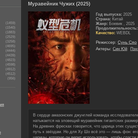
Муравейник Чужих (2025)
Год выпуска:
2025
Страна:
Китай
(1459)
Жанр:
Боевик , 2025
(1540)
Продолжительность:
(1883)
Качество:
WEBDL
(2529)
(3258)
Режиссер:
Сунь Сяо
(4695)
Актеры:
Син Юй
Пэн
(4444)
(4439)
(4823)
(4598)
(4912)
(4512)
(956)
ия
В сердце амазонских джунглей команда исследовател
натыкается на зловещий муравейник гигантских разме
На древних фресках говорится, что царица этих сущес
путь к звёздам. Но для Ху Шо всё это — лишь фон: ег
е
царицы, которую он верит использовать, чтобы спасти