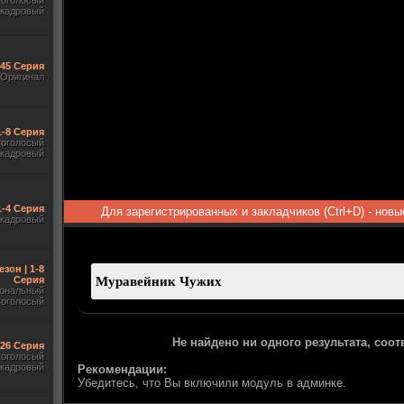
гоголосый
акадровый
545 Серия
Оригинал
1-8 Серия
гоголосый
акадровый
1-4 Серия
Для зарегистрированных и закладчиков (Ctrl+D) - нов
акадровый
езон | 1-8
Серия
ональный
гоголосый
Не найдено ни одного результата, соо
-26 Серия
гоголосый
акадровый
Рекомендации:
Убедитесь, что Вы включили модуль в админке.