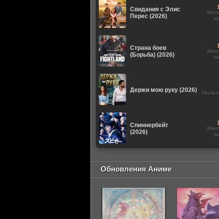
Свидания с Элис
Мно
Перес (2026)
з
Страна боев
Мно
(Борьба) (2026)
з
Держи мою руку (2026)
Мыльн
Спиннербейт
Мно
(2026)
з
Обновления Аниме