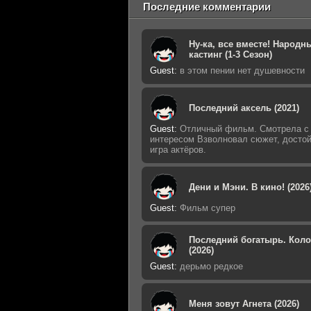
Последние комментарии
Ну-ка, все вместе! Народн
кастинг (1-3 Сезон)
Guest
:
в этом пении нет душевности
Последний аксель (2021)
Guest
:
Отличный фильм. Смотрела с
интересом Взволновал сюжет, досто
игра актёров.
Дени и Мэни. В кино! (2026
Guest
:
Фильм супер
Последний богатырь. Кол
(2026)
Guest
:
дерьмо редкое
Меня зовут Агнета (2026)