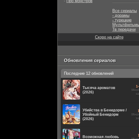
-
Про монстров
Все сериалы
- дорамы
- турецкие
Мультфильм
Тв передачи
Скоро на сайте
Обновления сериалов
Последние 12 обновлений
1
Тысяча ароматов
Мно
(2026)
з
Убийства в Бенидорме /
Убойный Бенидорм
Мно
з
(2026)
Возможная любовь