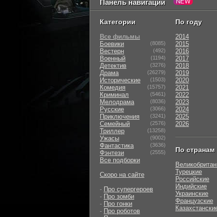
Панель навигации
Категории
По году
Все фильмы
2014
Боевики
(8085)
2015
Вестерн
(492)
2016
Военный
(1194)
2017
Детектив
(3276)
2018
Драма
(26279)
2019
Исторические
(1503)
2020
Комедия
(15757)
2021
Криминал
(5461)
2022
Мелодрама
(8036)
2023
Русские
(3066)
2024
Приключения
(3241)
2025
Семейный
(2576)
2026
Триллер
(13258)
Ужасы
(9002)
Фантастика
(3636)
По странам
Фэнтези
(2555)
Все подборки
Великобритан
Турецкие
Скоро на сайте
Российские
Индийские
-
Про супергероев
Украинские
-
Про зомби
Французские
-
Про гонки
Казахстански
-
Про роботов