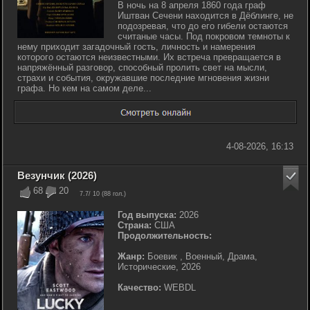
В ночь на 8 апреля 1860 года граф
Иштван Сечени находится в Дёблинге, не
подозревая, что до его гибели остаются
считаные часы. Под покровом темноты к
нему приходит загадочный гость, личность и намерения
которого остаются неизвестными. Их встреча превращается в
напряжённый разговор, способный пролить свет на мысли,
страхи и события, окружавшие последние мгновения жизни
графа. Но кем на самом деле...
4-08-2026, 16:13
Везунчик (2026)
68
20
7.7
/ 10 (
88
гол.)
Год выпуска:
2026
Страна:
США
Продолжительность:
Жанр:
Боевик , Военный, Драма,
Исторические, 2026
Качество:
WEBDL