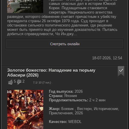
самых опасных дел в истории Южной
Кореи. Подзащитным становится
секретарь Национального агентства
разведки, которого обвинение считает причастным к убийству
президента страны 26 октября 1979 года. Суд проходит в
обстановке сильного политического давления, где решение
может быть принято ещё до изучения доказательств. Пытаясь
добиться справедливости, Чо Ин-джу...
18-07-2026, 12:54
Золотое божество: Нападение на тюрьму
Абасири (2026)
5
2
7.1
/ 10 (
7
гол.)
Год выпуска:
2026
Страна:
Япония
Продолжительность:
2 ч 2 мин
Жанр:
Боевик , Вестерн, Исторические,
Приключения, 2026
Качество:
WEBDL