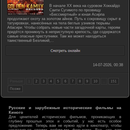
В начале XX века на суровом Хоккайдо
Саити Сугимото по прозвищу
«Бессмертный» и юная Асирпа
продолжают охоту за золотом айнов. Путь к сокровищу скрыт в
татуировках, нанесённых на тела беглых узников тюрьмы
Абасири. Чтобы собрать новые части загадочной карты, героям
придётся проникнуть в неприступную крепость, где содержатся
самые опасные преступники. Там же может находиться
таинственный Безликий,...
14-07-2026, 00:38
Раньше
1
2
3
4
5
6
7
8
9
10
...
151
Позже
Русские и зарубежные исторические фильмы на
Киного
Для ценителей исторических фильмов, проникающих в
глубину прошлых эпох и событий, у нас есть особое
предложение. Теперь вам не нужно идти в кинотеатр, чтобы
насладиться своими любимыми фильмами. Все, что вам