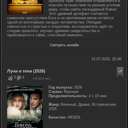
Археолог Крис Маккинни отправляется в
опасное путешествие по разным уголкам
мира, чтобы найти легендарный Ковчег.
Этот древний артефакт считается
символом присутствия Бога и на протяжении веков остаётся
одной из величайших загадок человечества. Обладая
смелостью и страстью к открытиям, исследователь идёт по
следам прошлого, изучает древние свидетельства и
приближается к тайне, способной изменить...
21-07-2026, 20:48
Лучи и тени (2026)
3
4
4.3
/ 10 (
7
гол.)
Год выпуска:
2026
Страна:
Франция
Продолжительность:
3 ч 15 мин
Жанр:
Военный, Драма, Исторические,
2026
Качество:
WEBDL