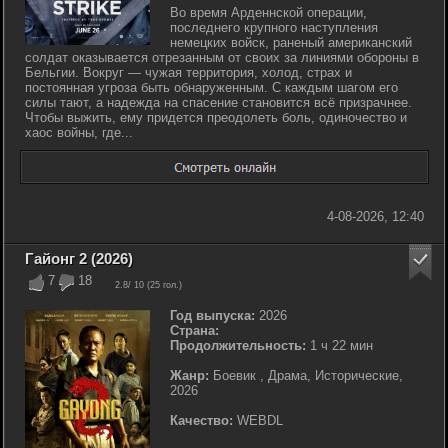
Во время Арденнской операции,
последнего крупного наступления
немецких войск, раненый американский
солдат оказывается отрезанным от своих за линиями обороны в
Бельгии. Вокруг — чужая территория, холод, страх и
постоянная угроза быть обнаруженным. С каждым шагом его
силы тают, а надежда на спасение становится всё призрачнее.
Чтобы выжить, ему придется преодолеть боль, одиночество и
хаос войны, где...
4-08-2026, 12:40
Гайонг 2 (2026)
7
18
2.8
/ 10 (
25
гол.)
Год выпуска:
2026
Страна:
Продолжительность:
1 ч 22 мин
Жанр:
Боевик , Драма, Исторические,
2026
Качество:
WEBDL