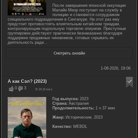
После завершения японской оккупации
Малайи Меор поступает на службу в
полицию и становится сотрудником
специального подразделения в Сингапуре. На этот раз ему
предстоит противостоять влиятельным китайским триадам,
контролирующим подпольную торговлю опиумом. Преступные
группировки действуют практически безнаказанно благодаря
поддержке продажных чиновников, готовых скрывать их
деятельность ради...
1-08-2026, 19:06
А как Сэл? (2023)
0
3
0
/ 10 (
3
гол.)
Год выпуска:
2023
Страна:
Австралия
Продолжительность:
1 ч 37 мин
Жанр:
Исторические, 2023
Качество:
WEBDL