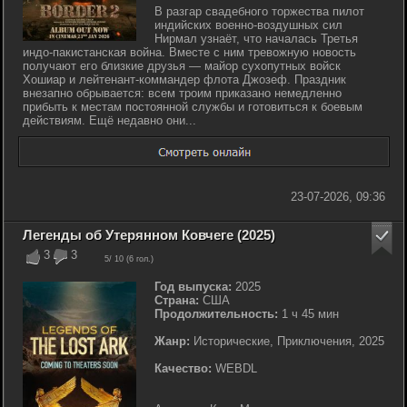
В разгар свадебного торжества пилот
индийских военно-воздушных сил
Нирмал узнаёт, что началась Третья
индо-пакистанская война. Вместе с ним тревожную новость
получают его близкие друзья — майор сухопутных войск
Хошиар и лейтенант-коммандер флота Джозеф. Праздник
внезапно обрывается: всем троим приказано немедленно
прибыть к местам постоянной службы и готовиться к боевым
действиям. Ещё недавно они...
23-07-2026, 09:36
Легенды об Утерянном Ковчеге (2025)
3
3
5
/ 10 (
6
гол.)
Год выпуска:
2025
Страна:
США
Продолжительность:
1 ч 45 мин
Жанр:
Исторические, Приключения, 2025
Качество:
WEBDL