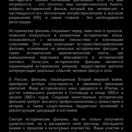
потребуется, - это посетить наш онлайн-кинотеатр Киного,
выбрать исторический фильм, который вас интересует, и
наслаждаться его бесплатным онлайн-просмотром в высоком
разрешении (HD), и самое главное - без необходимости
регистрации.
Исторические фильмы открывают перед нами окно в прошлое,
позволяя погрузиться в конкретные исторические эпохи,
познакомиться с великими личностями и ключевыми
событиями. Этот жанр охватывает историко-биографические
фильмы, основанные на реальных исторических фигурах, а
также исторические приключенческие ленты, где
вымышленные персонажи вписываются в исторический
контекст. Зачастую, исторические фильмы являются
экранизацией исторических романов, предоставляя зрителю
интерпретацию реальных событий, великих фигур и эпох.
В России, фильмы, посвященные Второй мировой войне,
приобрели особую популярность и завоевали признание
зрителей. Жанр исторического кино зародился в Италии, а
достиг наивысшего развития в Голливуде в конце 1950-х и
начале 1960-х годов. Создание качественных исторических
фильмов требует высокого профессионализма у режиссеров и
актеров, а также существенных бюджетных вложений в
реконструкцию декораций и костюмов.
Смотря исторические фильмы, вы не только получаете
удовольствие, но и расширяете свой кругозор, обогащаете
знания о прошлом и культурных контекстах. Ваше участие в