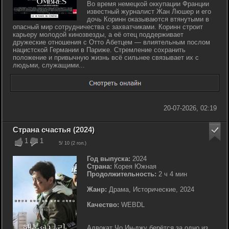
Во время немецкой оккупации Франции
известный журналист Жан Люшер и его
дочь Коринн оказываются втянутыми в
опасный мир сотрудничества с захватчиками. Коринн строит
карьеру молодой кинозвезды, а её отец поддерживает
дружеские отношения с Отто Абетцем — влиятельным послом
нацистской Германии в Париже. Стремление сохранить
положение и привычную жизнь всё сильнее связывает их с
людьми, служащими...
20-07-2026, 02:19
Страна счастья (2024)
1
1
5
/ 10 (
2
гол.)
Год выпуска:
2024
Страна:
Корея Южная
Продолжительность:
2 ч 4 мин
Жанр:
Драма, Исторические, 2024
Качество:
WEBDL
Адвокат Чо Ин-джу берётся за одно из