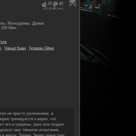
20
40
3.3
/ 10 (
60
гол.)
алы, Мелодрамы, Драма
150 Мин.
уге
р
Чакыр Каан
Гюрман Ойкю
тал не просто увлечением, а
орно тренируется и верит, что
т его и уверены: рано или поздно
дносит ему тяжелое испытание,
 в мечте. Теперь Эмиру предстоит