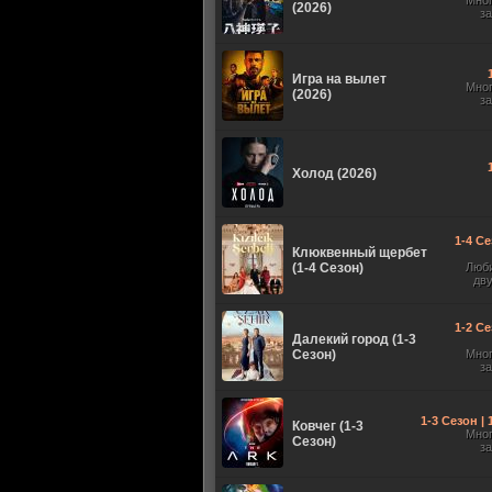
Мно
(2026)
з
Игра на вылет
Мно
(2026)
з
Холод (2026)
1-4 Се
Клюквенный щербет
(1-4 Сезон)
Люб
дв
1-2 Се
Далекий город (1-3
Сезон)
Мно
з
1-3 Сезон |
Ковчег (1-3
Мно
Сезон)
з