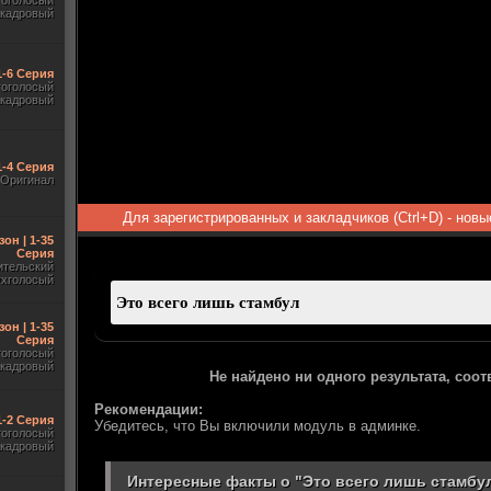
гоголосый
акадровый
1-6 Серия
гоголосый
акадровый
1-4 Серия
Оригинал
Для зарегистрированных и закладчиков (Ctrl+D) - нов
зон | 1-35
Серия
ительский
ухголосый
зон | 1-35
Серия
гоголосый
акадровый
Не найдено ни одного результата, соо
Рекомендации:
 1-2 Серия
Убедитесь, что Вы включили модуль в админке.
гоголосый
акадровый
Интересные факты о "Это всего лишь стамбул