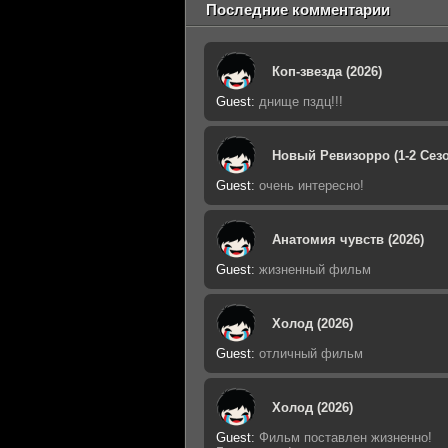
Последние комментарии
Коп-звезда (2026)
Guest
:
днище пздц!!!
Новый Ревизорро (1-2 Сезо
Guest
:
очень интересно!
Анатомия чувств (2026)
Guest
:
жизненный фильм
Холод (2026)
Guest
:
отличный фильм
Холод (2026)
Guest
:
Фильм поставлен жизненно!