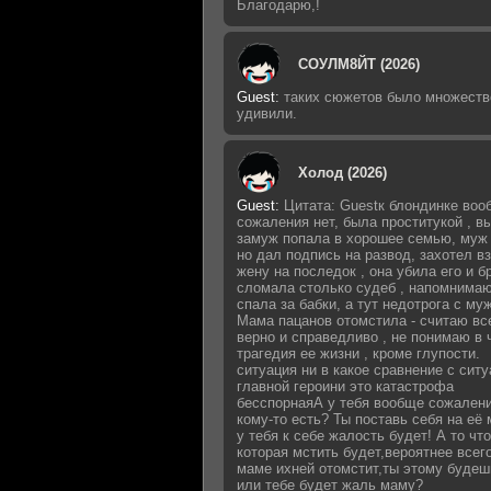
Благодарю,!
СОУЛМ8ЙТ (2026)
Guest
:
таких сюжетов было множеств
удивили.
Холод (2026)
Guest
:
Цитата: Guestк блондинке воо
сожаления нет, была проститукой , 
замуж попала в хорошее семью, муж 
но дал подпись на развод, захотел в
жену на последок , она убила его и б
сломала столько судеб , напомнимаю
спала за бабки, а тут недотрога с му
Мама пацанов отомстила - считаю вс
верно и справедливо , не понимаю в 
трагедия ее жизни , кроме глупости.
ситуация ни в какое сравнение с сит
главной героини это катастрофа
бесспорнаяА у тебя вообще сожалени
кому-то есть? Ты поставь себя на её 
у тебя к себе жалость будет! А то что
которая мстить будет,вероятнее всег
маме ихней отомстит,ты этому будеш
или тебе будет жаль маму?