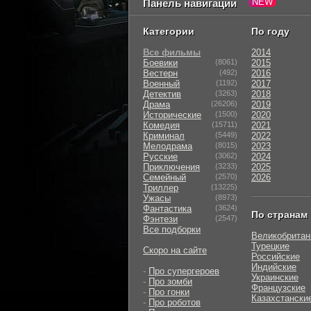
Панель навигации
Категории
По году
Все фильмы
2014
Боевики
(8061)
2015
Вестерн
(492)
2016
Военный
(1192)
2017
Детектив
(3263)
2018
Драма
(26206)
2019
Исторические
(1500)
2020
Комедия
(15711)
2021
Криминал
(5449)
2022
Мелодрама
(8015)
2023
Русские
(3062)
2024
Приключения
(3233)
2025
Семейный
(2570)
2026
Триллер
(13225)
Ужасы
(8973)
Фантастика
(3624)
По странам
Фэнтези
(2547)
Все подборки
Великобритан
Турецкие
Скоро на сайте
Российские
Индийские
-
Про супергероев
Украинские
-
Про зомби
Французские
-
Про гонки
Казахстански
-
Про роботов