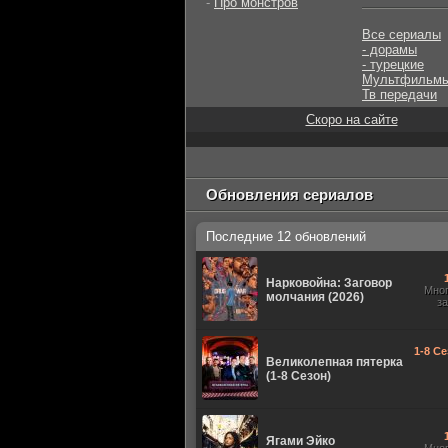
-
Про монстров
Все сериалы
- дорамы
- турецкие
Мультфильм
Тв передачи
Скоро на сайте
Обновления сериалов
Последние 12 обновлений
Нарковойна: Заговор
Мно
молчания (2026)
з
1-8 Се
Великолепная пятерка
(1-8 Сезон)
Ягами Эйко