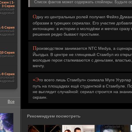
Список фактов может содержать спойлеры. Будьте о
Сезон | 1-
3 Серия
гоголосый
акадровый
О
дну из центральных ролей получил Фейяз Думан
образам в турецких сериалах. Его участие добавл
1-5 Серия
интонацию: в истории о молодёжи и мечтах сразу 
гоголосый
решения редко бывают простыми.
акадровый
П
роизводством занимается NTC Medya, а сценари
-10 Серия
Йылдыз. В центре не глянцевый Стамбул из открыт
Оригинал
молодые герои сталкиваются с деньгами, властью
мечту.
1-9 Серия
гоголосый
«Э
то всего лишь Стамбул» снимала Муге Угурлар
акадровый
путь на площадках ещё студенткой в Стамбуле. По
не выглядит случайной: сериал строится на знании
окраин.
Все
Рекомендуем посмотреть