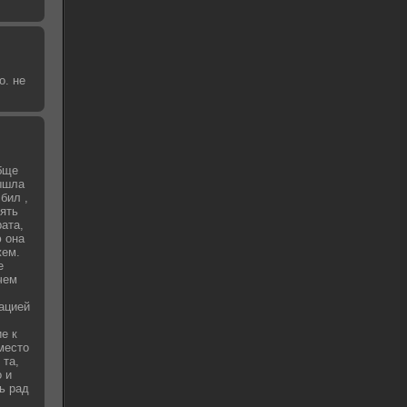
о. не
бще
вышла
бил ,
зять
рата,
 она
жем.
е
чем
уацией
е к
место
 та,
о и
ь рад