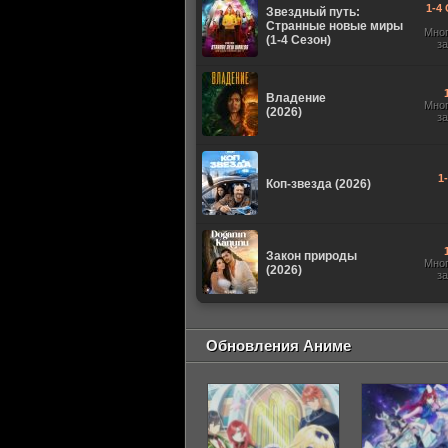
1-4 
Звездный путь:
Странные новые миры
Мно
(1-4 Сезон)
з
Владение
Мно
(2026)
з
1
Коп-звезда (2026)
Закон природы
Мно
(2026)
з
Обновления Аниме