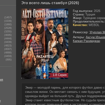
Это всего лишь стамбул (2026)
Год выпуска:
2026
Страна:
Турция
(1457)
Жанр:
Турецкие сери
(1539)
Продолжительность:
(1880)
Качество:
WEBDL
(2528)
(3255)
Режиссер:
Угурлар М
(4695)
Актеры:
Аксум Ильке
(4444)
Капкап Рахимджан
(4439)
(4823)
(4597)
(4888)
(4459)
(895)
1-8 Серия
ия
Эмир — молодой парень, для которого футбол давно с
смыслом жизни. Он мечтает связать с ним будущее, уп
однажды выйдет на большой путь. Друзья поддерживаю
Эмир станет известным футболистом. Но судьба препо
е
которое рушит привычный мир и заставляет усомниться