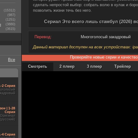
сделать непростой выбор: собрать волю в кулак и бор
позволить жизни течь без него.
(15312)
(987)
(1251)
Сериал Это всего лишь стамбул (2026) в
ы
(3880)
(3615)
Перевод:
Многоголосый закадровый
Данный материал доступен на всех устройствах: ipad, 
Проверяйте новые серии и качество
Все
Смотреть
2 плеер
3 плеер
Трейлер
1-2 Серия
гоголосый
акадровый
зон | 1-28
Серия
Оригинал
(русский)
1-4 Серия