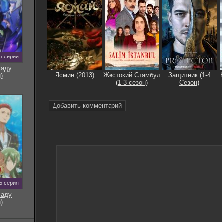
5 серия
саду
Ясмин (2013)
Жестокий Стамбул
Защитник (1-4
)
(1-3 сезон)
Сезон)
Добавить комментарий
5 серия
саду
)