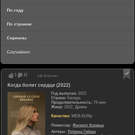
По году
По странам
Сериалы
Случайное
1
11
0.8
/ 10 (
12
гол.)
Когда болит сердце (2022)
Год выпуска:
2022
Страна:
Канада
Продолжительность:
79 мин.
Жанр:
2022, Драма
Качество:
WEB-DLRip
Режиссер:
Филипп Кормье
Актеры:
Ребекка Гибиан