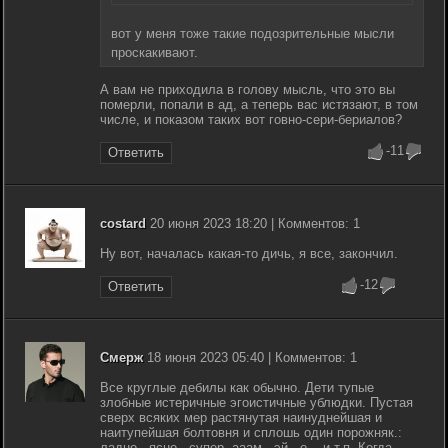
вот у меня тоже такие подозрительные мысли
проскакивают.
А вам не приходила в голову мысль, что это вы
померли, попали в ад, а теперь вас истязают, в том
числе, и показом таких вот говно-сери-бериалов?
-11
Ответить
costard
20 июня 2023 18:20 | Комментов: 1
Ну вот, началась какая-то дичь, я все, закончил.
-12
Ответить
Смерж
18 июня 2023 05:40 | Комментов: 1
Все круглые дебилы как обычно. Дети тупые
злобные истеричные эгоистичные ублюдки. Пустая
сверх всяких мер растянутая наинуднейшая и
наитупейшая болтовня и сплошь один порожняк.:
ладно...ясно...супер..ааам...эй...о... и т.п. Когда