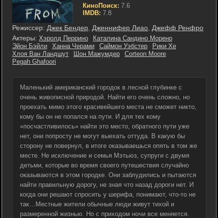
КиноПоиск:
7.6
IMDB:
7.8
Режиссер:
Джек Бендер
,
Дженнифер Лиао
,
Джефф Ренфро
Актеры:
Хэролд Перрино
Каталина Сандино Морено
Эйон Бэйли
Ханна Черами
Саймон Уэбстер
Рики Хе
Хлоя Ван Ландшут
Шон Мажумдер
Corteon Moore
Pegah Ghafoori
Маленький американский городок в лесной глубинке с
очень живописной природой. Найти его очень сложно, но
проехать мимо этого красивейшего места не сможет никто,
кому бы он не попался на пути. И для тех кому
«посчастливилось» найти это место, обратного пути уже
нет, они попросту не могут выехать оттуда. В какую бы
сторону не повернул, в итоге оказываешься опять в том же
месте. Не исключение и семья Мэтьюз, супруги с двумя
детьми, которые во время своего путешествия случайно
оказываются в этом городке. Они заблудились и пытаются
найти правильную дорогу, не зная что назад дороги нет. И
когда они решают спросить у шерифа, понимают, что-то не
так…Местные жители обычные люди живут тихой и
размеренной жизнью. Но с приходом ночи все меняется.