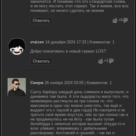
закончится. И понимаю что это стандартная схема,
и не могу послать этот сериал. Так и живем, все все
понимают, но ничего сделать не можем.
+6
Ответить
vraizen
14 декабря 2024 17:33 | Комментов: 1
Добро пожаловать в новый сериал LOST
+2
Ответить
Смерж
26 ноября 2024 03:05 | Комментов: 1
Санту барбару каждый день снимали и выпускали, и
динамика там была. А эти пыдорасты мало того, что
неимоверно растянули на три сезона то, что
максимум в один час можно уместить, так ещё и
выдают это с паузой в два года)) Не смотрите и не
тратьте своё время впустую, ибо за три сезона так и
не продвинулись ни на йоту - как была тупая
белиберда с нежитью которая вылазит откуда-то и
всех убивает, вперемешку с дебильными
разговорами, болтовнёй и грызнёй, - так ею и