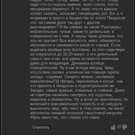
надо что-то сказать важное, жуют сопли, что-то
несуразное бормочут. А те, кому что-то важное
хотяят сказать, затыкают говорящему рот. Бл..ь я
охереваю и просто в бешенстве от этого! Пендосня
что, на самом деле так друг с другом
разговаривает? Я бы убивал за такое! Разговоры
инфантильные, тупые, какие-то дебильные, и
совершенно ни о чём. А паузы такие длинные, что
зла не хватает! Все жалуются, ноют, обижаются,
обозляются и занимаются какой-то хернёй. Если
вырезать вообще всю болтовню, то этот сери-бери-
ал сократится до 15-20 минут, а его дебильный
смысл при этом, всё равно останется понятным
даже для младенцев. Динамика вообще
отрицательная. Ну и как всегда абсурд, бред,
отсутствие логики, и конечно же главная скрепа
запада - содомия. Охереть можно, лесбиянки
помолвлены!!))) Нигеры, черножопые и косые - как
это принято в пендосии и подконтрольном им
Западе, самые вумные, отважные и главные. Даже
не советую начинать смотреть эту нудотень,
хератень и блевантень. Ну а если уж преспичило, то
включайте максимальную скорость и не забудьте
выключить звук, ибо текст в этих помоях, не несёт
абсолютно никакой полезной смысловой нагрузки.
Убить мало тех, кто слепил это говно.
-27
Ответить