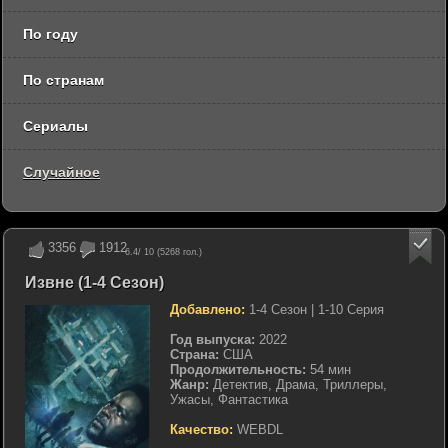
По году
По странам
Сериалы
Случайное
3356
1912
6.4
/ 10 (
5268
гол.)
Извне (1-4 Сезон)
Добавлено:
1-4 Сезон | 1-10 Серия
Год выпуска:
2022
Страна:
США
Продолжительность:
54 мин
Жанр:
Детектив, Драма, Триллеры,
Ужасы, Фантастика
Качество:
WEBDL