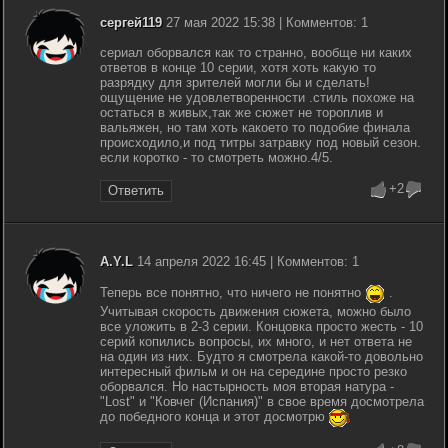
сергей119
27 мая 2022 15:38 | Комментов: 1
сериал оборвался как то странно, вообще ни каких
ответов в конце 10 серии, хотя хоть какую то
разрядку для зрителей могли бы и сделать!
ощущение не удовлетворенности .стиль похоже на
остаться в живых,так же сюжет не тороплив и
вальяжен, но там хоть какоето то подобие финала
происходило,и под титры затравку под новый сезон.
если коротко - то смотреть можно.4/5.
+2
Ответить
A.Y.L
14 апреля 2022 16:45 | Комментов: 1
Теперь все понятно, что ничего не понятно
.
Учитывая скорость движения сюжета, можно было
все уложить в 2-3 серии. Концовка просто жесть - 10
серий копились вопросы, их много, и нет ответа не
на один из них. Будто я смотрела какой-то довольно
интересный фильм и он на середине просто резко
оборвался. Но настырность моя вторая натура -
"Lost" и "Ковчег (Испания)" в свое время досмотрела
до победного конца и этот досмотрю