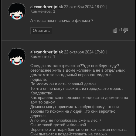
alexandrperijniak
22 октября 2024 18:09 |
Комментов: 1
А что за песня вначале фильма ?
+1
Ответить
alexandrperijniak
22 октября 2024 17:40 |
Комментов: 1
Откуда там электричество??где они берут еду?
безопаснее жить в доме колонии,а не в отдельных
домах.что за загадочный персонаж сидел в
подвале.
По моему он и есть главный демон .
То что он не могут выехать из городка это морок .
Колдовство.
Как правило такое сложное колдовство держится на
арм то одном .
Демоны могут принимать любую форму .то они
вороны то похожи на людей ..то они вероятно
деревья.
А почему не попробовать сжечь лес ?
Он не такой густой и большой.
Вероятно эти твари боятся огня как всякая нечисть.
Они пытаются воздействовать на слабых .