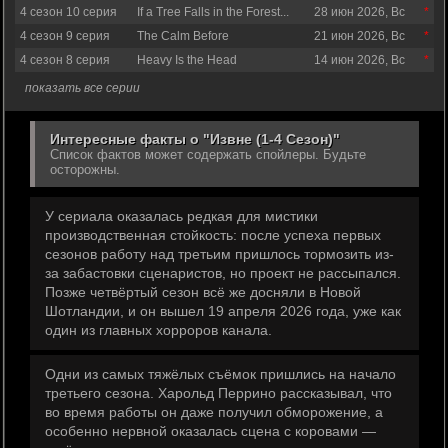
4 сезон 10 серия
If a Tree Falls in the Forest...
28 июн 2026, Вс
4 сезон 9 серия
The Calm Before
21 июн 2026, Вс
4 сезон 8 серия
Heavy Is the Head
14 июн 2026, Вс
показать все серии
Интересные факты о "Извне (1-4 Сезон)"
Список фактов может содержать спойлеры. Будьте
осторожны.
У сериала оказалась редкая для мистики
производственная стойкость: после успеха первых
сезонов работу над третьим пришлось тормозить из-
за забастовки сценаристов, но проект не рассыпался.
Позже четвёртый сезон всё же досняли в Новой
Шотландии, и он вышел 19 апреля 2026 года, уже как
один из главных хорроров канала.
Одни из самых тяжёлых съёмок пришлись на начало
третьего сезона. Харольд Перрино рассказывал, что
во время работы он даже получил обморожение, а
особенно нервной оказалась сцена с коровами —