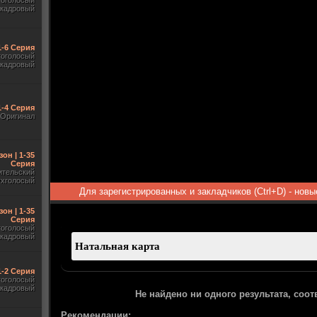
гоголосый
акадровый
1-6 Серия
гоголосый
акадровый
1-4 Серия
Оригинал
зон | 1-35
Серия
ительский
ухголосый
Для зарегистрированных и закладчиков (Ctrl+D) - нов
зон | 1-35
Серия
гоголосый
акадровый
 1-2 Серия
гоголосый
акадровый
Не найдено ни одного результата, соо
Рекомендации: