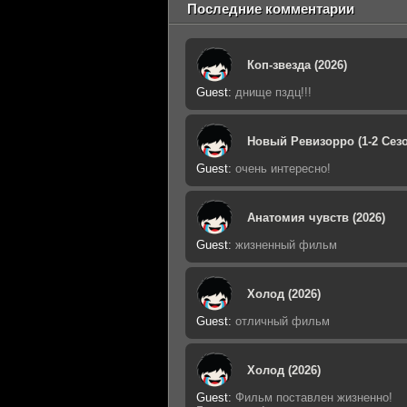
Последние комментарии
Коп-звезда (2026)
Guest
:
днище пздц!!!
Новый Ревизорро (1-2 Сезо
Guest
:
очень интересно!
Анатомия чувств (2026)
Guest
:
жизненный фильм
Холод (2026)
Guest
:
отличный фильм
Холод (2026)
Guest
:
Фильм поставлен жизненно!