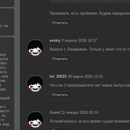
Проверили, есть проблема. Будем переделы
Ответить
о. не
exstry
3 апреля 2026 18:37
Выпуск с Лазаревым. Только у меня что-то с
бще
вышла
Ответить
бил ,
зять
рата,
 она
lol_20010
28 марта 2026 12:31
жем.
е
Чего во 2 проигрывателе нет новых выпуско
чем
Ответить
уацией
е к
место
Guest
11 января 2026 00:14
 та,
о и
Лучший выпуск за все время существование
ь рад