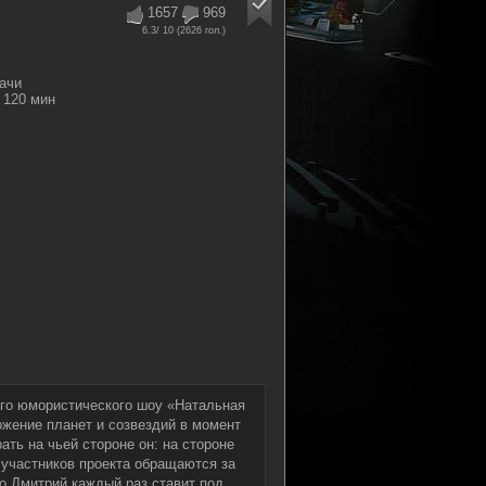
1657
969
6.3
/ 10 (
2626
гол.)
ачи
120 мин
го юмористического шоу «Натальная
ожение планет и созвездий в момент
ть на чьей стороне он: на стороне
з участников проекта обращаются за
о Дмитрий каждый раз ставит под