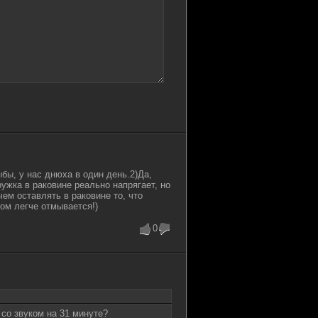
бы, у нас днюха в один день.2)Да,
ружка в раковине реально напрягает, но
чем оставлять в раковине то, что
ом легче отмывается!)
0
 со звуком на 31 минуте?