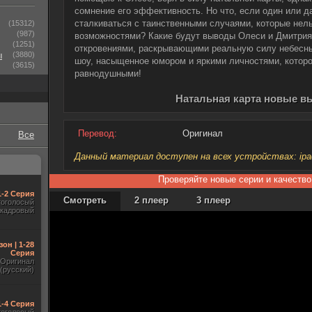
сомнение его эффективность. Но что, если один или д
сталкиваться с таинственными случаями, которые нел
(15312)
(987)
возможностями? Какие будут выводы Олеси и Дмитрия,
(1251)
откровениями, раскрывающими реальную силу небесн
ы
(3880)
шоу, насыщенное юмором и яркими личностями, которо
(3615)
равнодушными!
Натальная карта новые в
Перевод:
Оригинал
Все
Данный материал доступен на всех устройствах: ipad, 
Проверяйте новые серии и качество
1-2 Серия
Смотреть
2 плеер
3 плеер
гоголосый
акадровый
зон | 1-28
Серия
Оригинал
(русский)
1-4 Серия