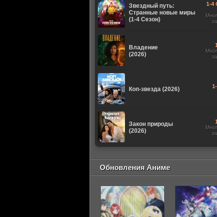
1-4 
Звездный путь:
Странные новые миры
Мно
(1-4 Сезон)
з
Владение
Мно
(2026)
з
1
Коп-звезда (2026)
Закон природы
Мно
(2026)
з
Обновления Аниме