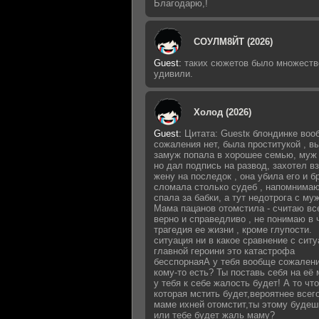
Благодарю,!
СОУЛМ8ЙТ (2026)
Guest
:
таких сюжетов было множеств
удивили.
Холод (2026)
Guest
:
Цитата: Guestк блондинке воо
сожаления нет, была проститукой , 
замуж попала в хорошее семью, муж 
но дал подпись на развод, захотел в
жену на последок , она убила его и б
сломала столько судеб , напомнимаю
спала за бабки, а тут недотрога с му
Мама пацанов отомстила - считаю вс
верно и справедливо , не понимаю в 
трагедия ее жизни , кроме глупости.
ситуация ни в какое сравнение с сит
главной героини это катастрофа
бесспорнаяА у тебя вообще сожалени
кому-то есть? Ты поставь себя на её 
у тебя к себе жалость будет! А то что
которая мстить будет,вероятнее всег
маме ихней отомстит,ты этому будеш
или тебе будет жаль маму?