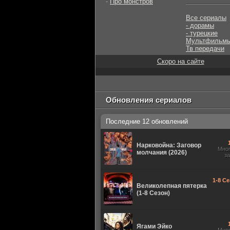
-
Про монстров
Все сериалы
- дорамы
- турецкие
Мультфильм
Тв передачи
Скоро на сайте
Обновления сериалов
Последние 12 обновлений
Нарковойна: Заговор
Мно
молчания (2026)
з
1-8 Се
Великолепная пятерка
(1-8 Сезон)
Ягами Эйко