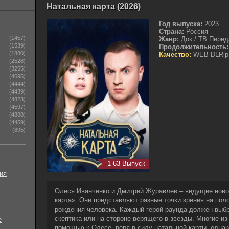
Натальная карта (2026)
Год выпуска:
2023
Страна:
Россия
(1457)
Жанр:
Док / ТВ Перед
(1539)
Продолжительность:
(1880)
Качество:
WEB-DLRip
(2528)
(3255)
(4695)
(4444)
(4439)
(4823)
(4597)
(4888)
(4459)
(895)
1-63 Выпуск
ия
Олеся Иванченко и Дмитрий Журавлев – ведущие ново
карта». Они представляют разные точки зрения на пол
рождения человека. Каждый герой раунда должен выбра
скептика или на стороне верящего в звезды. Многие и
е
помощью к Олесе, веря в силу натальной карты, однак