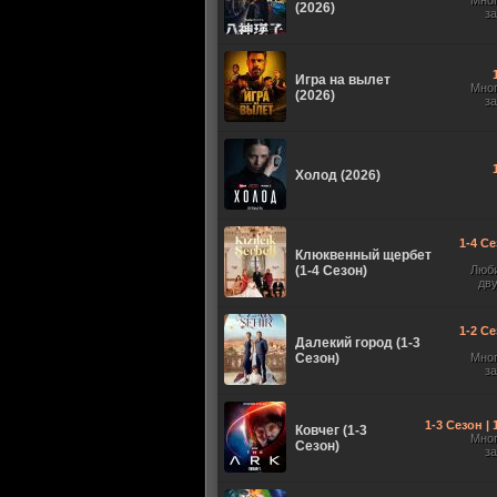
Мно
(2026)
з
Игра на вылет
Мно
(2026)
з
Холод (2026)
1-4 Се
Клюквенный щербет
(1-4 Сезон)
Люб
дв
1-2 Се
Далекий город (1-3
Сезон)
Мно
з
1-3 Сезон |
Ковчег (1-3
Мно
Сезон)
з