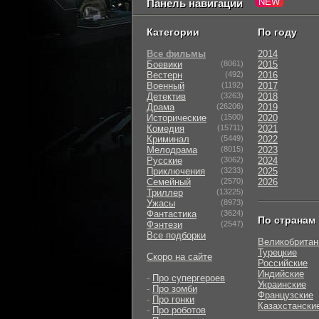
Панель навигации
Категории
По году
Все фильмы
2014
Боевики
(8061)
2015
Вестерн
(492)
2016
Военный
(1192)
2017
Детектив
(3263)
2018
Драма
(26206)
2019
Исторические
(1500)
2020
Комедия
(15711)
2021
Криминал
(5449)
2022
Мелодрама
(8015)
2023
Русские
(3062)
2024
Приключения
(3233)
2025
Семейный
(2570)
2026
Триллер
(13225)
Ужасы
(8973)
Фантастика
(3624)
По странам
Фэнтези
(2547)
Все подборки
Великобритан
Турецкие
Скоро на сайте
Российские
Индийские
-
Про супергероев
Украинские
-
Про зомби
Французские
-
Про гонки
Казахстански
-
Про роботов