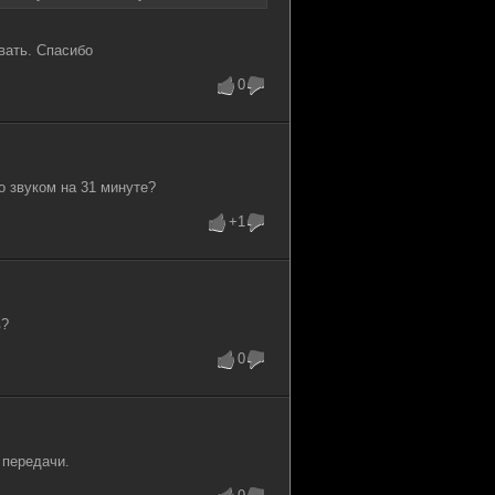
вать. Спасибо
0
о звуком на 31 минуте?
+1
в?
0
 передачи.