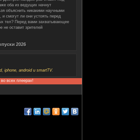
аже оба из ведущих начнут
ьзя объяснить никакими научными
 и смогут ли они устоять перед
ых тел? Перед вами захватывающее
е не оставит зрителей
ыпуски 2026
iphone, android и smartTV.
 во всех плеерах!