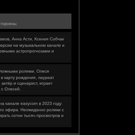
сторожны.
амов, Анна Асти, Ксения Собчак
версии на музыкальном канале и
невными астропрогнозами и
положными ролями. Олеся
в карту рождения, лауреат
актёр и сценарист, играет
 с Олесей.
на канале easycom в 2023 году:
ого эфира. Неожиданно ролики с
рать сотни тысяч просмотров и