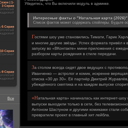
Сезон | 1-
Убедитесь, что Вы включили модуль в админке.
3 Серия
гоголосый
акадровый
Интересные факты о "Натальная карта (2026)"
Список фактов может содержать спойлеры. Будьте о
1-5 Серия
гоголосый
акадровый
Г
остями шоу уже становились Тимати, Гарик Харл
и многие другие звёзды. Успех формата привёл к 
запуску во «ВКонтакте» мини-приложения с ежед
-10 Серия
разбором карты рождения в стиле передачи.
Оригинал
З
а столом всегда сидят двое ведущих с противо
1-9 Серия
Иванченко — астролог и комик, искренне верящая 
гоголосый
списка «30 до 30». Её партнёр Дмитрий Журавлёв, 
акадровый
убеждённого скептика и на каждом выпуске спорит
«Н
атальная карта» начиналась как интернет-шоу 
Все
выпуски выходили только в сети, без телевизионн
Антоном Шастуном и другими комиками стали соби
превратили проект в главный хит лейбла.