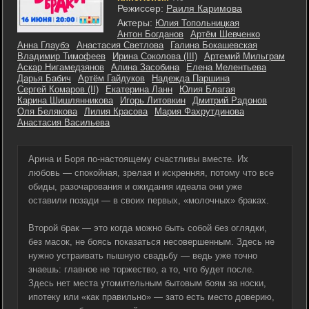
Режиссер:
Раиля Каримова
Актеры:
Юлия Топольницкая
Антон Богданов
Артём Шевченко
Анна Глаубэ
Анастасия Светлова
Галина Бокашевская
Владимир Тимофеев
Ирина Соколова (III)
Артемий Мильграм
Аскар Нигамедзянов
Алина Засобина
Елена Мелентьева
Дарья Бабич
Артём Гайдуков
Надежда Паршина
Сергей Комаров (II)
Екатерина Ланн
Юлия Благая
Карина Шишлянникова
Игорь Литовкин
Дмитрий Радонов
Оля Белякова
Лилия Красова
Мария Фахрутдинова
Анастасия Васильева
Арина и Боря по-настоящему счастливы вместе. Их
любовь — спокойная, зрелая и искренняя, потому что все
обиды, разочарования и ожидания идеала они уже
оставили позади — в своих первых, «молочных» браках.
Второй брак — это когда можно быть собой без оглядки,
без масок, не боясь показаться несовершенным. Здесь не
нужно устраивать пышную свадьбу — ведь уже точно
знаешь: главное не торжество, а то, что будет после.
Здесь нет места утомительным бытовым боям за носки,
ипотеку или «как правильно» — зато есть место доверию,