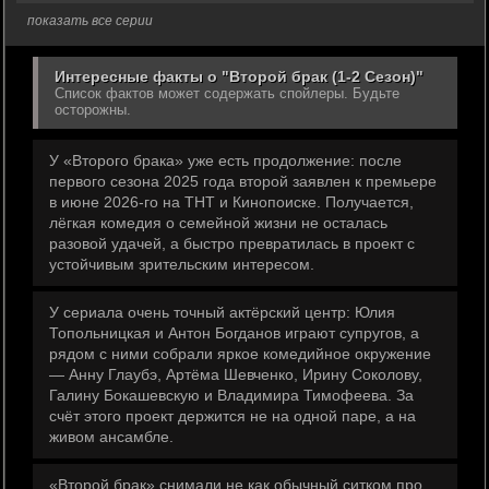
показать все серии
Интересные факты о "Второй брак (1-2 Сезон)"
Список фактов может содержать спойлеры. Будьте
осторожны.
У «Второго брака» уже есть продолжение: после
первого сезона 2025 года второй заявлен к премьере
в июне 2026-го на ТНТ и Кинопоиске. Получается,
лёгкая комедия о семейной жизни не осталась
разовой удачей, а быстро превратилась в проект с
устойчивым зрительским интересом.
У сериала очень точный актёрский центр: Юлия
Топольницкая и Антон Богданов играют супругов, а
рядом с ними собрали яркое комедийное окружение
— Анну Глаубэ, Артёма Шевченко, Ирину Соколову,
Галину Бокашевскую и Владимира Тимофеева. За
счёт этого проект держится не на одной паре, а на
живом ансамбле.
«Второй брак» снимали не как обычный ситком про