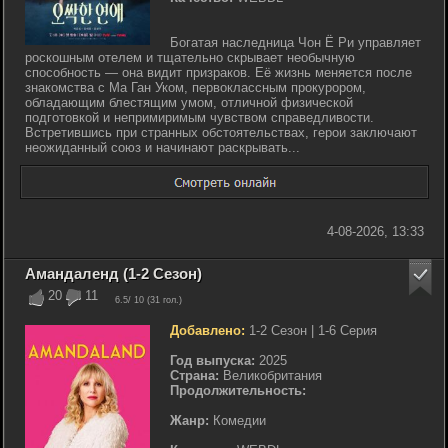
Богатая наследница Чон Ё Ри управляет
роскошным отелем и тщательно скрывает необычную
способность — она видит призраков. Её жизнь меняется после
знакомства с Ма Ган Уком, первоклассным прокурором,
обладающим блестящим умом, отличной физической
подготовкой и непримиримым чувством справедливости.
Встретившись при странных обстоятельствах, герои заключают
неожиданный союз и начинают раскрывать...
4-08-2026, 13:33
Амандаленд (1-2 Сезон)
20
11
6.5
/ 10 (
31
гол.)
Добавлено:
1-2 Сезон | 1-6 Серия
Год выпуска:
2025
Страна:
Великобритания
Продолжительность:
Жанр:
Комедии