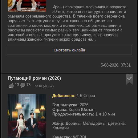
Ира - непокорная москвичка в возрасте
30 лет, которая не следует правилам и
обычаям современного общества. В течение всего сезона она
нарушает "четвертую стену" и откровенно общается со
зрителями о своих мыслях и волнениях. Её размышления и
рассказы касаются самых разных тем, начиная от проблем с
ипотекой и ночных прогулок к холодильнику, и заканчивая
влиянием женских гигиенических средств на...
5-08-2026, 07:31
Пугающий роман (2026)
13
13
5
/ 10 (
26
гол.)
Добавлено:
1-6 Серия
Год выпуска:
2026
Страна:
Корея Южная
Продолжительность:
1 ч 10 мин
Жанр:
Дорамы, Мелодрамы, Детектив,
Комедии
Качество:
WEBDL