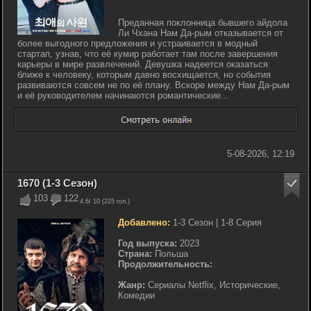
Преданная поклонница бывшего айдола
Ли Чхана Нам Да-рым отказывается от
более выгодного предложения и устраивается в модный
стартап, узнав, что её кумир работает там после завершения
карьеры в мире развлечений. Девушка надеется оказаться
ближе к человеку, которым давно восхищается, но события
развиваются совсем не по её плану. Вскоре между Нам Да-рым
и её руководителем начинаются романтические...
5-08-2026, 12:19
1670 (1-3 Сезон)
103
122
4.6
/ 10 (
225
гол.)
Добавлено:
1-3 Сезон | 1-8 Серия
Год выпуска:
2023
Страна:
Польша
Продолжительность:
Жанр:
Сериалы Netflix, Исторические,
Комедии