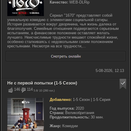
Качество:
WEB-DLRip
Сериал "1670" представляет собой
уникальную комедию с элементами социальной сатиры.
История развивается вокруг дворянина, чья жизнь далека от
благополучия. Семейные отношения подвергаются серьезным
испытаниям, а финансовое положение оставляет желать
лучшего. Неисчислимые трудности мешают спокойной жизни,
особенно сталкиваясь с недовольными своим положением
крестьянами. Несмотря на все трудности,...
5-08-2026, 12:13
Не с первой попытки (1-5 Сезон)
146
114
5.6
/ 10 (
260
гол.)
Добавлено:
1-5 Сезон | 1-5 Серия
Год выпуска:
2020
Страна:
Великобритания
Продолжительность:
30 мин.
Жанр:
Комедии