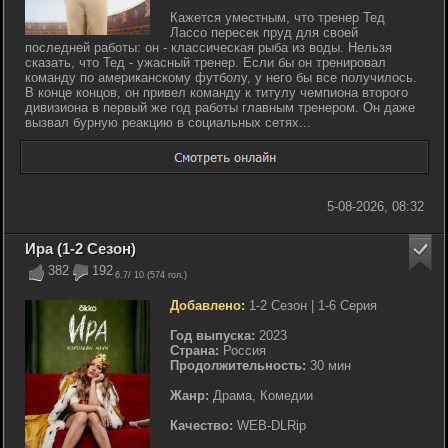
Кажется уместным, что тренер Тед
Лассо пересек пруд для своей
последней работы: он - классическая рыба из воды. Нельзя
сказать, что Тед - ужасный тренер. Если бы он тренировал
команду по американскому футболу, у него бы все получилось.
В конце концов, он привел команду к титулу чемпиона второго
дивизиона в первый же год работы главным тренером. Он даже
вызвал бурную реакцию в социальных сетях...
5-08-2026, 08:32
Ира (1-2 Сезон)
382
192
6.7
/ 10 (
574
гол.)
Добавлено:
1-2 Сезон | 1-6 Серия
Год выпуска:
2023
Страна:
Россия
Продолжительность:
30 мин
Жанр:
Драма, Комедии
Качество:
WEB-DLRip