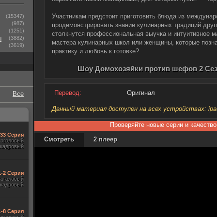
Участникам предстоит приготовить блюда из междунар
(15347)
(987)
продемонстрировать знание кулинарных традиций други
(1251)
столкнутся профессиональная выучка и интуитивное м
ы
(3882)
мастера кулинарных школ или женщины, которые позна
(3619)
практику и любовь к готовке?
Шоу Домохозяйки против шефов 2 Сез
Перевод:
Оригинал
Все
Данный материал доступен на всех устройствах: ipad, 
Проверяйте новые серии и качество
-33 Серия
Смотреть
2 плеер
гоголосый
акадровый
1-2 Серия
гоголосый
акадровый
1-8 Серия