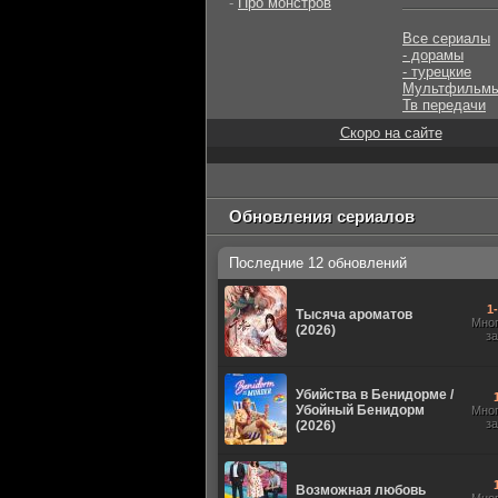
-
Про монстров
Все сериалы
- дорамы
- турецкие
Мультфильм
Тв передачи
Скоро на сайте
Обновления сериалов
Последние 12 обновлений
1
Тысяча ароматов
Мно
(2026)
з
Убийства в Бенидорме /
Убойный Бенидорм
Мно
з
(2026)
Возможная любовь