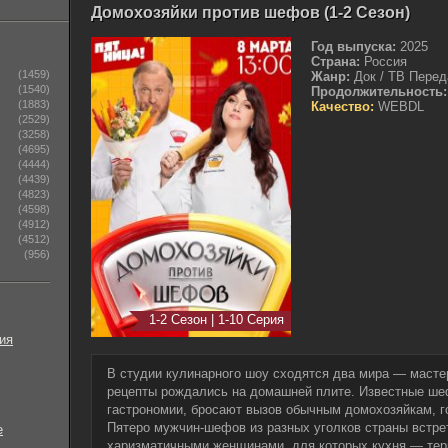
Домохозяйки против шефов (1-2 Сезон)
Год выпуска:
2025
Страна:
Россия
(1459)
Жанр:
Док / ТВ Перед
(1540)
Продолжительность:
(1883)
Качество:
WEBDL
(2529)
(3258)
(4695)
(4444)
(4439)
(4823)
(4598)
(4912)
(4512)
(956)
1-2 Сезон | 1-10 Серия
ия
В студии кулинарного шоу сходятся два мира — мастер
рецепты рождались на домашней плите. Известные шеф
гастрономии, бросают вызов обычным домохозяйкам, г
Пятеро мужчин-шефов из разных уголков страны встре
е
харизматичными женщинами, для которых кухня — терр