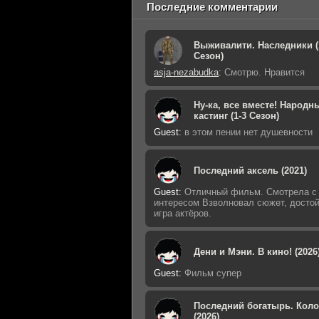
Последние комментарии
Выживалити. Наследники (
Сезон)
asja-nezabudka
:
Смотрю. Нравится
Ну-ка, все вместе! Народн
кастинг (1-3 Сезон)
Guest
:
в этом пении нет душевности
Последний аксель (2021)
Guest
:
Отличный фильм. Смотрела с
интересом Взволновал сюжет, досто
игра актёров.
Дени и Мэни. В кино! (2026
Guest
:
Фильм супер
Последний богатырь. Кол
(2026)