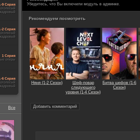
Убедитесь, что Вы включили модуль в админке.
1-9 Серия
гоголосый
акадровый
Рекомендуем посмотреть
1-2 Серия
гоголосый
акадровый
1 Серия
ые оперы
1-6 Серия
гоголосый
Няня (1-2 Сезон)
Шеф-повар
Битва шефов (1-6
акадровый
следующего
Сезон)
уровня (1-4 Сезон)
Добавить комментарий
Все