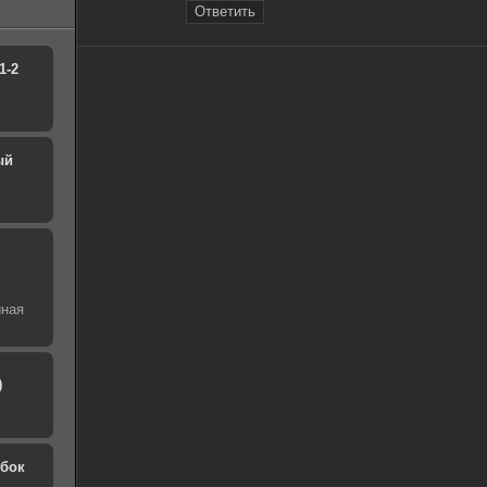
Ответить
1-2
ый
йная
)
обок