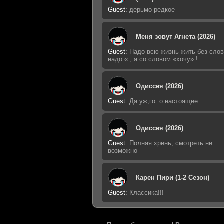
Guest
:
дерьмо редкое
Меня зовут Агнета (2026)
Guest
:
Надо всю жизнь жить без слов
надо « , а со словом «хочу» !
Одиссея (2026)
Guest
:
Да уж,го..о настоящее
Одиссея (2026)
Guest
:
Полная хрень, смотреть не
возможно
Карен Пири (1-2 Сезон)
Guest
:
Классика!!!