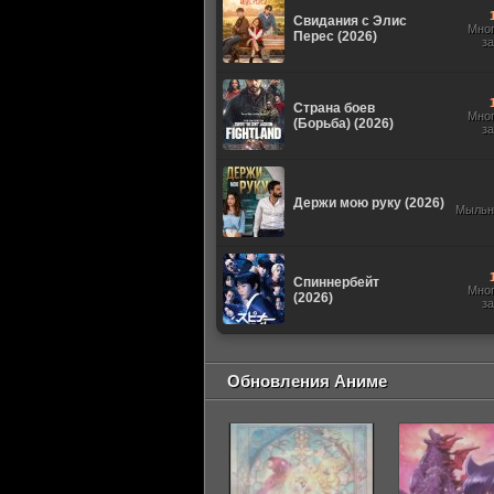
Свидания с Элис
Мно
Перес (2026)
з
Страна боев
Мно
(Борьба) (2026)
з
Держи мою руку (2026)
Мыльн
Спиннербейт
Мно
(2026)
з
Обновления Аниме