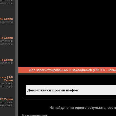
гоголосый
акадровый
545 Серия
Оригинал
1-8 Серия
гоголосый
акадровый
1-4 Серия
акадровый
Для зарегистрированных и закладчиков (Ctrl+D) - нов
езон | 1-8
Серия
ональный
гоголосый
-26 Серия
гоголосый
акадровый
Не найдено ни одного результата, соо
Рекомендации: