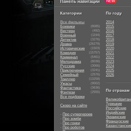
Панель навигации
Категории
По году
Все фильмы
2014
Боевики
(8085)
2015
Вестерн
(492)
2016
Военный
(1194)
2017
Детектив
(3276)
2018
Драма
(26279)
2019
Исторические
(1503)
2020
Комедия
(15757)
2021
Криминал
(5461)
2022
Мелодрама
(8036)
2023
Русские
(3066)
2024
Приключения
(3241)
2025
Семейный
(2576)
2026
Триллер
(13258)
Ужасы
(9002)
Фантастика
(3636)
По странам
Фэнтези
(2555)
Все подборки
Великобритан
Турецкие
Скоро на сайте
Российские
Индийские
-
Про супергероев
Украинские
-
Про зомби
Французские
-
Про гонки
Казахстански
-
Про роботов