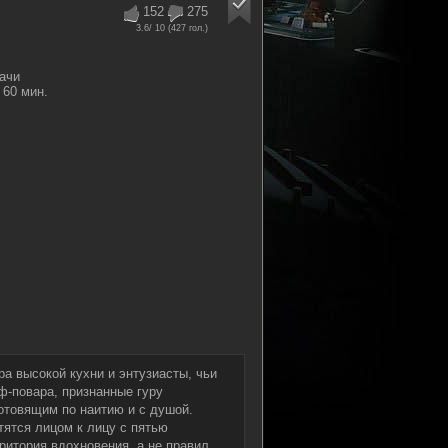
152
275
3.6
/ 10 (
427
гол.)
ачи
60 мин.
а высокой кухни и энтузиасты, чьи
-повара, признанные гуру
отовящим по наитию и с душой.
тятся лицом к лицу с пятью
итория вдохновения, а не правил.