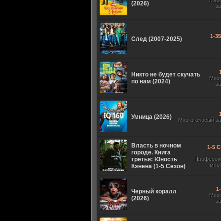
Мно
(2026)
з
1-3
След (2007-2025)
Никто не будет скучать
Мно
по нам (2024)
з
Умница (2026)
Многоголосый з
Власть в ночном
1-5 С
городе. Книга
третья: Юность
Професси
мно
Кэнена (1-5 Сезон)
1
Черный коралл
Мно
(2026)
з